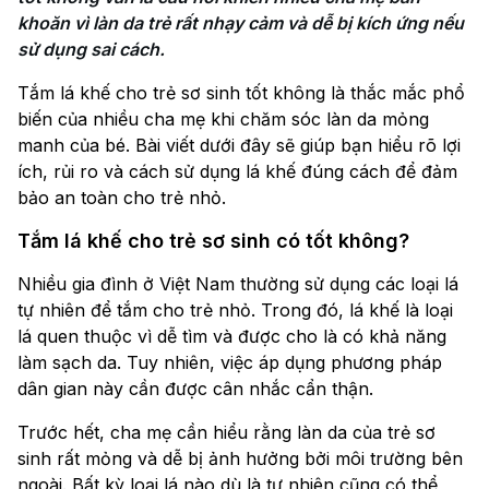
khoăn vì làn da trẻ rất nhạy cảm và dễ bị kích ứng nếu 
sử dụng sai cách.
Tắm lá khế cho trẻ sơ sinh tốt không là thắc mắc phổ
biến của nhiều cha mẹ khi chăm sóc làn da mỏng
manh của bé. Bài viết dưới đây sẽ giúp bạn hiểu rõ lợi
ích, rủi ro và cách sử dụng lá khế đúng cách để đảm
bảo an toàn cho trẻ nhỏ.
Tắm lá khế cho trẻ sơ sinh có tốt không?
Nhiều gia đình ở Việt Nam thường sử dụng các loại lá
tự nhiên để tắm cho trẻ nhỏ. Trong đó, lá khế là loại
lá quen thuộc vì dễ tìm và được cho là có khả năng
làm sạch da. Tuy nhiên, việc áp dụng phương pháp
dân gian này cần được cân nhắc cẩn thận.
Trước hết, cha mẹ cần hiểu rằng làn da của trẻ sơ
sinh rất mỏng và dễ bị ảnh hưởng bởi môi trường bên
ngoài. Bất kỳ loại lá nào dù là tự nhiên cũng có thể