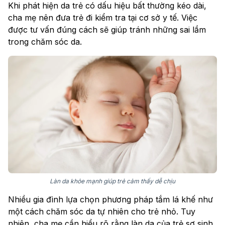
Khi phát hiện da trẻ có dấu hiệu bất thường kéo dài,
cha mẹ nên đưa trẻ đi kiểm tra tại cơ sở y tế. Việc
được tư vấn đúng cách sẽ giúp tránh những sai lầm
trong chăm sóc da.
Làn da khỏe mạnh giúp trẻ cảm thấy dễ chịu
Nhiều gia đình lựa chọn phương pháp tắm lá khế như
một cách chăm sóc da tự nhiên cho trẻ nhỏ. Tuy
nhiên, cha mẹ cần hiểu rõ rằng làn da của trẻ sơ sinh