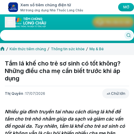
Xem sổ tiêm chủng điện tử
MỞ
Mở trong ứng dụng Nhà Thuốc Long Châu
Yêu cầu tư vấn
Kiến thức tiêm chủng
Thông tin sức khỏe
Mẹ & Bé
Tắm lá khế cho trẻ sơ sinh có tốt không?
Những điều cha mẹ cần biết trước khi áp
dụng
Chữ lớn
Thị Quyên
17/07/2026
Chữ lớn
Nhiều gia đình truyền tai nhau cách dùng lá khế để 
tắm cho trẻ nhỏ nhằm giúp da sạch và giảm các vấn 
đề ngoài da. Tuy nhiên, tắm lá khế cho trẻ sơ sinh có 
tốt không vẫn là câu hỏi khiến nhiều cha mẹ băn 