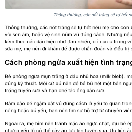
Thông thường, các nốt trắng sẽ tự hết 
Thông thường, các nốt trắng sẽ tự hết nếu mẹ cho con
vòi sen ấm, hoặc vệ sinh núm vú đúng cách. Nhưng nếu 
kèm theo các dấu hiệu như đau nhiều, có cục u trong v
sữa mẹ, mẹ nên đi khám để được chẩn đoán và điều trị 
Cách phòng ngừa xuất hiện tình trạn
Để phòng ngừa mụn trắng ở đầu nhũ hoa (milk bleb), mẹ
đúng kỹ thuật. Mỗi cữ bú nên để bé bú hết một bên ngực
trống tuyến sữa và hạn chế tắc ống dẫn sữa.
Đảm bảo bé ngậm bắt vú đúng cách là yếu tố quan trọn
nông hoặc bú yếu, bạn nên tìm sự hỗ trợ từ chuyên viên 
Ngoài ra, mẹ bỉm nên tránh mặc áo ngực chật, địu bé ép
những yếu tố có thể gây áp lực lên tuyến sữa. Ưu tiên á