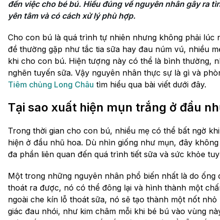
đến việc cho bé bú. Hiểu đúng về nguyên nhân gây ra tìn
yên tâm và có cách xử lý phù hợp.
Cho con bú là quá trình tự nhiên nhưng không phải lúc
đề thường gặp như tắc tia sữa hay đau núm vú, nhiều 
khi cho con bú. Hiện tượng này có thể là bình thường, 
nghẽn tuyến sữa. Vậy nguyên nhân thực sự là gì và phò
Tiêm chủng Long Châu
tìm hiểu qua bài viết dưới đây.
Tại sao xuất hiện mụn trắng ở đầu nh
Trong thời gian cho con bú, nhiều mẹ có thể bất ngờ kh
hiện ở đầu nhũ hoa. Dù nhìn giống như mụn, đây không 
đa phần liên quan đến quá trình tiết sữa và sức khỏe tuy
Một trong những nguyên nhân phổ biến nhất là do ống 
thoát ra được, nó có thể đông lại và hình thành một chấ
ngoài che kín lỗ thoát sữa, nó sẽ tạo thành một nốt n
giác đau nhói, như kim châm mỗi khi bé bú vào vùng nà