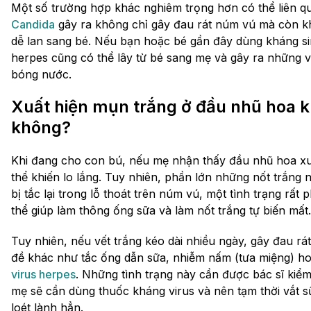
Một số trường hợp khác nghiêm trọng hơn có thể liên q
Candida
gây ra không chỉ gây đau rát núm vú mà còn kh
dễ lan sang bé. Nếu bạn hoặc bé gần đây dùng kháng sin
herpes cũng có thể lây từ bé sang mẹ và gây ra những v
bóng nước.
Xuất hiện mụn trắng ở đầu nhũ hoa k
không?
Khi đang cho con bú, nếu mẹ nhận thấy đầu nhũ hoa xu
thể khiến lo lắng. Tuy nhiên, phần lớn những nốt trắng
bị tắc lại trong lỗ thoát trên núm vú, một tình trạng rất 
thể giúp làm thông ống sữa và làm nốt trắng tự biến mất.
Tuy nhiên, nếu vết trắng kéo dài nhiều ngày, gây đau rát
đề khác như tắc ống dẫn sữa, nhiễm nấm (tưa miệng) h
virus herpes
. Những tình trạng này cần được bác sĩ kiểm 
mẹ sẽ cần dùng thuốc kháng virus và nên tạm thời vắt sữ
loét lành hẳn.