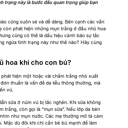
h trạng này là bước đầu quan trọng giúp bạn 
 nào cũng suôn sẻ và dễ dàng. Bên cạnh các vấn
mẹ còn phát hiện những mụn trắng ở đầu nhũ hoa
nhưng cũng có thể là dấu hiệu cảnh báo sự tắc
ng ngừa tình trạng này như thế nào? Hãy cùng
ũ hoa khi cho con bú?
i phát hiện một hoặc vài chấm trắng nhỏ xuất
đơn thuần là vấn đề da liễu thông thường, mà
ến vú.
dẫn sữa ở núm vú bị tắc nghẽn. Khi sữa không
m trắng, còn gọi là “mụn sữa”. Nếu lớp da bên
hỏ nhìn như mụn nước. Các mẹ thường mô tả cảm
y. Mặc dù đôi khi chỉ cần bé bú mạnh để làm