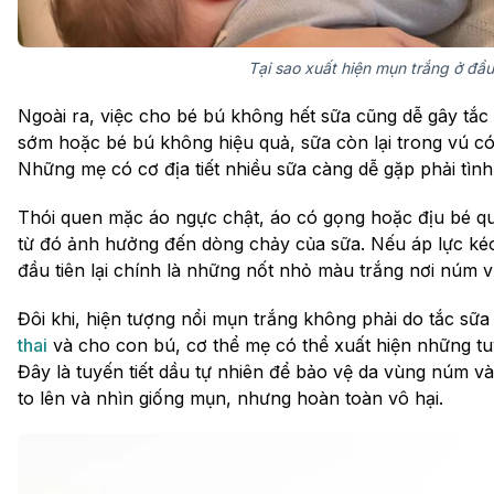
Tại sao xuất hiện mụn trắng ở đầ
Ngoài ra, việc cho bé bú không hết sữa cũng dễ gây tắ
sớm hoặc bé bú không hiệu quả, sữa còn lại trong vú c
Những mẹ có cơ địa tiết nhiều sữa càng dễ gặp phải tình
Thói quen mặc áo ngực chật, áo có gọng hoặc địu bé quá
từ đó ảnh hưởng đến dòng chảy của sữa. Nếu áp lực kéo d
đầu tiên lại chính là những nốt nhỏ màu trắng nơi núm v
Đôi khi, hiện tượng nổi mụn trắng không phải do tắc sữa m
thai
và cho con bú, cơ thể mẹ có thể xuất hiện những t
Đây là tuyến tiết dầu tự nhiên để bảo vệ da vùng núm v
to lên và nhìn giống mụn, nhưng hoàn toàn vô hại.