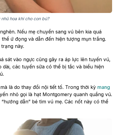
u nhũ hoa khi cho con bú?
c nghẽn. Nếu mẹ chuyển sang vú bên kia quá
ó thể ứ đọng và dẫn đến hiện tượng mụn trắng.
 trạng này.
 sát vào ngực cũng gây ra áp lực lên tuyến vú,
ài, các tuyến sữa có thể bị tắc và biểu hiện
ú.
à là do thay đổi nội tiết tố. Trong thời kỳ
mang
uyến nhỏ gọi là hạt Montgomery quanh quầng vú.
à “hướng dẫn” bé tìm vú mẹ. Các nốt này có thể