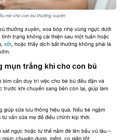
nếu mẹ cho con bú thường xuyên
 bú thường xuyên, xoa bóp nhẹ vùng ngực dưới
tình trạng không cải thiện sau một tuần hoặc
ú,
sốt
, hoặc thấy dịch bất thường không phải là
sớm.
g mụn trắng khi cho con bú
 bỉm cần duy trì việc cho bé bú đều đặn và
 trước khi chuyển sang bên còn lại, giúp làm
g giúp sữa lưu thông hiệu quả. Nếu bé ngậm
tư vấn sữa mẹ để điều chỉnh kịp thời.
 sát ngực hoặc tư thế nằm đè lên bầu vú lâu –
o ngực chuyên dụng, mềm, co giãn tốt.