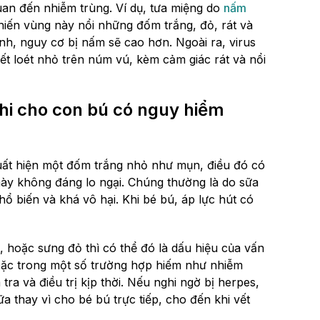
uan đến nhiễm trùng. Ví dụ, tưa miệng do
nấm
iến vùng này nổi những đốm trắng, đỏ, rát và
h, nguy cơ bị nấm sẽ cao hơn. Ngoài ra, virus
ết loét nhỏ trên núm vú, kèm cảm giác rát và nổi
hi cho con bú có nguy hiểm
ất hiện một đốm trắng nhỏ như mụn, điều đó có
 này không đáng lo ngại. Chúng thường là do sữa
phổ biến và khá vô hại. Khi bé bú, áp lực hút có
, hoặc sưng đỏ thì có thể đó là dấu hiệu của vấn
oặc trong một số trường hợp hiếm như nhiễm
tra và điều trị kịp thời. Nếu nghi ngờ bị herpes,
a thay vì cho bé bú trực tiếp, cho đến khi vết