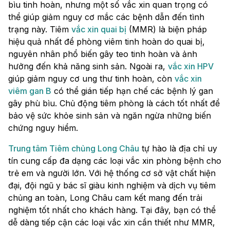
bìu tinh hoàn, nhưng một số vắc xin quan trọng có
thể giúp giảm nguy cơ mắc các bệnh dẫn đến tình
trạng này. Tiêm
vắc xin quai bị
(MMR) là biện pháp
hiệu quả nhất để phòng viêm tinh hoàn do quai bị,
nguyên nhân phổ biến gây teo tinh hoàn và ảnh
hưởng đến khả năng sinh sản. Ngoài ra,
vắc xin HPV
giúp giảm nguy cơ ung thư tinh hoàn, còn
vắc xin
viêm gan B
có thể gián tiếp hạn chế các bệnh lý gan
gây phù bìu. Chủ động tiêm phòng là cách tốt nhất để
bảo vệ sức khỏe sinh sản và ngăn ngừa những biến
chứng nguy hiểm.
Trung tâm Tiêm chủng Long Châu
tự hào là địa chỉ uy
tín cung cấp đa dạng các loại vắc xin phòng bệnh cho
trẻ em và người lớn. Với hệ thống cơ sở vật chất hiện
đại, đội ngũ y bác sĩ giàu kinh nghiệm và dịch vụ tiêm
chủng an toàn, Long Châu cam kết mang đến trải
nghiệm tốt nhất cho khách hàng. Tại đây, bạn có thể
dễ dàng tiếp cận các loại vắc xin cần thiết như MMR,