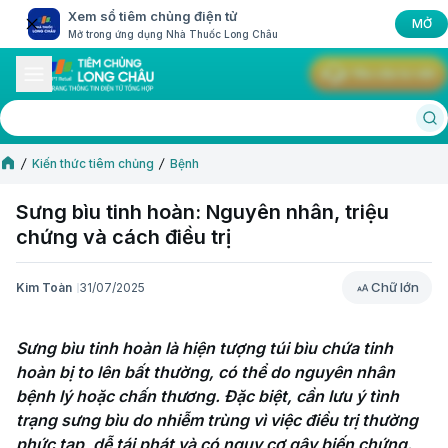
Xem sổ tiêm chủng điện tử
MỞ
Mở trong ứng dụng Nhà Thuốc Long Châu
Yêu cầu tư vấn
Kiến thức tiêm chủng
Bệnh
Sưng bìu tinh hoàn: Nguyên nhân, triệu
chứng và cách điều trị
Chữ lớn
Kim Toàn
31/07/2025
Chữ lớn
Sưng bìu tinh hoàn là hiện tượng túi bìu chứa tinh 
hoàn bị to lên bất thường, có thể do nguyên nhân 
bệnh lý hoặc chấn thương. Đặc biệt, cần lưu ý tình 
trạng sưng bìu do nhiễm trùng vì việc điều trị thường 
phức tạp, dễ tái phát và có nguy cơ gây biến chứng. 