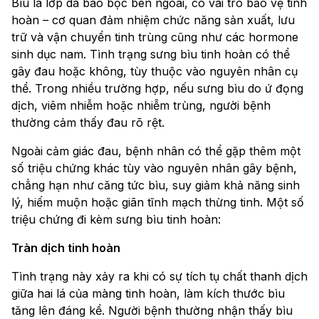
Bìu là lớp da bao bọc bên ngoài, có vai trò bảo vệ tinh
hoàn – cơ quan đảm nhiệm chức năng sản xuất, lưu
trữ và vận chuyển tinh trùng cũng như các hormone
sinh dục nam. Tình trạng sưng bìu tinh hoàn có thể
gây đau hoặc không, tùy thuộc vào nguyên nhân cụ
thể. Trong nhiều trường hợp, nếu sưng bìu do ứ đọng
dịch, viêm nhiễm hoặc nhiễm trùng, người bệnh
thường cảm thấy đau rõ rệt.
Ngoài cảm giác đau, bệnh nhân có thể gặp thêm một
số triệu chứng khác tùy vào nguyên nhân gây bệnh,
chẳng hạn như căng tức bìu, suy giảm khả năng sinh
lý, hiếm muộn hoặc giãn tĩnh mạch thừng tinh. Một số
triệu chứng đi kèm sưng bìu tinh hoàn:
Tràn dịch tinh hoàn
Tình trạng này xảy ra khi có sự tích tụ chất thanh dịch
giữa hai lá của màng tinh hoàn, làm kích thước bìu
tăng lên đáng kể. Người bệnh thường nhận thấy bìu