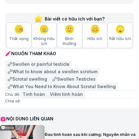
Bài viết có hữu ích với bạn?
Thất vọng
Không hữu
Bình
Hữu ích
Rất hữu ích
ích
thường
NGUỒN THAM KHẢO
Swollen or painful testicle
What to know about a swollen scrotum
Scrotal swelling
Swollen Testicles
What You Need to Know About Scrotal Swelling
Tinh hoàn
Viêm tinh hoàn
Chủ đề:
Chia sẻ:
NỘI DUNG LIÊN QUAN
Article
Đau tinh hoàn sau khi cương: Nguyên nhân và