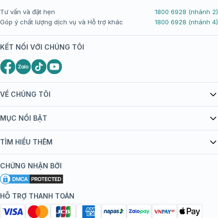
Tư vấn và đặt hẹn
1800 6928 (nhánh 2)
Góp ý chất lượng dịch vụ và Hỗ trợ khác
1800 6928 (nhánh 4)
KẾT NỐI VỚI CHÚNG TÔI
VỀ CHÚNG TÔI
Giới thiệu Tiêm Chủng FPT Long Châu
MỤC NỔI BẬT
Quy chế hoạt động website/ứng dụng thương mại điện tử
Danh mục vắc xin
TÌM HIỂU THÊM
bán hàng
Kiến thức tiêm chủng
Chính sách nội dung
Khuyến mãi
CHỨNG NHẬN BỞI
Đội ngũ bác sĩ, chuyên gia
Chính sách bảo mật
Tôi nên tiêm gì?
Hệ thống trung tâm tiêm chủng
HỖ TRỢ THANH TOÁN
Chính sách bảo mật dữ liệu cá nhân
Tiêm chủng đi nước ngoài