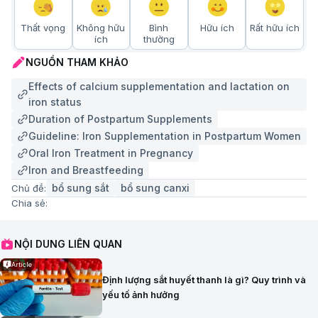
Thất vọng
Không hữu
Bình
Hữu ích
Rất hữu ích
ích
thường
NGUỒN THAM KHẢO
Effects of calcium supplementation and lactation on
iron status
Duration of Postpartum Supplements
Guideline: Iron Supplementation in Postpartum Women
Oral Iron Treatment in Pregnancy
Iron and Breastfeeding
bổ sung sắt
bổ sung canxi
Chủ đề:
Chia sẻ:
NỘI DUNG LIÊN QUAN
Article
Định lượng sắt huyết thanh là gì? Quy trình và
yếu tố ảnh hưởng