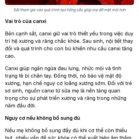
Sắt tham gia vào quá trình tạo hồng cầu giúp mẹ đỡ mệt mỏi hơn
Vai trò của canxi
Bên cạnh sắt, canxi giữ vai trò thiết yếu trong việc duy
trì hệ xương và răng chắc khỏe. Sau sinh, nội tiết thay
đổi và quá trình cho con bú khiến nhu cầu canxi tăng
cao.
Canxi giúp ngăn ngừa đau lưng, nhức mỏi và tình
trạng tê bì chân tay. Đồng thời, nó bảo vệ mật độ
xương, hạn chế nguy cơ loãng xương sớm. Đối với trẻ
sơ sinh, nguồn canxi từ sữa mẹ là nền tảng quan
trọng cho sự phát triển xương và răng trong những
năm đầu đời.
Nguy cơ nếu không bổ sung đủ
Nếu mẹ không bổ sung đầy đủ khi cơ thể còn thiếu
hụt, nhiều vấn đề sức khỏe có thể xuất hiện âm thầm