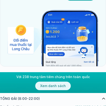
Với 238 trung tâm tiêm chủng trên toàn quốc
Xem danh sách
TỔNG ĐÀI (8:00-22:00)