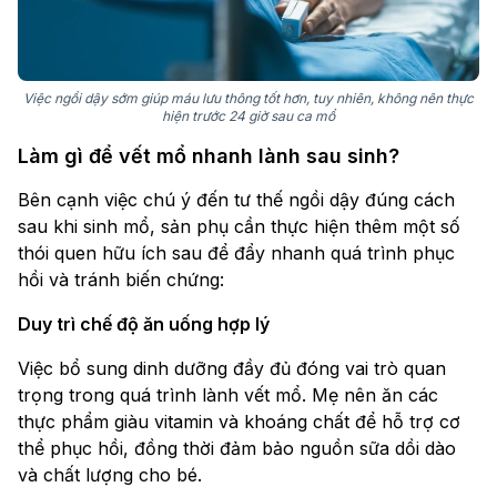
Việc ngồi dậy sớm giúp máu lưu thông tốt hơn, tuy nhiên, không nên thực
hiện trước 24 giờ sau ca mổ
Làm gì để vết mổ nhanh lành sau sinh?
Bên cạnh việc chú ý đến tư thế ngồi dậy đúng cách
sau khi sinh mổ, sản phụ cần thực hiện thêm một số
thói quen hữu ích sau để đẩy nhanh quá trình phục
hồi và tránh biến chứng:
Duy trì chế độ ăn uống hợp lý
Việc bổ sung dinh dưỡng đầy đủ đóng vai trò quan
trọng trong quá trình lành vết mổ. Mẹ nên ăn các
thực phẩm giàu vitamin và khoáng chất để hỗ trợ cơ
thể phục hồi, đồng thời đảm bảo nguồn sữa dồi dào
và chất lượng cho bé.