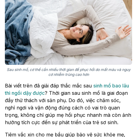
Sau sinh mổ, cơ thể cần nhiều thời gian để phục hồi do mất máu và nguy
cơ nhiễm trùng cao hơn
Bài viết trên đã giải đáp thắc mắc sau
sinh mổ bao lâu
thì ngồi dậy được
? Thời gian sau sinh mổ là giai đoạn
đầy thử thách với sản phụ. Do đó, việc chăm sóc,
nghỉ ngơi và vận động đúng cách có vai trò quan
trọng, không chỉ giúp mẹ hồi phục nhanh mà còn ảnh
hưởng tích cực đến sự phát triển của trẻ sơ sinh.
Tiêm vắc xin cho mẹ bầu giúp bảo vệ sức khỏe mẹ,