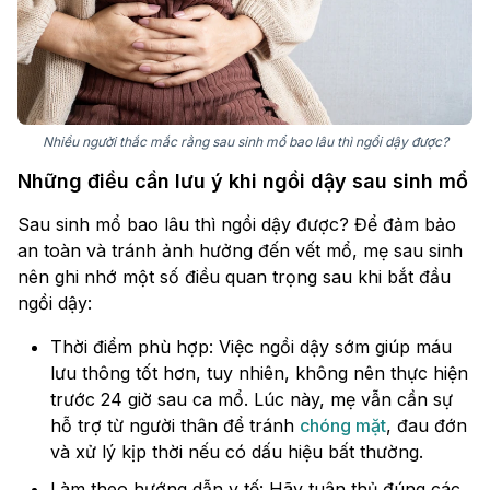
Nhiều người thắc mắc rằng sau sinh mổ bao lâu thì ngồi dậy được?
Những điều cần lưu ý khi ngồi dậy sau sinh mổ
Sau sinh mổ bao lâu thì ngồi dậy được? Để đảm bảo
an toàn và tránh ảnh hưởng đến vết mổ, mẹ sau sinh
nên ghi nhớ một số điều quan trọng sau khi bắt đầu
ngồi dậy:
Thời điểm phù hợp: Việc ngồi dậy sớm giúp máu
lưu thông tốt hơn, tuy nhiên, không nên thực hiện
trước 24 giờ sau ca mổ. Lúc này, mẹ vẫn cần sự
hỗ trợ từ người thân để tránh
chóng mặt
, đau đớn
và xử lý kịp thời nếu có dấu hiệu bất thường.
Làm theo hướng dẫn y tế: Hãy tuân thủ đúng các