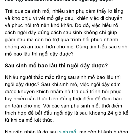
Trải qua ca sinh mổ, nhiều sản phụ cảm thấy lo lắng
và khó chịu vì vết mổ gây đau, khiến việc di chuyển
và phục hồi trở nên khó khăn. Do đó, việc hiểu rõ
cách ngồi dậy đúng cách sau sinh không chỉ giúp
giảm đau mà còn hỗ trợ quá trình hồi phục nhanh
chóng và an toàn hơn cho mẹ. Cùng tìm hiểu sau sinh
mổ bao lâu thì ngồi dậy được?
Sau sinh mổ bao lâu thì ngồi dậy được?
Nhiều người thắc mắc rằng sau sinh mổ bao lâu thì
ngồi dậy được? Sau khi sinh mổ, việc ngồi dậy sớm
được khuyến khích nhằm hỗ trợ quá trình hồi phục,
tuy nhiên cần thực hiện đúng thời điểm để đảm bảo
an toàn cho mẹ. Với các sản phụ sinh mổ, thời điểm
thích hợp để bắt đầu ngồi dậy là sau khoảng 24 giờ kể
từ khi ca mổ kết thúc.
Nguyên nhân là do sau
sinh mổ
, mẹ còn bị ảnh hưởng