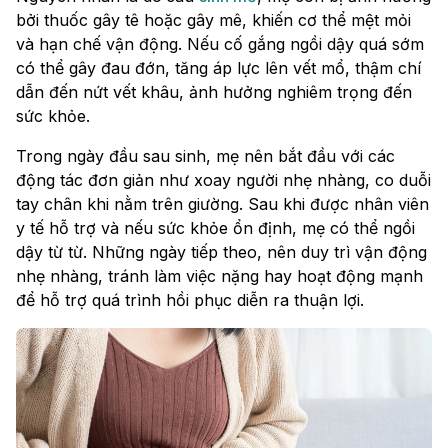
bởi thuốc gây tê hoặc gây mê, khiến cơ thể mệt mỏi
và hạn chế vận động. Nếu cố gắng ngồi dậy quá sớm
có thể gây đau đớn, tăng áp lực lên vết mổ, thậm chí
dẫn đến nứt vết khâu, ảnh hưởng nghiêm trọng đến
sức khỏe.
Trong ngày đầu sau sinh, mẹ nên bắt đầu với các
động tác đơn giản như xoay người nhẹ nhàng, co duỗi
tay chân khi nằm trên giường. Sau khi được nhân viên
y tế hỗ trợ và nếu sức khỏe ổn định, mẹ có thể ngồi
dậy từ từ. Những ngày tiếp theo, nên duy trì vận động
nhẹ nhàng, tránh làm việc nặng hay hoạt động mạnh
để hỗ trợ quá trình hồi phục diễn ra thuận lợi.