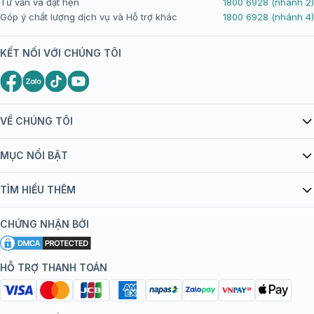
Tư vấn và đặt hẹn
1800 6928 (nhánh 2)
Góp ý chất lượng dịch vụ và Hỗ trợ khác
1800 6928 (nhánh 4)
KẾT NỐI VỚI CHÚNG TÔI
VỀ CHÚNG TÔI
Giới thiệu Tiêm Chủng FPT Long Châu
MỤC NỔI BẬT
Quy chế hoạt động website/ứng dụng thương mại điện tử
Danh mục vắc xin
TÌM HIỂU THÊM
bán hàng
Kiến thức tiêm chủng
Chính sách nội dung
Khuyến mãi
CHỨNG NHẬN BỞI
Đội ngũ bác sĩ, chuyên gia
Chính sách bảo mật
Tôi nên tiêm gì?
Hệ thống trung tâm tiêm chủng
HỖ TRỢ THANH TOÁN
Chính sách bảo mật dữ liệu cá nhân
Tiêm chủng đi nước ngoài
Chính sách thanh toán