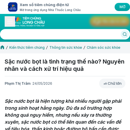
Xem sổ tiêm chủng điện tử
MỞ
Mở trong ứng dụng Nhà Thuốc Long Châu
Yêu cầu tư vấn
Kiến thức tiêm chủng
Thông tin sức khỏe
Chăm sóc sức khỏe
Sặc nước bọt là tình trạng thế nào? Nguyên
nhân và cách xử trí hiệu quả
Chữ lớn
Phạm Thị Trâm
24/05/2026
Chữ lớn
Sặc nước bọt là hiện tượng khá nhiều người gặp phải 
trong sinh hoạt hằng ngày. Dù đa số trường hợp 
không quá nguy hiểm, nhưng nếu xảy ra thường 
xuyên, sặc nước bọt có thể liên quan đến các vấn đề 
về tiêu hóa, thần kinh hoặc đường hô hấp cần được 