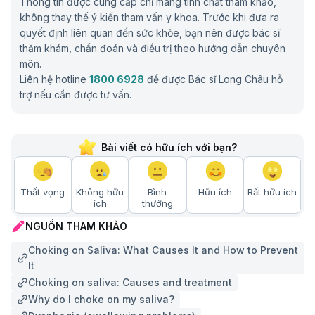
Thông tin được cung cấp chỉ mang tính chất tham khảo,
không thay thế ý kiến tham vấn y khoa. Trước khi đưa ra
quyết định liên quan đến sức khỏe, bạn nên được bác sĩ
thăm khám, chẩn đoán và điều trị theo hướng dẫn chuyên
môn.
Liên hệ hotline
1800 6928
để được Bác sĩ Long Châu hỗ
trợ nếu cần được tư vấn.
Bài viết có hữu ích với bạn?
Thất vọng
Không hữu
Bình
Hữu ích
Rất hữu ích
ích
thường
NGUỒN THAM KHẢO
Choking on Saliva: What Causes It and How to Prevent
It
Choking on saliva: Causes and treatment
Why do I choke on my saliva?