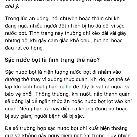
chú ý.
Trong lúc ăn uống, nói chuyện hoặc thậm chí khi
đang ngủ, nhiều người đột nhiên bị ho dữ dội vì sặc
nước bọt. Tình trạng này thường chỉ kéo dài vài giây
nhưng đôi khi gây cảm giác khó chịu, hụt hơi hoặc
đau rát cổ họng.
Sặc nước bọt là tình trạng thế nào?
Sặc nước bọt là hiện tượng nước bọt đi nhầm vào
đường thở thay vì xuống thực quản. Khi đó, cơ thể sẽ
lập tức kích hoạt phản xạ
ho
để đẩy dị vật ra ngoài và
bảo vệ phổi. Thông thường, khi nuốt, nắp thanh quản
sẽ đóng lại để ngăn thức ăn hoặc nước bọt lọt vào khí
quản. Nếu phản xạ này diễn ra không đồng bộ hoặc
bị suy giảm, người bệnh dễ bị sặc.
Đa số trường hợp sặc nước bọt chỉ xuất hiện thoáng
qua và không gây nguy hiểm nghiêm trọng. Tuy nhiên,