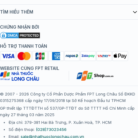
Quy chế hoạt động website/ứng dụng thương mại điện tử
Danh mục vắc xin
TÌM HIỂU THÊM
bán hàng
Kiến thức tiêm chủng
Chính sách nội dung
Khuyến mãi
CHỨNG NHẬN BỞI
Đội ngũ bác sĩ, chuyên gia
Chính sách bảo mật
Tôi nên tiêm gì?
Hệ thống trung tâm tiêm chủng
HỖ TRỢ THANH TOÁN
Chính sách bảo mật dữ liệu cá nhân
Tiêm chủng đi nước ngoài
Chính sách thanh toán
WEBSITE CÙNG FPT RETAIL
Chính sách đổi trả gói, mũi tiêm tại trung tâm tiêm chủng
FPT Long Châu
Chính sách “Gia đình là Số 1”
© 2007 - 2026 Công ty Cổ Phần Dược Phẩm FPT Long Châu Số ĐKKD
0315275368 cấp ngày 17/09/2018 tại Sở Kế hoạch Đầu tư TPHCM
Thể lệ chương trình “Tích điểm nhận đặc quyền”
GP thiết lập TTTĐTTH số 537/GP-TTĐT do Sở TTTT Hồ Chí Minh cấp
ngày 27 tháng 03 năm 2025
Địa chỉ: 379-381 Hai Bà Trưng, P. Xuân Hoà, TP. HCM
Số điện thoại:
(028)73023456
Email:
sale@nhathuoclongchau.com.vn