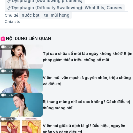
Dysphagia (swallowing problems)
Dysphagia (Difficulty Swallowing): What It Is, Causes
nước bọt
tai mũi họng
Chủ đề:
Chia sẻ:
NỘI DUNG LIÊN QUAN
Article
Tại sao chữa sổ mũi lâu ngày không khỏi? Biện
pháp giảm thiểu triệu chứng sổ mũi
Article
Viêm mũi vận mạch: Nguyên nhân, triệu chứng
và điều trị
Article
Bị thủng màng nhĩ có sao không? Cách điều trị
thủng màng nhĩ
Article
Viêm tai giữa ứ dịch là gì? Dấu hiệu, nguyên
nhân và cách điều trị