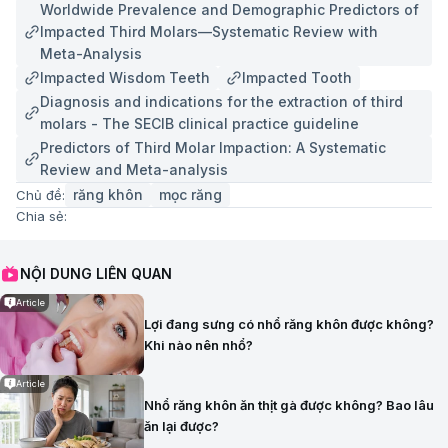
Worldwide Prevalence and Demographic Predictors of
Impacted Third Molars—Systematic Review with
Meta-Analysis
Impacted Wisdom Teeth
Impacted Tooth
Diagnosis and indications for the extraction of third
molars - The SECIB clinical practice guideline
Predictors of Third Molar Impaction: A Systematic
Review and Meta-analysis
răng khôn
mọc răng
Chủ đề:
Chia sẻ:
NỘI DUNG LIÊN QUAN
Article
Lợi đang sưng có nhổ răng khôn được không?
Khi nào nên nhổ?
Article
Nhổ răng khôn ăn thịt gà được không? Bao lâu
ăn lại được?