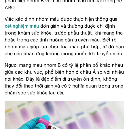
phân biệt nhóm B với các nhóm máu còn lại trong hệ
ABO.
Việc xác định nhóm máu được thực hiện thông qua
xét nghiệm máu
đơn giản và thường được chỉ định
trong khám sức khỏe, trước phẫu thuật, khi mang thai
hoặc trong các tình huống cần truyền máu. Biết rõ
nhóm máu giúp lựa chọn loại máu phù hợp, từ đó hạn
chế các phản ứng không mong muốn khi truyền máu.
Người mang máu nhóm B có tỷ lệ phân bố khác nhau
giữa các khu vực, phổ biến hơn ở châu Á so với nhiều
nơi khác. Đây là đặc điểm di truyền ổn định, không
thay đổi theo thời gian và có ý nghĩa quan trọng trong
chăm sóc sức khỏe lâu dài.