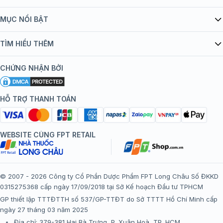
Giới thiệu Tiêm Chủng FPT Long Châu
MỤC NỔI BẬT
Quy chế hoạt động website/ứng dụng thương mại điện tử
Danh mục vắc xin
TÌM HIỂU THÊM
bán hàng
Kiến thức tiêm chủng
Chính sách nội dung
Khuyến mãi
CHỨNG NHẬN BỞI
Đội ngũ bác sĩ, chuyên gia
Chính sách bảo mật
Tôi nên tiêm gì?
Hệ thống trung tâm tiêm chủng
HỖ TRỢ THANH TOÁN
Chính sách bảo mật dữ liệu cá nhân
Tiêm chủng đi nước ngoài
Chính sách thanh toán
WEBSITE CÙNG FPT RETAIL
Chính sách đổi trả gói, mũi tiêm tại trung tâm tiêm chủng
FPT Long Châu
Chính sách “Gia đình là Số 1”
© 2007 - 2026 Công ty Cổ Phần Dược Phẩm FPT Long Châu Số ĐKKD
0315275368 cấp ngày 17/09/2018 tại Sở Kế hoạch Đầu tư TPHCM
Thể lệ chương trình “Tích điểm nhận đặc quyền”
GP thiết lập TTTĐTTH số 537/GP-TTĐT do Sở TTTT Hồ Chí Minh cấp
ngày 27 tháng 03 năm 2025
Địa chỉ: 379-381 Hai Bà Trưng, P. Xuân Hoà, TP. HCM