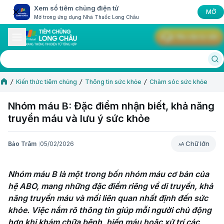
Xem sổ tiêm chủng điện tử
MỞ
Mở trong ứng dụng Nhà Thuốc Long Châu
Yêu cầu tư vấn
Kiến thức tiêm chủng
Thông tin sức khỏe
Chăm sóc sức khỏe
Nhóm máu B: Đặc điểm nhận biết, khả năng
truyền máu và lưu ý sức khỏe
Chữ lớn
Bảo Trâm
05/02/2026
Chữ lớn
Nhóm máu B là một trong bốn nhóm máu cơ bản của 
hệ ABO, mang những đặc điểm riêng về di truyền, khả 
năng truyền máu và mối liên quan nhất định đến sức 
khỏe. Việc nắm rõ thông tin giúp mỗi người chủ động 
hơn khi khám chữa bệnh, hiến máu hoặc xử trí các 