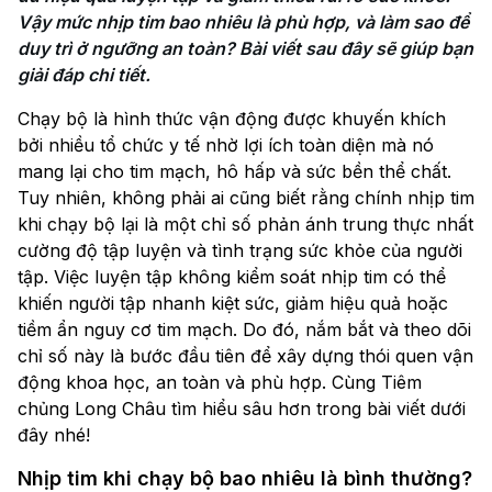
Vậy mức nhịp tim bao nhiêu là phù hợp, và làm sao để 
duy trì ở ngưỡng an toàn? Bài viết sau đây sẽ giúp bạn 
giải đáp chi tiết.
Chạy bộ là hình thức vận động được khuyến khích
bởi nhiều tổ chức y tế nhờ lợi ích toàn diện mà nó
mang lại cho tim mạch, hô hấp và sức bền thể chất.
Tuy nhiên, không phải ai cũng biết rằng chính nhịp tim
khi chạy bộ lại là một chỉ số phản ánh trung thực nhất
cường độ tập luyện và tình trạng sức khỏe của người
tập. Việc luyện tập không kiểm soát nhịp tim có thể
khiến người tập nhanh kiệt sức, giảm hiệu quả hoặc
tiềm ẩn nguy cơ tim mạch. Do đó, nắm bắt và theo dõi
chỉ số này là bước đầu tiên để xây dựng thói quen vận
động khoa học, an toàn và phù hợp. Cùng Tiêm
chủng Long Châu tìm hiểu sâu hơn trong bài viết dưới
đây nhé!
Nhịp tim khi chạy bộ bao nhiêu là bình thường?