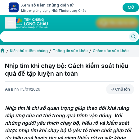
Xem sổ tiêm chủng điện tử
MỞ
Mở trong ứng dụng Nhà Thuốc Long Châu
Yêu cầu tư vấn
Kiến thức tiêm chủng
Thông tin sức khỏe
Chăm sóc sức khỏe
Nhịp tim khi chạy bộ: Cách kiểm soát hiệu
quả để tập luyện an toàn
Chữ lớn
An Bình
15/01/2026
Chữ lớn
Nhịp tim là chỉ số quan trọng giúp theo dõi khả năng 
đáp ứng của cơ thể trong quá trình vận động. Với 
những người yêu thích chạy bộ, hiểu rõ và kiểm soát 
được nhịp tim khi chạy bộ là yếu tố then chốt giúp tối 
ưu hiệu quả luyện tập và giảm thiểu rủi ro sức khỏe. 