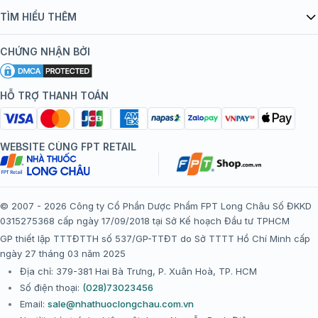
Quy chế hoạt động website/ứng dụng thương mại điện tử
Danh mục vắc xin
TÌM HIỂU THÊM
bán hàng
Kiến thức tiêm chủng
Chính sách nội dung
Khuyến mãi
CHỨNG NHẬN BỞI
Đội ngũ bác sĩ, chuyên gia
Chính sách bảo mật
Tôi nên tiêm gì?
Hệ thống trung tâm tiêm chủng
HỖ TRỢ THANH TOÁN
Chính sách bảo mật dữ liệu cá nhân
Tiêm chủng đi nước ngoài
Chính sách thanh toán
WEBSITE CÙNG FPT RETAIL
Chính sách đổi trả gói, mũi tiêm tại trung tâm tiêm chủng
FPT Long Châu
Chính sách “Gia đình là Số 1”
© 2007 - 2026 Công ty Cổ Phần Dược Phẩm FPT Long Châu Số ĐKKD
0315275368 cấp ngày 17/09/2018 tại Sở Kế hoạch Đầu tư TPHCM
Thể lệ chương trình “Tích điểm nhận đặc quyền”
GP thiết lập TTTĐTTH số 537/GP-TTĐT do Sở TTTT Hồ Chí Minh cấp
ngày 27 tháng 03 năm 2025
Địa chỉ: 379-381 Hai Bà Trưng, P. Xuân Hoà, TP. HCM
Số điện thoại:
(028)73023456
Email:
sale@nhathuoclongchau.com.vn