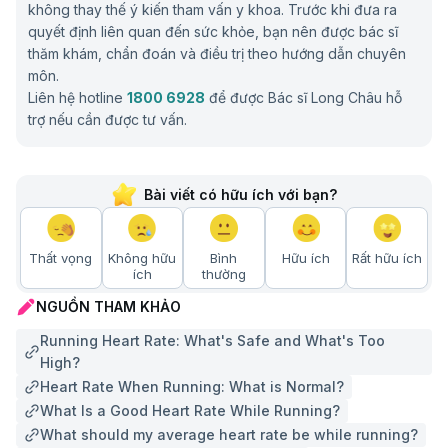
không thay thế ý kiến tham vấn y khoa. Trước khi đưa ra
quyết định liên quan đến sức khỏe, bạn nên được bác sĩ
thăm khám, chẩn đoán và điều trị theo hướng dẫn chuyên
môn.
Liên hệ hotline
1800 6928
để được Bác sĩ Long Châu hỗ
trợ nếu cần được tư vấn.
Bài viết có hữu ích với bạn?
Thất vọng
Không hữu
Bình
Hữu ích
Rất hữu ích
ích
thường
NGUỒN THAM KHẢO
Running Heart Rate: What's Safe and What's Too
High?
Heart Rate When Running: What is Normal?
What Is a Good Heart Rate While Running?
What should my average heart rate be while running?