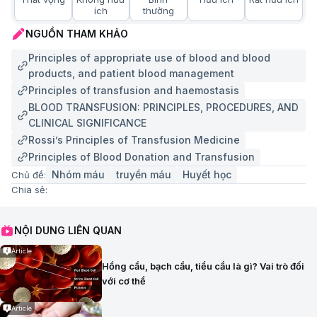
ích
thường
NGUỒN THAM KHẢO
Principles of appropriate use of blood and blood
products, and patient blood management
Principles of transfusion and haemostasis
BLOOD TRANSFUSION: PRINCIPLES, PROCEDURES, AND
CLINICAL SIGNIFICANCE
Rossi’s Principles of Transfusion Medicine
Principles of Blood Donation and Transfusion
Nhóm máu
truyền máu
Huyết học
Chủ đề:
Chia sẻ:
NỘI DUNG LIÊN QUAN
Article
Hồng cầu, bạch cầu, tiểu cầu là gì? Vai trò đối
với cơ thể
Article