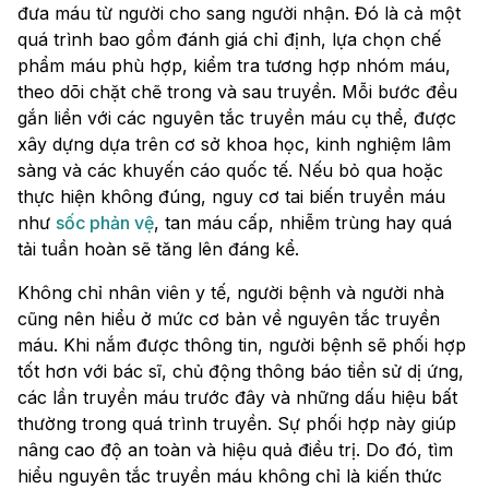
đưa máu từ người cho sang người nhận. Đó là cả một
quá trình bao gồm đánh giá chỉ định, lựa chọn chế
phẩm máu phù hợp, kiểm tra tương hợp nhóm máu,
theo dõi chặt chẽ trong và sau truyền. Mỗi bước đều
gắn liền với các nguyên tắc truyền máu cụ thể, được
xây dựng dựa trên cơ sở khoa học, kinh nghiệm lâm
sàng và các khuyến cáo quốc tế. Nếu bỏ qua hoặc
thực hiện không đúng, nguy cơ tai biến truyền máu
như
sốc phản vệ
, tan máu cấp, nhiễm trùng hay quá
tải tuần hoàn sẽ tăng lên đáng kể.
Không chỉ nhân viên y tế, người bệnh và người nhà
cũng nên hiểu ở mức cơ bản về nguyên tắc truyền
máu. Khi nắm được thông tin, người bệnh sẽ phối hợp
tốt hơn với bác sĩ, chủ động thông báo tiền sử dị ứng,
các lần truyền máu trước đây và những dấu hiệu bất
thường trong quá trình truyền. Sự phối hợp này giúp
nâng cao độ an toàn và hiệu quả điều trị. Do đó, tìm
hiểu nguyên tắc truyền máu không chỉ là kiến thức