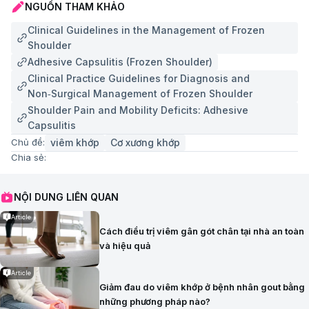
NGUỒN THAM KHẢO
Clinical Guidelines in the Management of Frozen
Shoulder
Adhesive Capsulitis (Frozen Shoulder)
Clinical Practice Guidelines for Diagnosis and
Non‑Surgical Management of Frozen Shoulder
Shoulder Pain and Mobility Deficits: Adhesive
Capsulitis
viêm khớp
Cơ xương khớp
Chủ đề:
Chia sẻ:
NỘI DUNG LIÊN QUAN
Article
Cách điều trị viêm gân gót chân tại nhà an toàn
và hiệu quả
Article
Giảm đau do viêm khớp ở bệnh nhân gout bằng
những phương pháp nào?