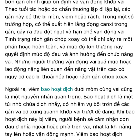
bốn gân chính giúp ổn định và vận động khớp vai.
Theo tuổi tác hoặc do chấn thương lặp đi lặp lại, các
gân này có thể bị mòn, viêm hoặc rách. Trong một số
trường hợp, có thể xuất hiện lắng đọng canxi trong
gân, gây ra đau đột ngột và hạn chế vận động vai.
Tình trạng rách gân chóp xoay có thể chỉ xảy ra một
phần hoặc hoàn toàn, và mức độ tổn thương này
quyết định mức độ đau và ảnh hưởng đến chức năng
vai. Những người thường vận động vai quá mức hoặc
lao động nặng liên quan đến nâng vật trên cao có
nguy cơ cao bị thoái hóa hoặc rách gân chóp xoay.
Ngoài ra, viêm
bao hoạt dịch
dưới mỏm cùng vai cũng
là một nguyên nhân quan trọng. Bao hoạt dịch là một
túi nhỏ chứa dịch nhầy, có nhiệm vụ bôi trơn để các
gân và cơ xung quanh khớp vai trượt dễ dàng. Khi bao
hoạt dịch này bị viêm, người bệnh sẽ cảm nhận cơn
đau ở phía ngoài hoặc phía trên vai, nhất là khi nâng
tay lên hoặc vận động mạnh. Viêm bao hoạt dịch