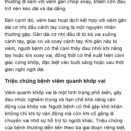
thường đi kèm với viêm gân chóp xoay, khiến cơn đau
trở nên kéo dài và dai dẳng.
Bên cạnh đó, viêm bao hoạt dịch kết hợp với viêm gân
dài cơ nhị đầu cánh tay cũng là một nguyên nhân
thường gặp. Gân dài cơ nhị đầu đi từ bả vai xuống
cánh tay, giúp co và xoay cánh tay. Khi gân này bị
viêm, người bệnh có thể cảm thấy đau nhói khi nâng
tay hoặc khi xoay vai, đồng thời có thể xuất hiện cảm
giác cứng khớp, đặc biệt vào buổi sáng hoặc sau thời
gian nghỉ ngơi dài.
Triệu chứng bệnh viêm quanh khớp vai
Viêm quanh khớp vai là một tình trạng phổ biến, gây
đau nhức nghiêm trọng và hạn chế khả năng vận
động của khớp vai. Người bệnh có thể gặp khó khăn
không chỉ khi tự vận động mà còn khi cố gắng di
chuyển vai nhờ sự hỗ trợ từ người khác. Triệu chứng
của bệnh thường diễn tiến theo ba giai đoạn riêng biệt,