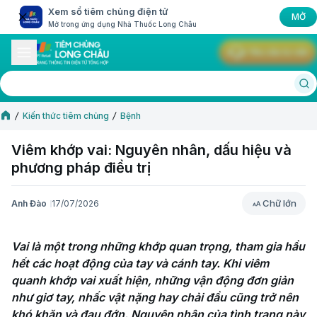
Xem sổ tiêm chủng điện tử
MỞ
Mở trong ứng dụng Nhà Thuốc Long Châu
Yêu cầu tư vấn
Kiến thức tiêm chủng
Bệnh
Viêm khớp vai: Nguyên nhân, dấu hiệu và
phương pháp điều trị
Chữ lớn
Anh Đào
17/07/2026
Chữ lớn
Vai là một trong những khớp quan trọng, tham gia hầu 
hết các hoạt động của tay và cánh tay. Khi viêm 
quanh khớp vai xuất hiện, những vận động đơn giản 
như giơ tay, nhấc vật nặng hay chải đầu cũng trở nên 
khó khăn và đau đớn. Nguyên nhân của tình trạng này 