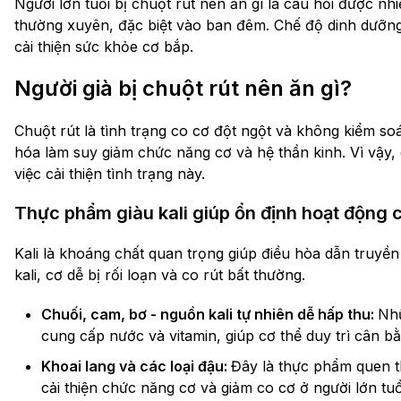
Người lớn tuổi bị chuột rút nên ăn gì là câu hỏi được nh
thường xuyên, đặc biệt vào ban đêm. Chế độ dinh dưỡng 
cải thiện sức khỏe cơ bắp.
Người già bị chuột rút nên ăn gì?
Chuột rút là tình trạng co cơ đột ngột và không kiểm soá
hóa làm suy giảm chức năng cơ và hệ thần kinh. Vì vậy, 
việc cải thiện tình trạng này.
Thực phẩm giàu kali giúp ổn định hoạt động 
Kali là khoáng chất quan trọng giúp điều hòa dẫn truyền 
kali, cơ dễ bị rối loạn và co rút bất thường.
Chuối, cam, bơ - nguồn kali tự nhiên dễ hấp thu:
Nhữ
cung cấp nước và vitamin, giúp cơ thể duy trì cân bằ
Khoai lang và các loại đậu:
Đây là thực phẩm quen t
cải thiện chức năng cơ và giảm co cơ ở người lớn tuổ