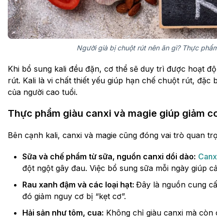
Người già bị chuột rút nên ăn gì? Thực phẩm
Khi bổ sung kali đều đặn, cơ thể sẽ duy trì được hoạt đ
rút. Kali là vi chất thiết yếu giúp hạn chế chuột rút, đặ
của người cao tuổi.
Thực phẩm giàu canxi và magie giúp giảm co
Bên cạnh kali, canxi và magie cũng đóng vai trò quan tr
Sữa và chế phẩm từ sữa, nguồn canxi dồi dào:
Canx
đột ngột gây đau. Việc bổ sung sữa mỗi ngày giúp cả
Rau xanh đậm và các loại hạt:
Đây là nguồn cung cấp
đó giảm nguy cơ bị “kẹt cơ”.
Hải sản như tôm, cua:
Không chỉ giàu canxi mà còn 