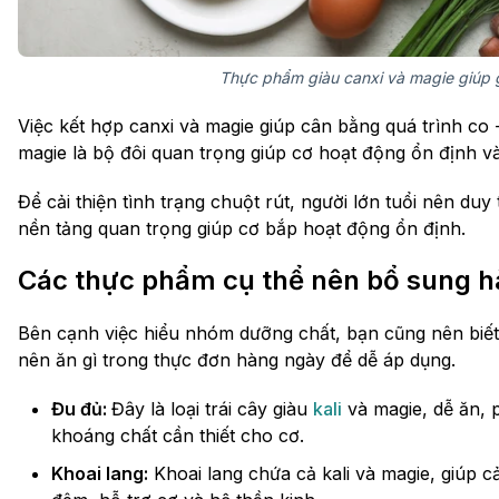
Thực phẩm giàu canxi và magie giúp gi
Việc kết hợp canxi và magie giúp cân bằng quá trình co 
magie là bộ đôi quan trọng giúp cơ hoạt động ổn định và
Để cải thiện tình trạng chuột rút, người lớn tuổi nên duy 
nền tảng quan trọng giúp cơ bắp hoạt động ổn định.
Các thực phẩm cụ thể nên bổ sung 
Bên cạnh việc hiểu nhóm dưỡng chất, bạn cũng nên biết 
nên ăn gì trong thực đơn hàng ngày để dễ áp dụng.
Đu đủ:
Đây là loại trái cây giàu
kali
và magie, dễ ăn, p
khoáng chất cần thiết cho cơ.
Khoai lang:
Khoai lang chứa cả kali và magie, giúp c