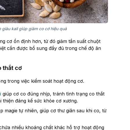
 giàu kali giúp giảm co cơ hiệu quả
ộng cơ ổn định hơn, từ đó giảm tần suất chuột
c biệt cần được bổ sung đầy đủ trong chế độ ăn
 thắt cơ
ọng trong việc kiểm soát hoạt động cơ.
i
giúp cơ co đúng nhịp, tránh tình trạng co thắt
i thiện đáng kể sức khỏe cơ xương.
 magie tự nhiên, giúp cơ thư giãn sau khi co, từ
chứa nhiều khoáng chất khác hỗ trợ hoạt động