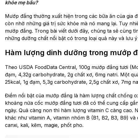
khỏe mẹ bầu?
Mướp đắng thường xuất hiện trong các bữa ăn của gia đì
còn nhờ những giá trị sức khỏe mà nó mang lại. Tuy nhi
mướp đắng. Trong bài viết dưới đây, chúng ta sẽ cùng t
những dưỡng chất nổi bật có trong loại quả này và lưu 
Hàm lượng dinh dưỡng trong mướp 
Theo USDA FoodData Central, 100g mướp đắng tươi (Mo
đạm, 4,32g carbohydrate, 2g chất xơ, 6mg natri. Một q
25kcal, 1g đạm, 5,3g carbohydrate, 2,5g chất xơ, 7mg nat
Điểm nổi bật của mướp đắng là hàm lượng chất chống oxy
khoảng nửa cốc mướp đắng tươi đã có thể cung cấp gầ
ngày. Quả càng non thì hàm lượng vitamin C càng cao. N
khác như vitamin A, vitamin nhóm B (B1, B2, B3, B9) và 
canxi, kali, kẽm, magie, phốt pho.