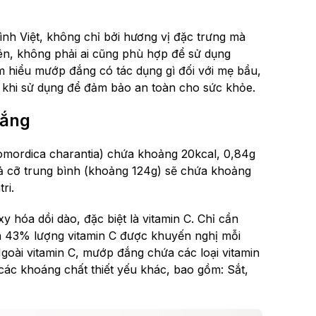
nh Việt, không chỉ bởi hương vị đặc trưng mà
ên, không phải ai cũng phù hợp để sử dụng
ìm hiểu mướp đắng có tác dụng gì đối với mẹ bầu,
ý khi sử dụng để đảm bảo an toàn cho sức khỏe.
đắng
mordica charantia) chứa khoảng 20kcal, 0,84g
uả cỡ trung bình (khoảng 124g) sẽ chứa khoảng
ri.
 hóa dồi dào, đặc biệt là vitamin C. Chỉ cần
n 43% lượng vitamin C được khuyến nghị mỗi
goài vitamin C, mướp đắng chứa các loại vitamin
các khoáng chất thiết yếu khác, bao gồm: Sắt,