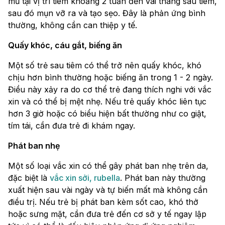
mủ tại vị trí tiêm khoảng 2 tuần đến vài tháng sau tiêm,
sau đó mụn vỡ ra và tạo sẹo. Đây là phản ứng bình
thường, không cần can thiệp y tế.
Quấy khóc, cáu gắt, biếng ăn
Một số trẻ sau tiêm có thể trở nên quấy khóc, khó
chịu hơn bình thường hoặc biếng ăn trong 1 - 2 ngày.
Điều này xảy ra do cơ thể trẻ đang thích nghi với vắc
xin và có thể bị mệt nhẹ. Nếu trẻ quấy khóc liên tục
hơn 3 giờ hoặc có biểu hiện bất thường như co giật,
tím tái, cần đưa trẻ đi khám ngay.
Phát ban nhẹ
Một số loại vắc xin có thể gây phát ban nhẹ trên da,
đặc biệt là
vắc xin sởi, rubella
. Phát ban này thường
xuất hiện sau vài ngày và tự biến mất mà không cần
điều trị. Nếu trẻ bị phát ban kèm sốt cao, khó thở
hoặc sưng mặt, cần đưa trẻ đến cơ sở y tế ngay lập