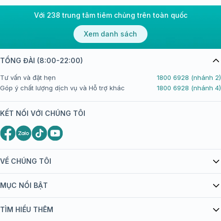
Với 238 trung tâm tiêm chủng trên toàn quốc
Xem danh sách
TỔNG ĐÀI (8:00-22:00)
Tư vấn và đặt hẹn
1800 6928 (nhánh 2)
Góp ý chất lượng dịch vụ và Hỗ trợ khác
1800 6928 (nhánh 4)
KẾT NỐI VỚI CHÚNG TÔI
VỀ CHÚNG TÔI
Giới thiệu Tiêm Chủng FPT Long Châu
MỤC NỔI BẬT
Quy chế hoạt động website/ứng dụng thương mại điện tử
Danh mục vắc xin
TÌM HIỂU THÊM
bán hàng