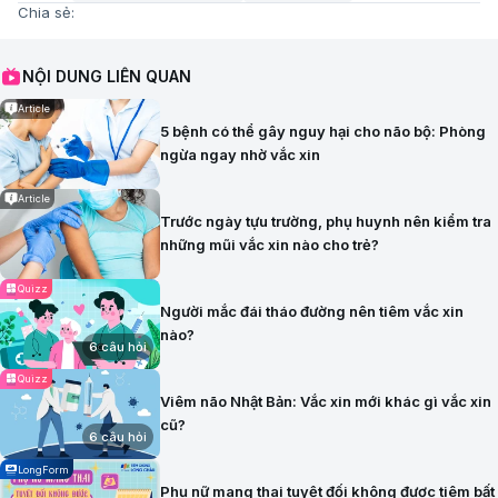
Chia sẻ:
NỘI DUNG LIÊN QUAN
Article
5 bệnh có thể gây nguy hại cho não bộ: Phòng
ngừa ngay nhờ vắc xin
Article
Trước ngày tựu trường, phụ huynh nên kiểm tra
những mũi vắc xin nào cho trẻ?
Quizz
Người mắc đái tháo đường nên tiêm vắc xin
nào?
6 câu hỏi
Quizz
Viêm não Nhật Bản: Vắc xin mới khác gì vắc xin
cũ?
6 câu hỏi
LongForm
Phụ nữ mang thai tuyệt đối không được tiêm bất