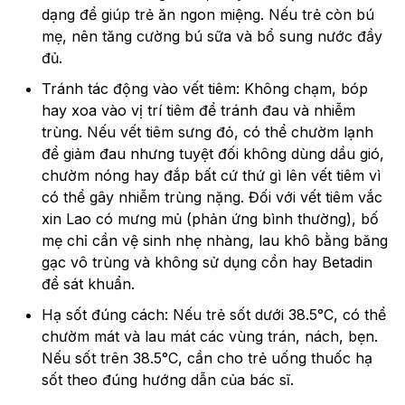
dạng để giúp trẻ ăn ngon miệng. Nếu trẻ còn bú
mẹ, nên tăng cường bú sữa và bổ sung nước đầy
đủ.
Tránh tác động vào vết tiêm: Không chạm, bóp
hay xoa vào vị trí tiêm để tránh đau và nhiễm
trùng. Nếu vết tiêm sưng đỏ, có thể chườm lạnh
để giảm đau nhưng tuyệt đối không dùng dầu gió,
chườm nóng hay đắp bất cứ thứ gì lên vết tiêm vì
có thể gây nhiễm trùng nặng. Đối với vết tiêm vắc
xin Lao có mưng mủ (phản ứng bình thường), bố
mẹ chỉ cần vệ sinh nhẹ nhàng, lau khô bằng băng
gạc vô trùng và không sử dụng cồn hay Betadin
để sát khuẩn.
Hạ sốt đúng cách: Nếu trẻ sốt dưới 38.5°C, có thể
chườm mát và lau mát các vùng trán, nách, bẹn.
Nếu sốt trên 38.5°C, cần cho trẻ uống thuốc hạ
sốt theo đúng hướng dẫn của bác sĩ.