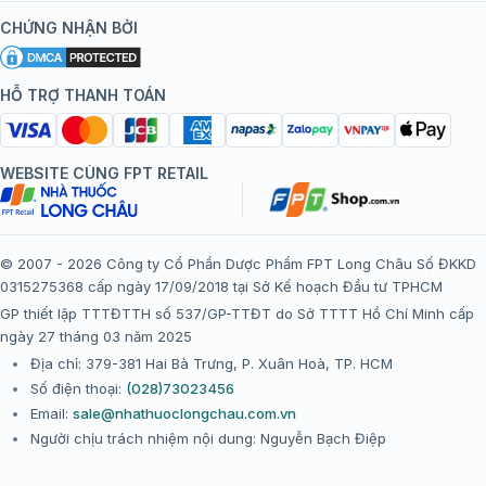
Kiến thức tiêm chủng
Chính sách nội dung
Khuyến mãi
CHỨNG NHẬN BỞI
Đội ngũ bác sĩ, chuyên gia
Chính sách bảo mật
Tôi nên tiêm gì?
Hệ thống trung tâm tiêm chủng
HỖ TRỢ THANH TOÁN
Chính sách bảo mật dữ liệu cá nhân
Tiêm chủng đi nước ngoài
Chính sách thanh toán
WEBSITE CÙNG FPT RETAIL
Chính sách đổi trả gói, mũi tiêm tại trung tâm tiêm chủng
FPT Long Châu
Chính sách “Gia đình là Số 1”
© 2007 - 2026 Công ty Cổ Phần Dược Phẩm FPT Long Châu Số ĐKKD
0315275368 cấp ngày 17/09/2018 tại Sở Kế hoạch Đầu tư TPHCM
Thể lệ chương trình “Tích điểm nhận đặc quyền”
GP thiết lập TTTĐTTH số 537/GP-TTĐT do Sở TTTT Hồ Chí Minh cấp
ngày 27 tháng 03 năm 2025
Địa chỉ: 379-381 Hai Bà Trưng, P. Xuân Hoà, TP. HCM
Số điện thoại:
(028)73023456
Email:
sale@nhathuoclongchau.com.vn
Người chịu trách nhiệm nội dung: Nguyễn Bạch Điệp