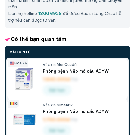
thăm khám, chẩn đoán và điều trị theo hướng dẫn chuyên
môn.
Liên hệ hotline
1800 6928
để được Bác sĩ Long Châu hỗ
trợ nếu cần được tư vấn.
Có thể bạn quan tâm
VẮC XIN LẺ
Hoa Kỳ
Vắc xin MenQuadfi
Phòng bệnh Não mô cầu ACYW
1.840.000đ
/
Lọ
Đặt hẹn
Bỉ
Vắc xin Nimenrix
Phòng bệnh Não mô cầu ACYW
1.750.000đ
/
Lọ
Đặt hẹn