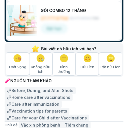
GÓI COMBO 12 THÁNG
27.777.970đ
28.771.600đ
/
Gói
Đặt hẹn
Bài viết có hữu ích với bạn?
Thất vọng
Không hữu
Bình
Hữu ích
Rất hữu ích
ích
thường
NGUỒN THAM KHẢO
Before, During, and After Shots
Home care after vaccinations
Care after immunization
Vaccination tips for parents
Care for your Child after Vaccinations
Vắc xin phòng bệnh
Tiêm chủng
Chủ đề: