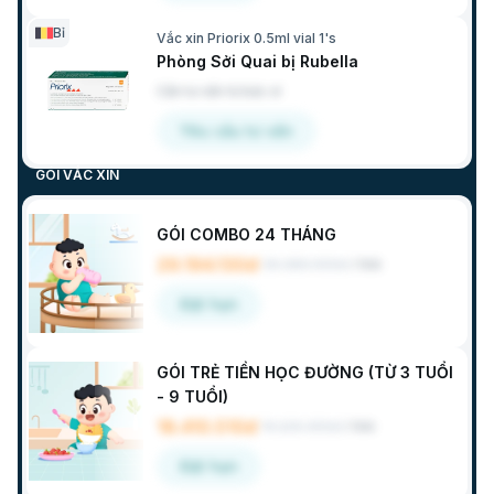
Bỉ
Vắc xin Priorix 0.5ml vial 1's
Phòng Sởi Quai bị Rubella
Cần tư vấn từ bác sĩ
Yêu cầu tư vấn
GÓI VẮC XIN
GÓI COMBO 24 THÁNG
29.194.130đ
30.380.900đ
/
Gói
Đặt hẹn
GÓI TRẺ TIỀN HỌC ĐƯỜNG (TỪ 3 TUỔI
- 9 TUỔI)
18.410.510đ
19.220.300đ
/
Gói
Đặt hẹn