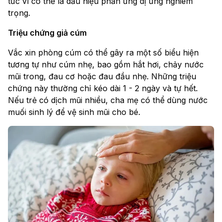
tức vì có thể là dấu hiệu phản ứng dị ứng nghiêm
trọng.
Triệu chứng giả cúm
Vắc xin phòng cúm có thể gây ra một số biểu hiện
tương tự như cúm nhẹ, bao gồm hắt hơi, chảy nước
mũi trong, đau cơ hoặc đau đầu nhẹ. Những triệu
chứng này thường chỉ kéo dài 1 - 2 ngày và tự hết.
Nếu trẻ có dịch mũi nhiều, cha mẹ có thể dùng nước
muối sinh lý để vệ sinh mũi cho bé.