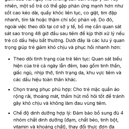
nhiên, một số trẻ có thể gặp phản ứng mạnh hơn như
sốt cao kéo dài, quấy khóc liên tục, co giật, tim đập
nhanh, tím tái hoặc thậm chí sốc phản vệ. Do đó,
ngoài việc theo dõi tại cơ sở y tế, bố mẹ cần quan sát
sát sao trong 48 giờ đầu sau tiêm để kịp thời xử lý nếu
trẻ có dấu hiệu bất thường. Dưới đây là các lưu ý quan
trọng giúp trẻ giảm khó chịu và phục hồi nhanh hơn:
Theo dõi tình trạng của trẻ liên tục: Quan sát biểu
hiện của trẻ cả ngày lẫn đêm, bao gồm tinh thần,
giấc ngủ, nhịp thở, tình trạng da, khu vực tiêm và
các dấu hiệu toàn thân khác.
Chọn trang phục phù hợp: Cho trẻ mặc quần áo
rộng rãi, thoáng mát, thấm hút mồ hôi tốt để tránh
gây khó chịu và không làm đau vùng tiêm.
Chế độ dinh dưỡng hợp lý: Đảm bảo bổ sung đủ 4
nhóm chất dinh dưỡng (đạm, chất béo, tinh bột,
vitamin và khoáng chất), thay đổi thực đơn đa