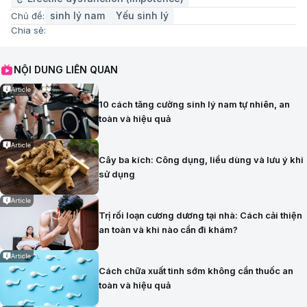
sinh lý nam
Yếu sinh lý
Chủ đề:
Chia sẻ:
NỘI DUNG LIÊN QUAN
Article
10 cách tăng cường sinh lý nam tự nhiên, an
toàn và hiệu quả
Article
Cây ba kích: Công dụng, liều dùng và lưu ý khi
sử dụng
Article
Trị rối loạn cương dương tại nhà: Cách cải thiện
an toàn và khi nào cần đi khám?
Article
Cách chữa xuất tinh sớm không cần thuốc an
toàn và hiệu quả