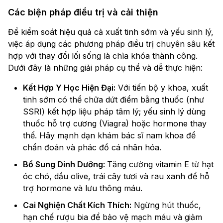
Các biện pháp điều trị và cải thiện
Để kiểm soát hiệu quả cả xuất tinh sớm và yếu sinh lý,
việc áp dụng các phương pháp điều trị chuyên sâu kết
hợp với thay đổi lối sống là chìa khóa thành công.
Dưới đây là những giải pháp cụ thể và dễ thực hiện:
Kết Hợp Y Học Hiện Đại:
Với tiến bộ y khoa, xuất
tinh sớm có thể chữa dứt điểm bằng thuốc (như
SSRI) kết hợp liệu pháp tâm lý; yếu sinh lý dùng
thuốc hỗ trợ cương (Viagra) hoặc hormone thay
thế. Hãy mạnh dạn khám bác sĩ nam khoa để
chẩn đoán và phác đồ cá nhân hóa.
Bổ Sung Dinh Dưỡng:
Tăng cường vitamin E từ hạt
óc chó, dầu olive, trái cây tươi và rau xanh để hỗ
trợ hormone và lưu thông máu.
Cai Nghiện Chất Kích Thích:
Ngừng hút thuốc,
hạn chế rượu bia để bảo vệ mạch máu và giảm