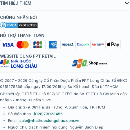
Danh mục vắc xin
TÌM HIỂU THÊM
bán hàng
Kiến thức tiêm chủng
Chính sách nội dung
Khuyến mãi
CHỨNG NHẬN BỞI
Đội ngũ bác sĩ, chuyên gia
Chính sách bảo mật
Tôi nên tiêm gì?
Hệ thống trung tâm tiêm chủng
HỖ TRỢ THANH TOÁN
Chính sách bảo mật dữ liệu cá nhân
Tiêm chủng đi nước ngoài
Chính sách thanh toán
WEBSITE CÙNG FPT RETAIL
Chính sách đổi trả gói, mũi tiêm tại trung tâm tiêm chủng
FPT Long Châu
Chính sách “Gia đình là Số 1”
© 2007 - 2026 Công ty Cổ Phần Dược Phẩm FPT Long Châu Số ĐKKD
0315275368 cấp ngày 17/09/2018 tại Sở Kế hoạch Đầu tư TPHCM
Thể lệ chương trình “Tích điểm nhận đặc quyền”
GP thiết lập TTTĐTTH số 537/GP-TTĐT do Sở TTTT Hồ Chí Minh cấp
ngày 27 tháng 03 năm 2025
Địa chỉ: 379-381 Hai Bà Trưng, P. Xuân Hoà, TP. HCM
Số điện thoại:
(028)73023456
Email:
sale@nhathuoclongchau.com.vn
Người chịu trách nhiệm nội dung: Nguyễn Bạch Điệp