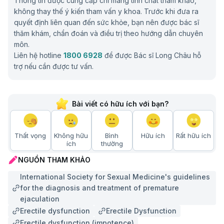
Thông tin được cung cấp chỉ mang tính chất tham khảo,
không thay thế ý kiến tham vấn y khoa. Trước khi đưa ra
quyết định liên quan đến sức khỏe, bạn nên được bác sĩ
thăm khám, chẩn đoán và điều trị theo hướng dẫn chuyên
môn.
Liên hệ hotline
1800 6928
để được Bác sĩ Long Châu hỗ
trợ nếu cần được tư vấn.
Bài viết có hữu ích với bạn?
Thất vọng
Không hữu
Bình
Hữu ích
Rất hữu ích
ích
thường
NGUỒN THAM KHẢO
International Society for Sexual Medicine's guidelines
for the diagnosis and treatment of premature
ejaculation
Erectile dysfunction
Erectile Dysfunction
Erectile dysfunction (impotence)