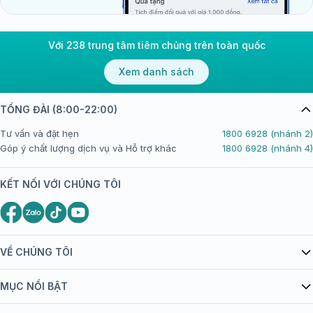
Với 238 trung tâm tiêm chủng trên toàn quốc
Xem danh sách
TỔNG ĐÀI (8:00-22:00)
Tư vấn và đặt hẹn
1800 6928 (nhánh 2)
Góp ý chất lượng dịch vụ và Hỗ trợ khác
1800 6928 (nhánh 4)
KẾT NỐI VỚI CHÚNG TÔI
VỀ CHÚNG TÔI
Giới thiệu Tiêm Chủng FPT Long Châu
MỤC NỔI BẬT
Quy chế hoạt động website/ứng dụng thương mại điện tử