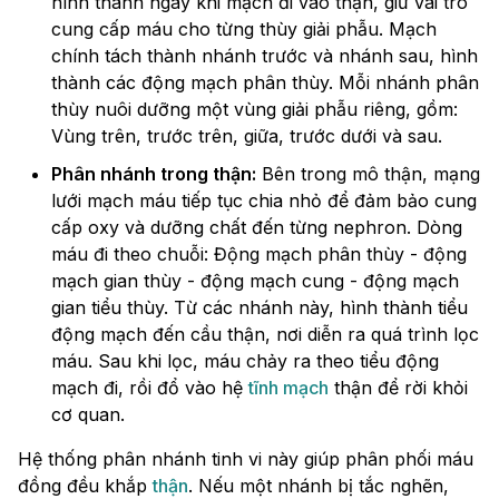
hình thành ngay khi mạch đi vào thận, giữ vai trò
cung cấp máu cho từng thùy giải phẫu. Mạch
chính tách thành nhánh trước và nhánh sau, hình
thành các động mạch phân thùy. Mỗi nhánh phân
thùy nuôi dưỡng một vùng giải phẫu riêng, gồm:
Vùng trên, trước trên, giữa, trước dưới và sau.
Phân nhánh trong thận:
Bên trong mô thận, mạng
lưới mạch máu tiếp tục chia nhỏ để đảm bảo cung
cấp oxy và dưỡng chất đến từng nephron. Dòng
máu đi theo chuỗi: Động mạch phân thùy - động
mạch gian thùy - động mạch cung - động mạch
gian tiểu thùy. Từ các nhánh này, hình thành tiểu
động mạch đến cầu thận, nơi diễn ra quá trình lọc
máu. Sau khi lọc, máu chảy ra theo tiểu động
mạch đi, rồi đổ vào hệ
tĩnh mạch
thận để rời khỏi
cơ quan.
Hệ thống phân nhánh tinh vi này giúp phân phối máu
đồng đều khắp
thận
. Nếu một nhánh bị tắc nghẽn,