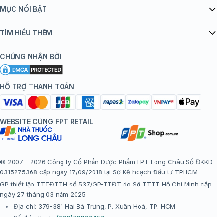
Giới thiệu Tiêm Chủng FPT Long Châu
MỤC NỔI BẬT
Quy chế hoạt động website/ứng dụng thương mại điện tử
Danh mục vắc xin
TÌM HIỂU THÊM
bán hàng
Kiến thức tiêm chủng
Chính sách nội dung
Khuyến mãi
CHỨNG NHẬN BỞI
Đội ngũ bác sĩ, chuyên gia
Chính sách bảo mật
Tôi nên tiêm gì?
Hệ thống trung tâm tiêm chủng
HỖ TRỢ THANH TOÁN
Chính sách bảo mật dữ liệu cá nhân
Tiêm chủng đi nước ngoài
Chính sách thanh toán
WEBSITE CÙNG FPT RETAIL
Chính sách đổi trả gói, mũi tiêm tại trung tâm tiêm chủng
FPT Long Châu
Chính sách “Gia đình là Số 1”
© 2007 - 2026 Công ty Cổ Phần Dược Phẩm FPT Long Châu Số ĐKKD
0315275368 cấp ngày 17/09/2018 tại Sở Kế hoạch Đầu tư TPHCM
Thể lệ chương trình “Tích điểm nhận đặc quyền”
GP thiết lập TTTĐTTH số 537/GP-TTĐT do Sở TTTT Hồ Chí Minh cấp
ngày 27 tháng 03 năm 2025
Địa chỉ: 379-381 Hai Bà Trưng, P. Xuân Hoà, TP. HCM