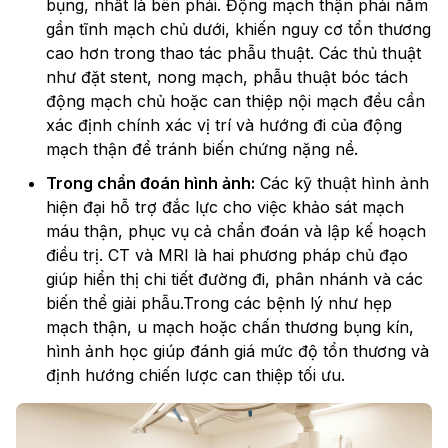
bụng, nhất là bên phải. Động mạch thận phải nằm
gần tĩnh mạch chủ dưới, khiến nguy cơ tổn thương
cao hơn trong thao tác phẫu thuật. Các thủ thuật
như đặt stent, nong mạch, phẫu thuật bóc tách
động mạch chủ hoặc can thiệp nội mạch đều cần
xác định chính xác vị trí và hướng đi của động
mạch thận để tránh biến chứng nặng nề.
Trong chẩn đoán hình ảnh:
Các kỹ thuật hình ảnh
hiện đại hỗ trợ đắc lực cho việc khảo sát mạch
máu thận, phục vụ cả chẩn đoán và lập kế hoạch
điều trị. CT và MRI là hai phương pháp chủ đạo
giúp hiển thị chi tiết đường đi, phân nhánh và các
biến thể giải phẫu.Trong các bệnh lý như hẹp
mạch thận, u mạch hoặc chấn thương bụng kín,
hình ảnh học giúp đánh giá mức độ tổn thương và
định hướng chiến lược can thiệp tối ưu.