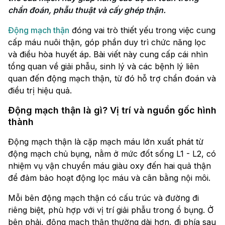
chẩn đoán, phẫu thuật và cấy ghép thận.
Động mạch thận
đóng vai trò thiết yếu trong việc cung
cấp máu nuôi thận, góp phần duy trì chức năng lọc
và điều hòa huyết áp. Bài viết này cung cấp cái nhìn
tổng quan về giải phẫu, sinh lý và các bệnh lý liên
quan đến động mạch thận, từ đó hỗ trợ chẩn đoán và
điều trị hiệu quả.
Động mạch thận là gì? Vị trí và nguồn gốc hình
thành
Động mạch thận là cặp mạch máu lớn xuất phát từ
động mạch chủ bụng, nằm ở mức đốt sống L1 - L2, có
nhiệm vụ vận chuyển máu giàu oxy đến hai quả thận
để đảm bảo hoạt động lọc máu và cân bằng nội môi.
Mỗi bên động mạch thận có cấu trúc và đường đi
riêng biệt, phù hợp với vị trí giải phẫu trong ổ bụng. Ở
bên phải, động mạch thận thường dài hơn, đi phía sau