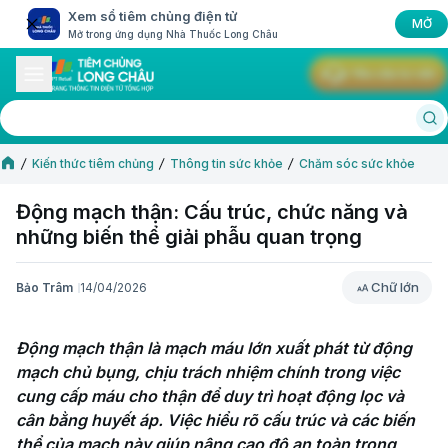
Xem sổ tiêm chủng điện tử
MỞ
Mở trong ứng dụng Nhà Thuốc Long Châu
Yêu cầu tư vấn
Kiến thức tiêm chủng
Thông tin sức khỏe
Chăm sóc sức khỏe
Động mạch thận: Cấu trúc, chức năng và
những biến thể giải phẫu quan trọng
Chữ lớn
Bảo Trâm
14/04/2026
Chữ lớn
Động mạch thận là mạch máu lớn xuất phát từ động 
mạch chủ bụng, chịu trách nhiệm chính trong việc 
cung cấp máu cho thận để duy trì hoạt động lọc và 
cân bằng huyết áp. Việc hiểu rõ cấu trúc và các biến 
thể của mạch này giúp nâng cao độ an toàn trong 