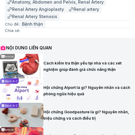
Anatomy, Abdomen and Pelvis, Renal Artery
Renal Artery Angioplasty
Renal artery
Renal Artery Stenosis
Bệnh thận
Chủ đề:
Chia sẻ:
NỘI DUNG LIÊN QUAN
Article
Cách kiểm tra thận yếu tại nhà và các xét
nghiệm giúp đánh giá chức năng thận
Bệnh A-Z
Hội chứng Alport là gì? Nguyên nhân và cách
phòng ngừa hiệu quả
Bệnh A-Z
Hội chứng Goodpasture là gì? Nguyên nhân,
triệu chứng và cách điều trị
Article