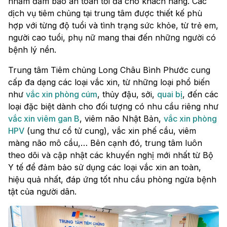
nhằm đảm bảo an toàn tối đa cho khách hàng. Các
dịch vụ tiêm chủng tại trung tâm được thiết kế phù
hợp với từng độ tuổi và tình trạng sức khỏe, từ trẻ em,
người cao tuổi, phụ nữ mang thai đến những người có
bệnh lý nền.
Trung tâm Tiêm chủng Long Châu Bình Phước cung
cấp đa dạng các loại vắc xin, từ những loại phổ biến
như
vắc xin phòng cúm
, thủy đậu, sởi,
quai bị
, đến các
loại đặc biệt dành cho đối tượng có nhu cầu riêng như
vắc xin viêm gan B
, viêm não Nhật Bản,
vắc xin phòng
HPV
(ung thư cổ tử cung), vắc xin phế cầu, viêm
màng não mô cầu,… Bên cạnh đó, trung tâm luôn
theo dõi và cập nhật các khuyến nghị mới nhất từ Bộ
Y tế để đảm bảo sử dụng các loại vắc xin an toàn,
hiệu quả nhất, đáp ứng tốt nhu cầu phòng ngừa bệnh
tật của người dân.