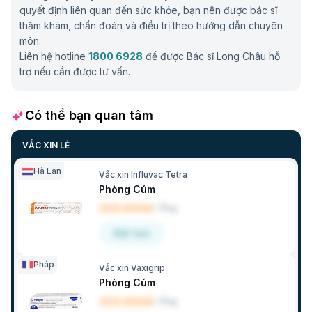
quyết định liên quan đến sức khỏe, bạn nên được bác sĩ
thăm khám, chẩn đoán và điều trị theo hướng dẫn chuyên
môn.
Liên hệ hotline
1800 6928
để được Bác sĩ Long Châu hỗ
trợ nếu cần được tư vấn.
Có thể bạn quan tâm
VẮC XIN LẺ
Hà Lan
Vắc xin Influvac Tetra
Phòng Cúm
333.000đ
/
Ống
Đặt hẹn
Pháp
Vắc xin Vaxigrip
Phòng Cúm
333.000đ
/
Ống