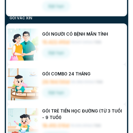
Đặt hẹn
GÓI VẮC XIN
GÓI NGƯỜI CÓ BỆNH MÃN TÍNH
15.422.410đ
16.547.300đ
/
Gói
Đặt hẹn
GÓI COMBO 24 THÁNG
29.194.130đ
30.380.900đ
/
Gói
Đặt hẹn
GÓI TRẺ TIỀN HỌC ĐƯỜNG (TỪ 3 TUỔI
- 9 TUỔI)
18.410.510đ
19.220.300đ
/
Gói