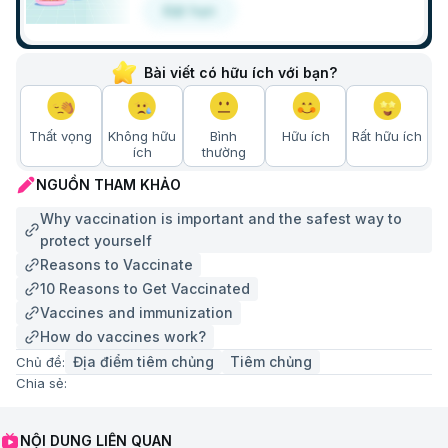
Đặt hẹn
Bài viết có hữu ích với bạn?
Thất vọng
Không hữu
Bình
Hữu ích
Rất hữu ích
ích
thường
NGUỒN THAM KHẢO
Why vaccination is important and the safest way to
protect yourself
Reasons to Vaccinate
10 Reasons to Get Vaccinated
Vaccines and immunization
How do vaccines work?
Địa điểm tiêm chủng
Tiêm chủng
Chủ đề:
Chia sẻ:
NỘI DUNG LIÊN QUAN