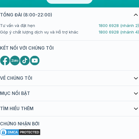
TỔNG ĐÀI (8:00-22:00)
Tư vấn và đặt hẹn
1800 6928 (nhánh 2)
Góp ý chất lượng dịch vụ và Hỗ trợ khác
1800 6928 (nhánh 4)
KẾT NỐI VỚI CHÚNG TÔI
VỀ CHÚNG TÔI
Giới thiệu Tiêm Chủng FPT Long Châu
MỤC NỔI BẬT
Quy chế hoạt động website/ứng dụng thương mại điện tử
Danh mục vắc xin
TÌM HIỂU THÊM
bán hàng
Kiến thức tiêm chủng
Chính sách nội dung
Khuyến mãi
CHỨNG NHẬN BỞI
Đội ngũ bác sĩ, chuyên gia
Chính sách bảo mật
Tôi nên tiêm gì?