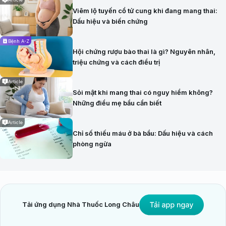
Viêm lộ tuyến cổ tử cung khi đang mang thai:
Dấu hiệu và biến chứng
Bệnh A-Z
Hội chứng rượu bào thai là gì? Nguyên nhân,
triệu chứng và cách điều trị
Article
Sỏi mật khi mang thai có nguy hiểm không?
Những điều mẹ bầu cần biết
Article
Chỉ số thiếu máu ở bà bầu: Dấu hiệu và cách
phòng ngừa
Tải ứng dụng Nhà Thuốc Long Châu