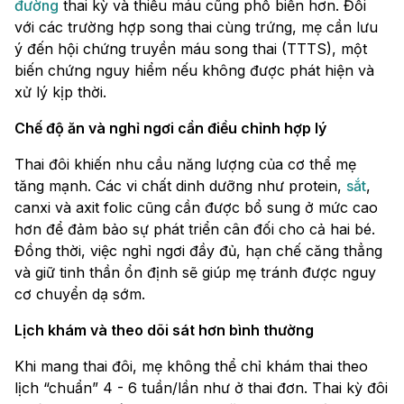
đường
thai kỳ và thiếu máu cũng phổ biến hơn. Đối
với các trường hợp song thai cùng trứng, mẹ cần lưu
ý đến hội chứng truyền máu song thai (TTTS), một
biến chứng nguy hiểm nếu không được phát hiện và
xử lý kịp thời.
Chế độ ăn và nghỉ ngơi cần điều chỉnh hợp lý
Thai đôi khiến nhu cầu năng lượng của cơ thể mẹ
tăng mạnh. Các vi chất dinh dưỡng như protein,
sắt
,
canxi và axit folic cũng cần được bổ sung ở mức cao
hơn để đảm bảo sự phát triển cân đối cho cả hai bé.
Đồng thời, việc nghỉ ngơi đầy đủ, hạn chế căng thẳng
và giữ tinh thần ổn định sẽ giúp mẹ tránh được nguy
cơ chuyển dạ sớm.
Lịch khám và theo dõi sát hơn bình thường
Khi mang thai đôi, mẹ không thể chỉ khám thai theo
lịch “chuẩn” 4 - 6 tuần/lần như ở thai đơn. Thai kỳ đôi