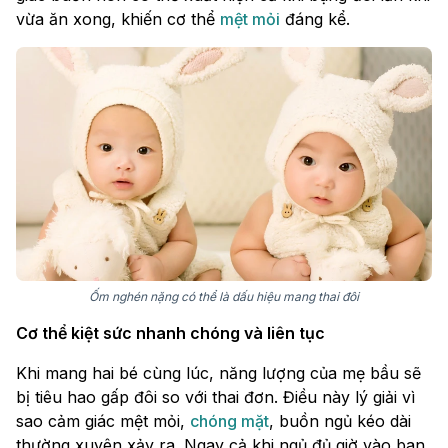
vừa ăn xong, khiến cơ thể
mệt mỏi
đáng kể.
Ốm nghén nặng có thể là dấu hiệu mang thai đôi
Cơ thể kiệt sức nhanh chóng và liên tục
Khi mang hai bé cùng lúc, năng lượng của mẹ bầu sẽ
bị tiêu hao gấp đôi so với thai đơn. Điều này lý giải vì
sao cảm giác mệt mỏi,
chóng mặt
, buồn ngủ kéo dài
thường xuyên xảy ra. Ngay cả khi ngủ đủ giờ vào ban