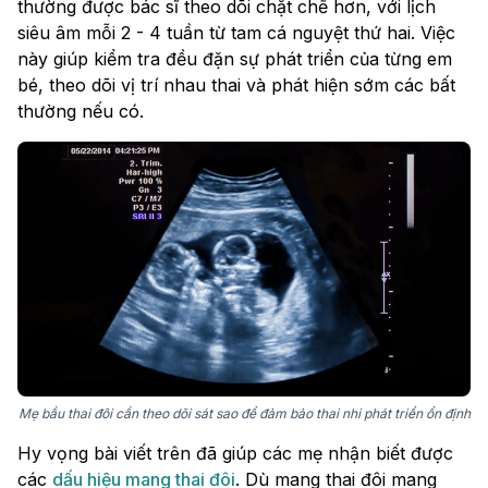
thường được bác sĩ theo dõi chặt chẽ hơn, với lịch
siêu âm mỗi 2 - 4 tuần từ tam cá nguyệt thứ hai. Việc
này giúp kiểm tra đều đặn sự phát triển của từng em
bé, theo dõi vị trí nhau thai và phát hiện sớm các bất
thường nếu có.
Mẹ bầu thai đôi cần theo dõi sát sao để đảm bảo thai nhi phát triển ổn định
Hy vọng bài viết trên đã giúp các mẹ nhận biết được
các
dấu hiệu mang thai đôi
. Dù mang thai đôi mang