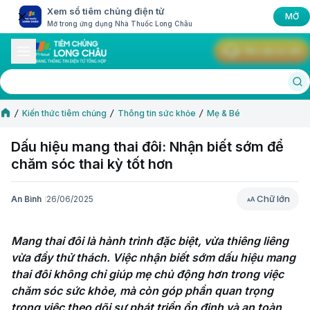
Xem sổ tiêm chủng điện tử
MỞ
Mở trong ứng dụng Nhà Thuốc Long Châu
Yêu cầu tư vấn
Kiến thức tiêm chủng
Thông tin sức khỏe
Mẹ & Bé
Dấu hiệu mang thai đôi: Nhận biết sớm để
chăm sóc thai kỳ tốt hơn
Chữ lớn
An Bình
26/06/2025
Chữ lớn
Mang thai đôi là hành trình đặc biệt, vừa thiêng liêng 
vừa đầy thử thách. Việc nhận biết sớm dấu hiệu mang 
thai đôi không chỉ giúp mẹ chủ động hơn trong việc 
chăm sóc sức khỏe, mà còn góp phần quan trọng 
trong việc theo dõi sự phát triển ổn định và an toàn 