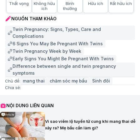
Thất vọng
Không hữu
Bình
Hữu ích
Rất hữu ích
ích
thường
NGUỒN THAM KHẢO
Twin Pregnancy: Signs, Types, Care and
Complications
6 Signs You May Be Pregnant With Twins
Twin Pregnancy Week by Week
Early Signs You Might Be Pregnant With Twins
Difference between single and twin pregnancy
symptoms
mang thai
chăm sóc mẹ bầu
Sinh đôi
Chủ đề:
Chia sẻ:
NỘI DUNG LIÊN QUAN
Article
Vì sao viêm lộ tuyến tử cung khi mang thai dễ
xảy ra? Mẹ bầu cần làm gì?
Article