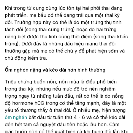
Khi trong tử cung cùng lúc tồn tại hai phôi thai đang
phát triển, mẹ bầu có thể đang trải qua một thai kỳ
đôi. Trường hợp này có thể là do một trứng thụ tinh
tách đôi (song thai cùng trứng) hoặc do hai trứng
riêng biệt được thụ tinh cùng thời điểm (song thai khác
trứng). Dưới đây là những dấu hiệu mang thai đôi
thường gặp mà mẹ có thể chú ý để phát hiện sớm và
chủ động kiểm tra.
Ốm nghén nặng và kéo dài hơn bình thường
Triệu chứng buồn nôn, nôn mửa là điều phổ biến
trong thai kỳ, nhưng nếu mức độ trở nên nghiêm
trọng ngay từ những tuần đầu, rất có thể là do nồng
độ hormone hCG trong cơ thể tăng mạnh, đây là một
yếu tố thường thấy ở thai đôi. Ở nhiều mẹ, hiện tượng
ốm nghén
bắt đầu từ tuần thứ 4 - 6 và có thể kéo dài
đến hết tam cá nguyệt đầu tiên hoặc lâu hơn. Cảm
giác buồn nôn có thể xuất hiện cả khi bụng đói lẫn khi