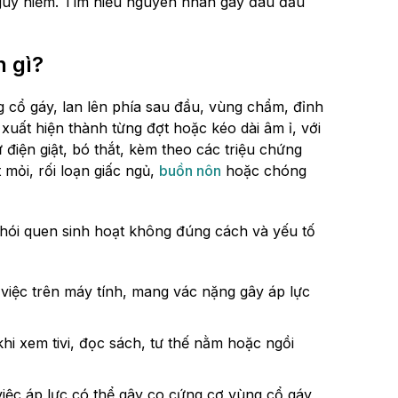
nguy hiểm. Tìm hiểu nguyên nhân gây đau đầu
h gì?
 cổ gáy, lan lên phía sau đầu, vùng chẩm, đỉnh
xuất hiện thành từng đợt hoặc kéo dài âm ỉ, với
điện giật, bó thắt, kèm theo các triệu chứng
mỏi, rối loạn giấc ngủ,
buồn nôn
hoặc chóng
thói quen sinh hoạt không đúng cách và yếu tố
àm việc trên máy tính, mang vác nặng gây áp lực
hi xem tivi, đọc sách, tư thế nằm hoặc ngồi
việc áp lực có thể gây co cứng cơ vùng cổ gáy,