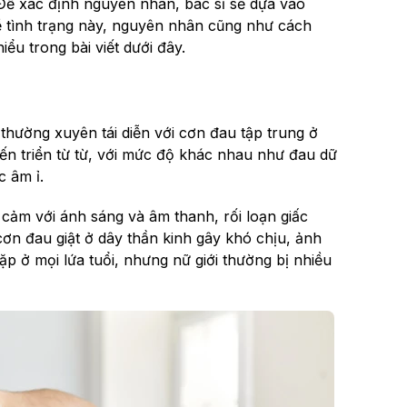
. Để xác định nguyên nhân, bác sĩ sẽ dựa vào
 về tình trạng này, nguyên nhân cũng như cách
iểu trong bài viết dưới đây.
 thường xuyên tái diễn với cơn đau tập trung ở
iến triển từ từ, với mức độ khác nhau như đau dữ
c âm ỉ.
cảm với ánh sáng và âm thanh, rối loạn giấc
ơn đau giật ở dây thần kinh gây khó chịu, ảnh
p ở mọi lứa tuổi, nhưng nữ giới thường bị nhiều