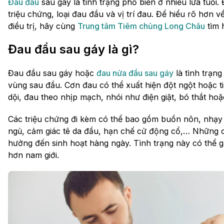
Đau đầu
sau gáy là tình trạng phổ biến ở nhiều lứa tuổi
triệu chứng, loại đau đầu và vị trí đau. Để hiểu rõ hơn
điều trị, hãy cùng
Trung tâm Tiêm chủng Long Châu
tìm h
Đau đầu sau gáy là gì?
Đau đầu sau gáy hoặc
đau nửa đầu sau gáy
là tình trạng
vùng sau đầu. Cơn đau có thể xuất hiện đột ngột hoặc t
dội, đau theo nhịp mạch, nhói như điện giật, bó thắt hoặ
Các triệu chứng đi kèm có thể bao gồm buồn nôn, nhạy 
ngủ, cảm giác tê da đầu, hạn chế cử động cổ,… Những c
hưởng đến sinh hoạt hàng ngày. Tình trạng này có thể gặ
hơn nam giới.