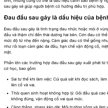
tính, nhưng cũng có thể là dấu hiệu cảnh báo bệnh lý 
sau gáy sẽ giúp người bệnh có hướng điều trị phù hợp.
Đau đầu sau gáy là dấu hiệu của bện
Đau đầu sau gáy là tình trạng đau nhức hoặc mỏi ở vùng
đầu và thậm chí đến thái dương hai bên. Cơn đau có thể 
mức độ từ nhẹ đến nặng. Cảm giác đau có thể giống như 
như rối loạn cảm giác da đầu, hạn chế vận động cổ, mệt 
mặt.
Phần lớn các trường hợp đau đầu sau gáy xuất phát từ 
cơ học, bao gồm:
Sai tư thế khi làm việc: Cúi quá sát khi đọc sách, l
lên cổ và vai.
Thói quen sinh hoạt không hợp lý: Gối đầu quá cao k
không đúng, vận động cổ vai quá mức.
Căng thẳng, stress kéo dài: Môi trường sống và làm 