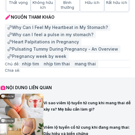
Thất vọng
Không hữu
Bình
Hữu ích
Rất hữu ích
ích
thường
NGUỒN THAM KHẢO
Why Can I Feel My Heartbeat in My Stomach?
Why can I feel a pulse in my stomach?
Heart Palpitations in Pregnancy
Pulsating Tummy During Pregnancy - An Overview
Pregnancy week by week
nhịp tim
nhịp tim thai
mang thai
Chủ đề:
Chia sẻ:
NỘI DUNG LIÊN QUAN
Article
Vì sao viêm lộ tuyến tử cung khi mang thai dễ
xảy ra? Mẹ bầu cần làm gì?
Article
Viêm lộ tuyến cổ tử cung khi đang mang thai:
Dấu hiệu và biến chứng