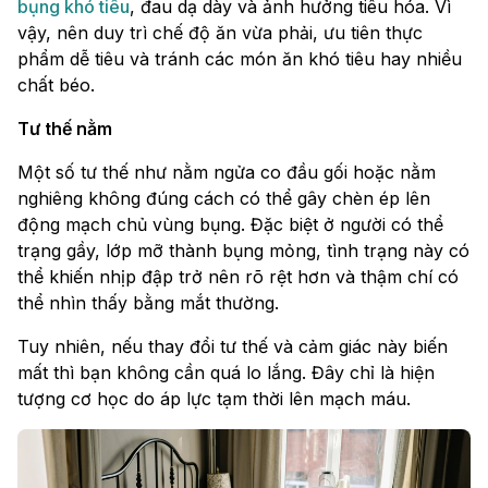
bụng khó tiêu
, đau dạ dày và ảnh hưởng tiêu hóa. Vì
vậy, nên duy trì chế độ ăn vừa phải, ưu tiên thực
phẩm dễ tiêu và tránh các món ăn khó tiêu hay nhiều
chất béo.
Tư thế nằm
Một số tư thế như nằm ngửa co đầu gối hoặc nằm
nghiêng không đúng cách có thể gây chèn ép lên
động mạch chủ vùng bụng. Đặc biệt ở người có thể
trạng gầy, lớp mỡ thành bụng mỏng, tình trạng này có
thể khiến nhịp đập trở nên rõ rệt hơn và thậm chí có
thể nhìn thấy bằng mắt thường.
Tuy nhiên, nếu thay đổi tư thế và cảm giác này biến
mất thì bạn không cần quá lo lắng. Đây chỉ là hiện
tượng cơ học do áp lực tạm thời lên mạch máu.