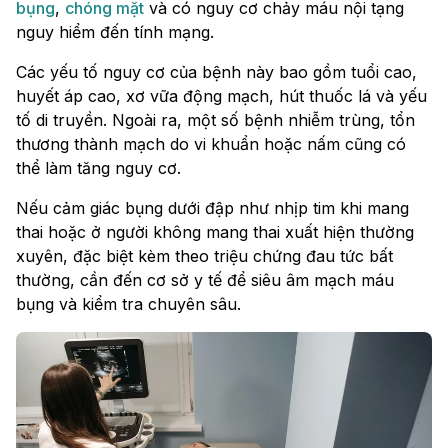
bụng
,
chóng mặt
và có nguy cơ chảy máu nội tạng
nguy hiểm đến tính mạng.
Các yếu tố nguy cơ của bệnh này bao gồm tuổi cao,
huyết áp cao, xơ vữa động mạch, hút thuốc lá và yếu
tố di truyền. Ngoài ra, một số bệnh nhiễm trùng, tổn
thương thành mạch do vi khuẩn hoặc nấm cũng có
thể làm tăng nguy cơ.
Nếu cảm giác bụng dưới đập như nhịp tim khi mang
thai hoặc ở người không mang thai xuất hiện thường
xuyên, đặc biệt kèm theo triệu chứng đau tức bất
thường, cần đến cơ sở y tế để siêu âm mạch máu
bụng và kiểm tra chuyên sâu.