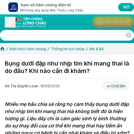
Xem sổ tiêm chủng điện tử
MỞ
Mở trong ứng dụng Nhà Thuốc Long Châu
Yêu cầu tư vấn
Kiến thức tiêm chủng
Thông tin sức khỏe
Mẹ & Bé
Bụng dưới đập như nhịp tim khi mang thai là
do đâu? Khi nào cần đi khám?
Chữ lớn
Võ Thị Quỳnh Loan
18/08/2025
Chữ lớn
Nhiều mẹ bầu chia sẻ rằng họ cảm thấy bụng dưới đập 
như nhịp tim khi mang thai mà không biết đó là hiện 
tượng gì. Liệu đây chỉ là cảm giác sinh lý bình thường 
do sự thay đổi của cơ thể khi mang thai hay tiềm ẩn 
những nguy cơ bệnh lý cần phải khám và điều trị sớm? 