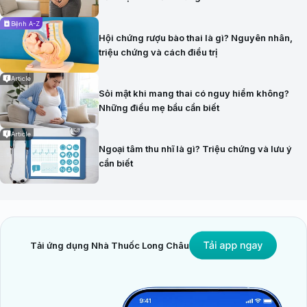
Bệnh A-Z
Hội chứng rượu bào thai là gì? Nguyên nhân,
triệu chứng và cách điều trị
Article
Sỏi mật khi mang thai có nguy hiểm không?
Những điều mẹ bầu cần biết
Article
Ngoại tâm thu nhĩ là gì? Triệu chứng và lưu ý
cần biết
Tải ứng dụng Nhà Thuốc Long Châu