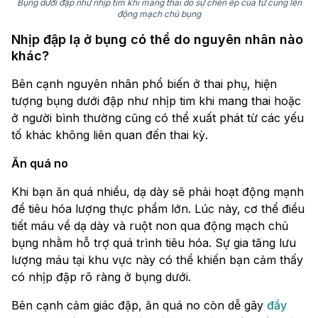
Bụng dưới đập như nhịp tim khi mang thai do sự chèn ép của tử cung lên
động mạch chủ bụng
Nhịp đập lạ ở bụng có thể do nguyên nhân nào
khác?
Bên cạnh nguyên nhân phổ biến ở thai phụ, hiện
tượng bụng dưới đập như nhịp tim khi mang thai hoặc
ở người bình thường cũng có thể xuất phát từ các yếu
tố khác không liên quan đến thai kỳ.
Ăn quá no
Khi bạn ăn quá nhiều, dạ dày sẽ phải hoạt động mạnh
để tiêu hóa lượng thực phẩm lớn. Lúc này, cơ thể điều
tiết máu về dạ dày và ruột non qua động mạch chủ
bụng nhằm hỗ trợ quá trình tiêu hóa. Sự gia tăng lưu
lượng máu tại khu vực này có thể khiến bạn cảm thấy
có nhịp đập rõ ràng ở bụng dưới.
Bên cạnh cảm giác đập, ăn quá no còn dễ gây
đầy