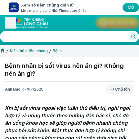
Xem sổ tiêm chủng điện tử
MỞ
Mở trong ứng dụng Nhà Thuốc Long Châu
Yêu cầu tư vấn
Kiến thức tiêm chủng
Bệnh
Bệnh nhân bị sốt virus nên ăn gì? Không
nên ăn gì?
Chữ lớn
Anh Đào
17/07/2026
Chữ lớn
Khi bị sốt virus ngoài việc tuân thủ điều trị, nghỉ ngơi 
hợp lý và uống thuốc theo hướng dẫn bác sĩ, chế độ 
ăn uống khoa học sẽ giúp người bệnh nhanh chóng 
phục hồi sức khỏe. Một thực đơn hợp lý không chỉ 
cung cấp năng lượng mà còn rút ngắn thời gian hồi 