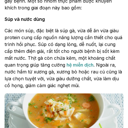
gây bệnh. Một số nhóm thực phẩm được khuyến
khích trong giai đoạn này bao gồm:
Súp và nước dùng
Các món súp, đặc biệt là súp gà, vừa dễ ăn vừa giàu
protein cung cấp nguồn năng lượng cần thiết cho quá
trình hồi phục. Súp có dạng lỏng, dễ nuốt, lại cung
cấp thêm điện giải, rất tốt cho người bệnh bị sốt kèm
mất nước. Thịt gà còn chứa kẽm, một khoáng chất
quan trọng giúp tăng cường
hệ miễn dịch
. Ngoài ra,
nước hầm từ xương gà, xương bò hoặc rau củ cũng là
lựa chọn tuyệt vời, vừa giàu dưỡng chất, vừa làm dịu
cổ họng, giảm cảm giác nghẹt mũi.