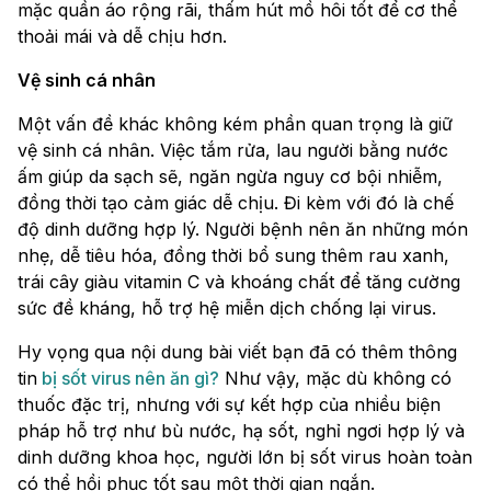
mặc quần áo rộng rãi, thấm hút mồ hôi tốt để cơ thể
thoải mái và dễ chịu hơn.
Vệ sinh cá nhân
Một vấn đề khác không kém phần quan trọng là giữ
vệ sinh cá nhân. Việc tắm rửa, lau người bằng nước
ấm giúp da sạch sẽ, ngăn ngừa nguy cơ bội nhiễm,
đồng thời tạo cảm giác dễ chịu. Đi kèm với đó là chế
độ dinh dưỡng hợp lý. Người bệnh nên ăn những món
nhẹ, dễ tiêu hóa, đồng thời bổ sung thêm rau xanh,
trái cây giàu vitamin C và khoáng chất để tăng cường
sức đề kháng, hỗ trợ hệ miễn dịch chống lại virus.
Hy vọng qua nội dung bài viết bạn đã có thêm thông
tin
bị sốt virus nên ăn gì?
Như vậy, mặc dù không có
thuốc đặc trị, nhưng với sự kết hợp của nhiều biện
pháp hỗ trợ như bù nước, hạ sốt, nghỉ ngơi hợp lý và
dinh dưỡng khoa học, người lớn bị sốt virus hoàn toàn
có thể hồi phục tốt sau một thời gian ngắn.