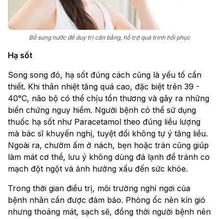
Bổ sung nước để duy trì cân bằng, hỗ trợ quá trình hồi phục
Hạ sốt
Song song đó, hạ sốt đúng cách cũng là yếu tố cần
thiết. Khi thân nhiệt tăng quá cao, đặc biệt trên 39 -
40°C, não bộ có thể chịu tổn thương và gây ra những
biến chứng nguy hiểm. Người bệnh có thể sử dụng
thuốc hạ sốt như Paracetamol theo đúng liều lượng
mà bác sĩ khuyến nghị, tuyệt đối không tự ý tăng liều.
Ngoài ra, chườm ấm ở nách, bẹn hoặc trán cũng giúp
làm mát cơ thể, lưu ý không dùng đá lạnh để tránh co
mạch đột ngột và ảnh hưởng xấu đến sức khỏe.
Trong thời gian điều trị, môi trường nghỉ ngơi của
bệnh nhân cần được đảm bảo. Phòng ốc nên kín gió
nhưng thoáng mát, sạch sẽ, đồng thời người bệnh nên