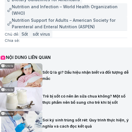
Nutrition and Infection – World Health Organization
(WHO)
Nutrition Support for Adults – American Society for
Parenteral and Enteral Nutrition (ASPEN)
Sốt
sốt virus
Chủ đề:
Chia sẻ:
NỘI DUNG LIÊN QUAN
Article
Sốt Q là gì? Dấu hiệu nhận biết và đối tượng dễ
mắc
Article
Trẻ bị sốt có nên ăn sữa chua không? Một số
thực phẩm nên bổ sung cho trẻ khi bị sốt
Article
Soi ký sinh trùng sốt rét: Quy trình thực hiện, ý
nghĩa và cách đọc kết quả