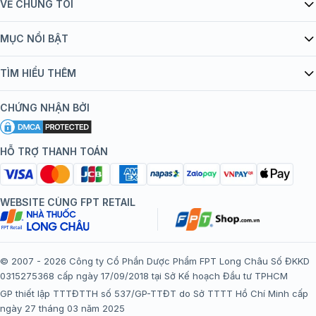
VỀ CHÚNG TÔI
Giới thiệu Tiêm Chủng FPT Long Châu
MỤC NỔI BẬT
Quy chế hoạt động website/ứng dụng thương mại điện tử
Danh mục vắc xin
TÌM HIỂU THÊM
bán hàng
Kiến thức tiêm chủng
Chính sách nội dung
Khuyến mãi
CHỨNG NHẬN BỞI
Đội ngũ bác sĩ, chuyên gia
Chính sách bảo mật
Tôi nên tiêm gì?
Hệ thống trung tâm tiêm chủng
HỖ TRỢ THANH TOÁN
Chính sách bảo mật dữ liệu cá nhân
Tiêm chủng đi nước ngoài
Chính sách thanh toán
WEBSITE CÙNG FPT RETAIL
Chính sách đổi trả gói, mũi tiêm tại trung tâm tiêm chủng
FPT Long Châu
Chính sách “Gia đình là Số 1”
© 2007 - 2026 Công ty Cổ Phần Dược Phẩm FPT Long Châu Số ĐKKD
0315275368 cấp ngày 17/09/2018 tại Sở Kế hoạch Đầu tư TPHCM
Thể lệ chương trình “Tích điểm nhận đặc quyền”
GP thiết lập TTTĐTTH số 537/GP-TTĐT do Sở TTTT Hồ Chí Minh cấp
ngày 27 tháng 03 năm 2025