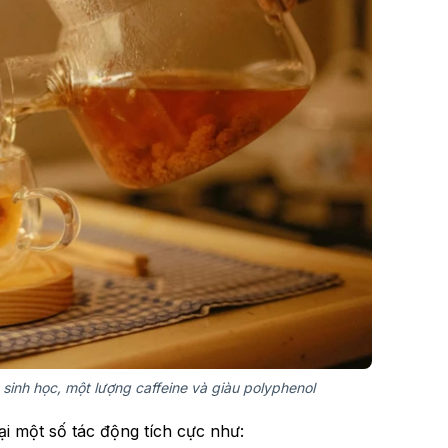
 sinh học, một lượng caffeine và giàu polyphenol
ại một số tác động tích cực như: