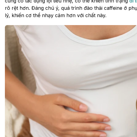
cũng có tác dụng lợi tiểu nhẹ, có thể khiến tình trạng
đi 
rõ rệt hơn. Đáng chú ý, quá trình đào thải caffeine ở p
lý, khiến cơ thể nhạy cảm hơn với chất này.