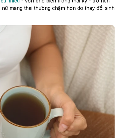
tiểu nhiều
- vốn phổ biến trong thai kỳ - trở nên
hụ nữ mang thai thường chậm hơn do thay đổi sinh