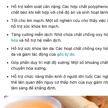
Hỗ trợ kiểm soát cân nặng: Các hợp chất polypheno
chất béo khi kết hợp với chế độ ăn và sinh hoạt làn
Tốt cho tim mạch: Một số nghiên cứu cho thấy việc 
hỗ trợ sức khỏe tim mạch.
Tăng cường miễn dịch: Nhờ chứa chất chống oxy hóa
hóa
và hỗ trợ hệ miễn dịch.
Hỗ trợ sức khỏe làn da: Các hoạt chất chống oxy h
da và giảm tác động của
gốc tự do
.
Góp phần duy trì mật độ xương: Một số khoáng chất 
chuyển hóa xương.
Hỗ trợ chức năng thần kinh ở người lớn tuổi: Các ngh
thể liên quan đến nguy cơ thấp hơn của suy giảm n
lâm sàng để khẳng định.