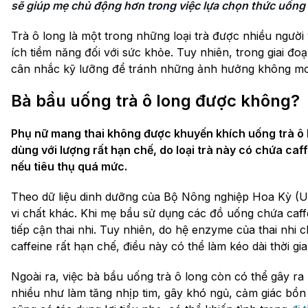
sẽ giúp mẹ chủ động hơn trong việc lựa chọn thức uống 
Trà ô long là một trong những loại trà được nhiều người
ích tiềm năng đối với sức khỏe. Tuy nhiên, trong giai đo
cân nhắc kỹ lưỡng để tránh những ảnh hưởng không m
Bà bầu uống trà ô long được không?
Phụ nữ mang thai không được khuyến khích uống trà ô 
dùng với lượng rất hạn chế, do loại trà này có chứa caf
nếu tiêu thụ quá mức.
Theo dữ liệu dinh dưỡng của Bộ Nông nghiệp Hoa Kỳ (US
vi chất khác. Khi mẹ bầu sử dụng các đồ uống chứa caff
tiếp cận thai nhi. Tuy nhiên, do hệ enzyme của thai nh
caffeine rất hạn chế, điều này có thể làm kéo dài thời gian
Ngoài ra, việc bà bầu uống trà ô long còn có thể gây 
nhiều như làm tăng nhịp tim, gây khó ngủ, cảm giác bồn