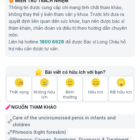
MIỄN TRỪ TRÁCH NHIỆM
Thông tin được cung cấp chỉ mang tính chất tham khảo,
không thay thế ý kiến tham vấn y khoa. Trước khi đưa ra
quyết định liên quan đến sức khỏe, bạn nên được bác sĩ
thăm khám, chẩn đoán và điều trị theo hướng dẫn chuyên
môn.
Liên hệ hotline
1800 6928
để được Bác sĩ Long Châu hỗ
trợ nếu cần được tư vấn.
Bài viết có hữu ích với bạn?
Thất vọng
Không hữu
Bình
Hữu ích
Rất hữu ích
ích
thường
NGUỒN THAM KHẢO
Care of the uncircumcised penis in infants and
children
Phimosis (tight foreskin)
Phimosis: Causes, Symptoms, Diagnosis & Treatment