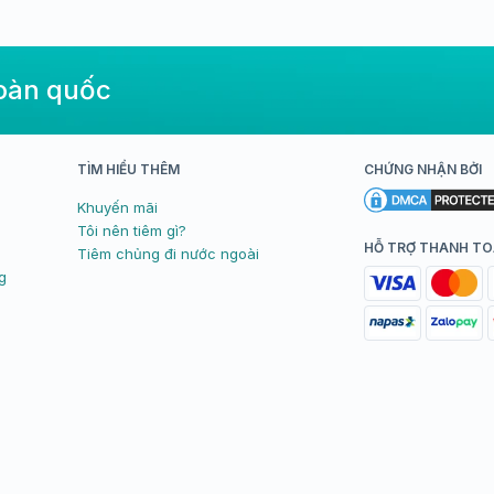
TW...
toàn quốc
TÌM HIỂU THÊM
CHỨNG NHẬN BỞI
Khuyến mãi
Tôi nên tiêm gì?
HỖ TRỢ THANH T
Tiêm chủng đi nước ngoài
g