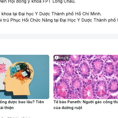
 viên Hội đồng y khoa FPT Long Châu.
a khoa tại Đại học Y Dược Thành phố Hồ Chí Minh.
ội trú Phục Hồi Chức Năng tại Đại Học Y Dược Thành phố 
Article
sống được bao lâu? Tiên
Tế bào Paneth: Người gác cổng th
ải thiện
của đường ruột