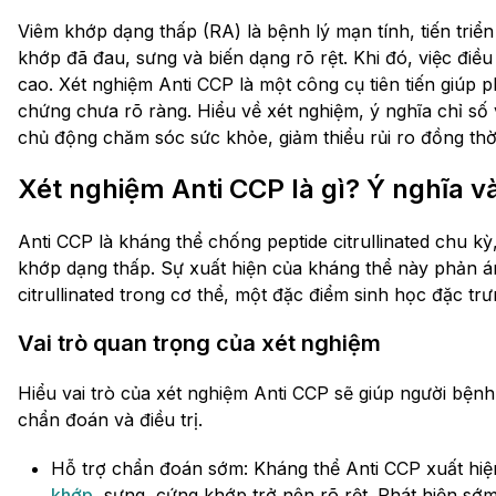
Viêm khớp dạng thấp (RA) là bệnh lý mạn tính, tiến triể
khớp đã đau, sưng và biến dạng rõ rệt. Khi đó, việc điề
cao. Xét nghiệm Anti CCP là một công cụ tiên tiến giúp p
chứng chưa rõ ràng. Hiểu về xét nghiệm, ý nghĩa chỉ số 
chủ động chăm sóc sức khỏe, giảm thiểu rủi ro đồng thời
Xét nghiệm Anti CCP là gì? Ý nghĩa v
Anti CCP là kháng thể chống peptide citrullinated chu 
khớp dạng thấp. Sự xuất hiện của kháng thể này phản á
citrullinated trong cơ thể, một đặc điểm sinh học đặc tr
Vai trò quan trọng của xét nghiệm
Hiểu vai trò của xét nghiệm Anti CCP sẽ giúp người bệnh
chẩn đoán và điều trị.
Hỗ trợ chẩn đoán sớm: Kháng thể Anti CCP xuất hiện
khớp
, sưng, cứng khớp trở nên rõ rệt. Phát hiện sớm