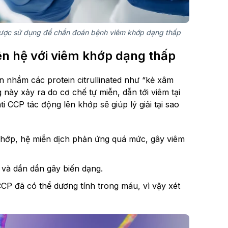
 được sử dụng để chẩn đoán bệnh viêm khớp dạng thấp
ên hệ với viêm khớp dạng thấp
 nhầm các protein citrullinated như “kẻ xâm
này xảy ra do cơ chế tự miễn, dẫn tới viêm tại
 CCP tác động lên khớp sẽ giúp lý giải tại sao
ại khớp, hệ miễn dịch phản ứng quá mức, gây viêm
 và dần dần gây biến dạng.
CCP đã có thể dương tính trong máu, vì vậy xét