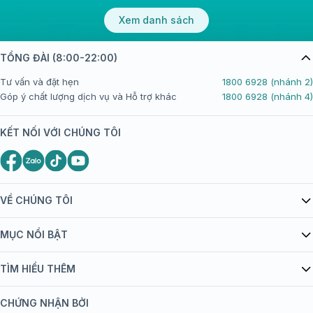
Xem danh sách
TỔNG ĐÀI (8:00-22:00)
Tư vấn và đặt hẹn
1800 6928 (nhánh 2)
Góp ý chất lượng dịch vụ và Hỗ trợ khác
1800 6928 (nhánh 4)
KẾT NỐI VỚI CHÚNG TÔI
VỀ CHÚNG TÔI
Giới thiệu Tiêm Chủng FPT Long Châu
MỤC NỔI BẬT
Quy chế hoạt động website/ứng dụng thương mại điện tử
Danh mục vắc xin
TÌM HIỂU THÊM
bán hàng
Kiến thức tiêm chủng
Chính sách nội dung
Khuyến mãi
CHỨNG NHẬN BỞI