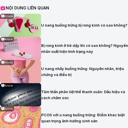
NỘI DUNG LIÊN QUAN
Article
U nang buồng trứng bị rong kinh có sao không?
Article
Bị rong kinh ở trẻ dậy thì có sao không? Nguyên
nhân xuất hiện tình trạng này
Article
U nang nhầy buồng trứng: Nguyên nhân, triệu
chứng và điều trị
Article
Tâm thần phân liệt thể thanh xuân: Dấu hiệu và
cách chăm sóc
Article
PCOS với u nang buồng trứng: Điểm khác biệt
quan trọng ảnh hưởng sinh sản