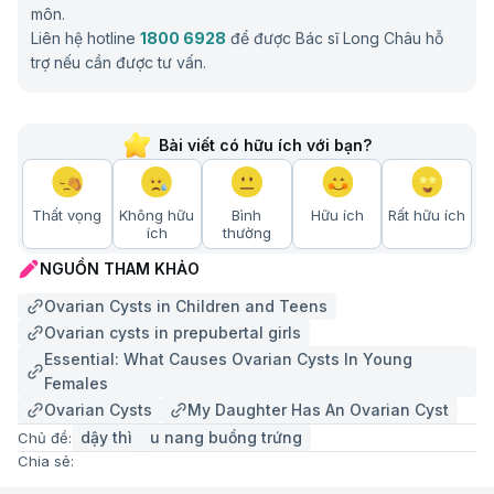
môn.
Liên hệ hotline
1800 6928
để được Bác sĩ Long Châu hỗ
trợ nếu cần được tư vấn.
Bài viết có hữu ích với bạn?
Thất vọng
Không hữu
Bình
Hữu ích
Rất hữu ích
ích
thường
NGUỒN THAM KHẢO
Ovarian Cysts in Children and Teens
Ovarian cysts in prepubertal girls
Essential: What Causes Ovarian Cysts In Young
Females
Ovarian Cysts
My Daughter Has An Ovarian Cyst
dậy thì
u nang buồng trứng
Chủ đề:
Chia sẻ: