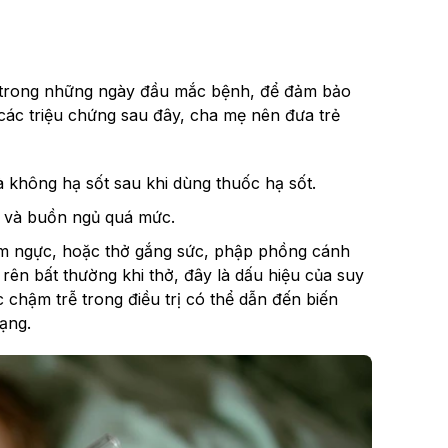
là trong những ngày đầu mắc bệnh, để đảm bảo
ó các triệu chứng sau đây, cha mẹ nên đưa trẻ
à không hạ sốt sau khi dùng thuốc hạ sốt.
i và buồn ngủ quá mức.
õm ngực, hoặc thở gắng sức, phập phồng cánh
g rên bất thường khi thở, đây là dấu hiệu của suy
c chậm trễ trong điều trị có thể dẫn đến biến
ạng.