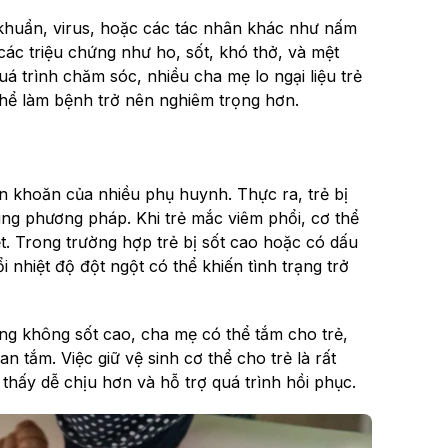
i khuẩn, virus, hoặc các tác nhân khác như nấm
các triệu chứng như ho, sốt, khó thở, và mệt
á trình chăm sóc, nhiều cha mẹ lo ngại liệu trẻ
 thể làm bệnh trở nên nghiêm trọng hơn.
ăn khoăn của nhiều phụ huynh. Thực ra, trẻ bị
ng phương pháp. Khi trẻ mắc viêm phổi, cơ thể
. Trong trường hợp trẻ bị sốt cao hoặc có dấu
i nhiệt độ đột ngột có thể khiến tình trạng trở
ng không sốt cao, cha mẹ có thể tắm cho trẻ,
n tắm. Việc giữ vệ sinh cơ thể cho trẻ là rất
thấy dễ chịu hơn và hỗ trợ quá trình hồi phục.