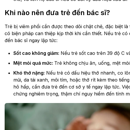
Khi nào nên đưa trẻ đến bác sĩ?
Trẻ bị viêm phổi cần được theo dõi chặt chẽ, đặc biệt 
có biện pháp can thiệp kịp thời khi cần thiết. Nếu trẻ c
đến bác sĩ ngay lập tức:
Sốt cao không giảm:
Nếu trẻ sốt cao trên 39 độ C v
Mệt mỏi quá mức:
Trẻ không chịu ăn, uống, mệt mỏ
Khó thở nặng:
Nếu trẻ có dấu hiệu thở nhanh, co l
mũi, da tái xanh, môi tím, hoặc thở rít kèm theo tiến
hô hấp, cần đưa trẻ đến cơ sở y tế ngay lập tức. Việ
chứng nghiêm trọng, thậm chí nguy hiểm đến tính m