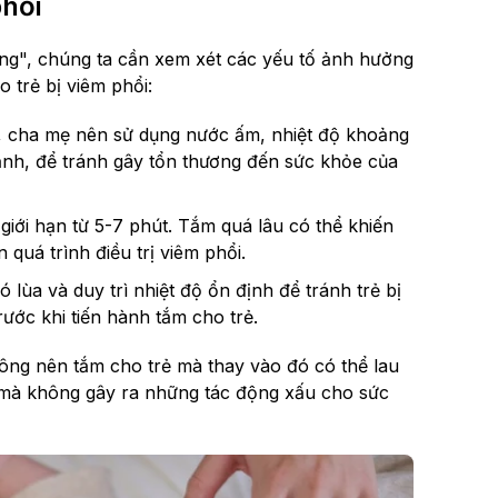
phổi
hông", chúng ta cần xem xét các yếu tố ảnh hưởng
o trẻ bị viêm phổi:
i, cha mẹ nên sử dụng nước ấm, nhiệt độ khoảng
nh, để tránh gây tổn thương đến sức khỏe của
giới hạn từ 5-7 phút. Tắm quá lâu có thể khiến
quá trình điều trị viêm phổi.
ùa và duy trì nhiệt độ ổn định để tránh trẻ bị
ớc khi tiến hành tắm cho trẻ.
ông nên tắm cho trẻ mà thay vào đó có thể lau
 mà không gây ra những tác động xấu cho sức