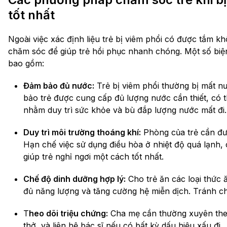
tốt nhất
Ngoài việc xác định liệu trẻ bị viêm phổi có được tắm
chăm sóc để giúp trẻ hồi phục nhanh chóng. Một số biệ
bao gồm:
Đảm bảo đủ nước:
Trẻ bị viêm phổi thường bị mất 
bảo trẻ được cung cấp đủ lượng nước cần thiết, có t
nhằm duy trì sức khỏe và bù đắp lượng nước mất đi.
Duy trì môi trường thoáng khí:
Phòng của trẻ cần đư
Hạn chế việc sử dụng điều hòa ở nhiệt độ quá lạnh, 
giúp trẻ nghỉ ngơi một cách tốt nhất.
Chế độ dinh dưỡng hợp lý:
Cho trẻ ăn các loại thức 
đủ năng lượng và tăng cường hệ miễn dịch. Tránh c
T
heo dõi triệu chứng:
Cha mẹ cần thường xuyên theo 
thở, và liên hệ bác sĩ nếu có bất kỳ dấu hiệu xấu đi.