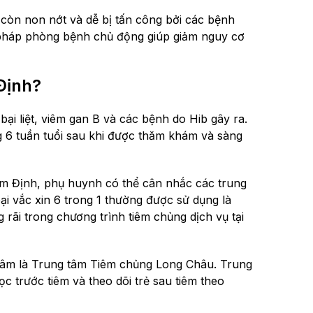
ẻ còn non nớt và dễ bị tấn công bởi các bệnh
 pháp phòng bệnh chủ động giúp giảm nguy cơ
 Định?
ại liệt, viêm gan B và các bệnh do Hib gây ra.
g 6 tuần tuổi sau khi được thăm khám và sàng
 Nam Định, phụ huynh có thể cân nhắc các trung
ại vắc xin 6 trong 1 thường được sử dụng là
rãi trong chương trình tiêm chủng dịch vụ tại
tâm là Trung tâm Tiêm chủng Long Châu. Trung
ọc trước tiêm và theo dõi trẻ sau tiêm theo