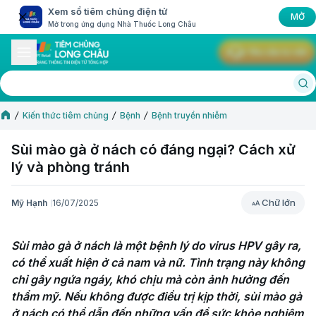
Xem sổ tiêm chủng điện tử
MỞ
Mở trong ứng dụng Nhà Thuốc Long Châu
Yêu cầu tư vấn
Kiến thức tiêm chủng
Bệnh
Bệnh truyền nhiễm
Sùi mào gà ở nách có đáng ngại? Cách xử
lý và phòng tránh
Chữ lớn
Mỹ Hạnh
16/07/2025
Chữ lớn
Sùi mào gà ở nách là một bệnh lý do virus HPV gây ra, 
có thể xuất hiện ở cả nam và nữ. Tình trạng này không 
chỉ gây ngứa ngáy, khó chịu mà còn ảnh hưởng đến 
thẩm mỹ. Nếu không được điều trị kịp thời, sùi mào gà 
ở nách có thể dẫn đến những vấn đề sức khỏe nghiêm 