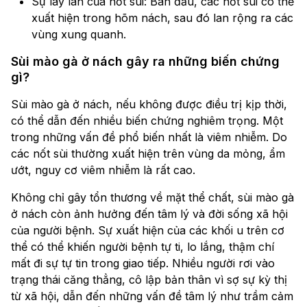
Sự lây lan của nốt sùi: Ban đầu, các nốt sùi có thể
xuất hiện trong hõm nách, sau đó lan rộng ra các
vùng xung quanh.
Sùi mào gà ở nách gây ra những biến chứng
gì?
Sùi mào gà ở nách, nếu không được điều trị kịp thời,
có thể dẫn đến nhiều biến chứng nghiêm trọng. Một
trong những vấn đề phổ biến nhất là viêm nhiễm. Do
các nốt sùi thường xuất hiện trên vùng da mỏng, ẩm
ướt, nguy cơ viêm nhiễm là rất cao.
Không chỉ gây tổn thương về mặt thể chất, sùi mào gà
ở nách còn ảnh hưởng đến tâm lý và đời sống xã hội
của người bệnh. Sự xuất hiện của các khối u trên cơ
thể có thể khiến người bệnh tự ti, lo lắng, thậm chí
mất đi sự tự tin trong giao tiếp. Nhiều người rơi vào
trạng thái căng thẳng, cô lập bản thân vì sợ sự kỳ thị
từ xã hội, dẫn đến những vấn đề tâm lý như trầm cảm