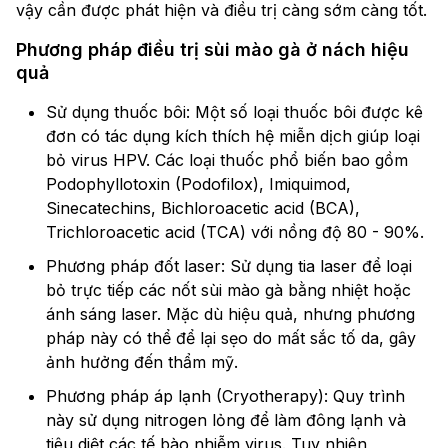
vậy cần được phát hiện và điều trị càng sớm càng tốt.
Phương pháp điều trị sùi mào gà ở nách hiệu
quả
Sử dụng thuốc bôi: Một số loại thuốc bôi được kê
đơn có tác dụng kích thích hệ miễn dịch giúp loại
bỏ virus HPV. Các loại thuốc phổ biến bao gồm
Podophyllotoxin (Podofilox), Imiquimod,
Sinecatechins, Bichloroacetic acid (BCA),
Trichloroacetic acid (TCA) với nồng độ 80 - 90%.
Phương pháp đốt laser: Sử dụng tia laser để loại
bỏ trực tiếp các nốt sùi mào gà bằng nhiệt hoặc
ánh sáng laser. Mặc dù hiệu quả, nhưng phương
pháp này có thể để lại sẹo do mất sắc tố da, gây
ảnh hưởng đến thẩm mỹ.
Phương pháp áp lạnh (Cryotherapy): Quy trình
này sử dụng nitrogen lỏng để làm đông lạnh và
tiêu diệt các tế bào nhiễm virus. Tuy nhiên,