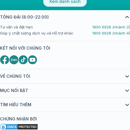
Xem danh sách
TỔNG ĐÀI (8:00-22:00)
Tư vấn và đặt hẹn
1800 6928 (nhánh 2)
Góp ý chất lượng dịch vụ và Hỗ trợ khác
1800 6928 (nhánh 4)
KẾT NỐI VỚI CHÚNG TÔI
VỀ CHÚNG TÔI
Giới thiệu Tiêm Chủng FPT Long Châu
MỤC NỔI BẬT
Quy chế hoạt động website/ứng dụng thương mại điện tử
Danh mục vắc xin
TÌM HIỂU THÊM
bán hàng
Kiến thức tiêm chủng
Chính sách nội dung
Khuyến mãi
CHỨNG NHẬN BỞI
Đội ngũ bác sĩ, chuyên gia
Chính sách bảo mật
Tôi nên tiêm gì?