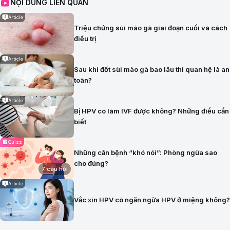
NỘI DUNG LIÊN QUAN
Article
Triệu chứng sùi mào gà giai đoạn cuối và cách
điều trị
Article
Sau khi đốt sùi mào gà bao lâu thì quan hệ là an
toàn?
Article
Bị HPV có làm IVF được không? Những điều cần
biết
Quizz
Những căn bệnh “khó nói”: Phòng ngừa sao
cho đúng?
7 câu hỏi
Article
Vắc xin HPV có ngăn ngừa HPV ở miệng không?