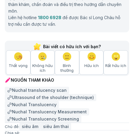
thăm khám, chẩn đoán và điều trị theo hướng dẫn chuyên
môn.
Liên hệ hotline
1800 6928
để được Bác sĩ Long Châu hỗ
trợ nếu cần được tư vấn.
Bài viết có hữu ích với bạn?
Thất vọng
Không hữu
Bình
Hữu ích
Rất hữu ích
ích
thường
NGUỒN THAM KHẢO
Nuchal translucency scan
Ultrasound of the shoulder (technique)
Nuchal Translucency
Nuchal Translucency Measurement
Nuchal Translucency Screening
siêu âm
siêu âm thai
Chủ đề:
Chia sẻ: