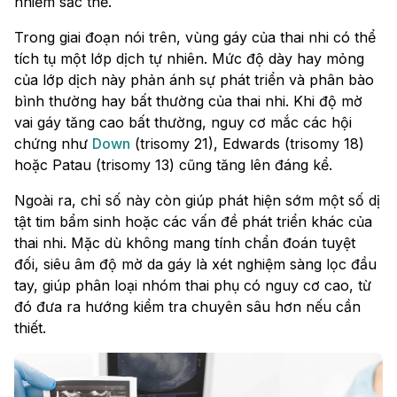
nhiễm sắc thể.
Trong giai đoạn nói trên, vùng gáy của thai nhi có thể
tích tụ một lớp dịch tự nhiên. Mức độ dày hay mỏng
của lớp dịch này phản ánh sự phát triển và phân bào
bình thường hay bất thường của thai nhi. Khi độ mờ
vai gáy tăng cao bất thường, nguy cơ mắc các hội
chứng như
Down
(trisomy 21), Edwards (trisomy 18)
hoặc Patau (trisomy 13) cũng tăng lên đáng kể.
Ngoài ra, chỉ số này còn giúp phát hiện sớm một số dị
tật tim bẩm sinh hoặc các vấn đề phát triển khác của
thai nhi. Mặc dù không mang tính chẩn đoán tuyệt
đối, siêu âm độ mờ da gáy là xét nghiệm sàng lọc đầu
tay, giúp phân loại nhóm thai phụ có nguy cơ cao, từ
đó đưa ra hướng kiểm tra chuyên sâu hơn nếu cần
thiết.