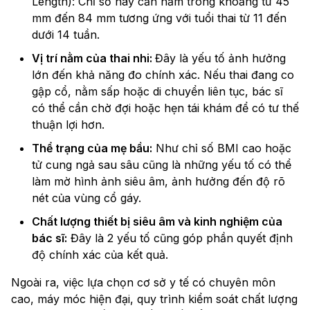
Length): Chỉ số này cần nằm trong khoảng từ 45
mm đến 84 mm tương ứng với tuổi thai từ 11 đến
dưới 14 tuần.
Vị trí nằm của thai nhi:
Đây là yếu tố ảnh hưởng
lớn đến khả năng đo chính xác. Nếu thai đang co
gập cổ, nằm sấp hoặc di chuyển liên tục, bác sĩ
có thể cần chờ đợi hoặc hẹn tái khám để có tư thế
thuận lợi hơn.
Thể trạng của mẹ bầu:
Như chỉ số BMI cao hoặc
tử cung ngả sau sâu cũng là những yếu tố có thể
làm mờ hình ảnh siêu âm, ảnh hưởng đến độ rõ
nét của vùng cổ gáy.
Chất lượng thiết bị siêu âm và kinh nghiệm của
bác sĩ:
Đây là 2 yếu tố cũng góp phần quyết định
độ chính xác của kết quả.
Ngoài ra, việc lựa chọn cơ sở y tế có chuyên môn
cao, máy móc hiện đại, quy trình kiểm soát chất lượng