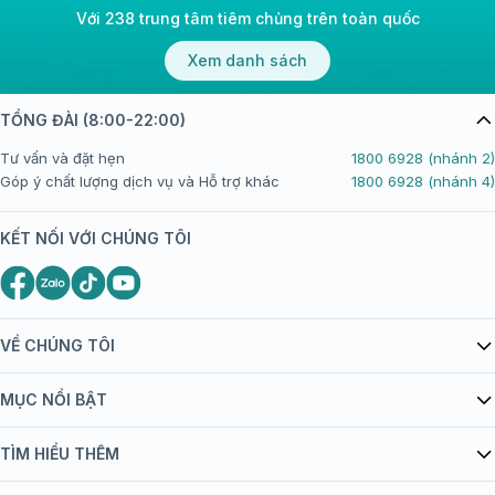
Với 238 trung tâm tiêm chủng trên toàn quốc
Xem danh sách
TỔNG ĐÀI (8:00-22:00)
Tư vấn và đặt hẹn
1800 6928 (nhánh 2)
Góp ý chất lượng dịch vụ và Hỗ trợ khác
1800 6928 (nhánh 4)
KẾT NỐI VỚI CHÚNG TÔI
VỀ CHÚNG TÔI
Giới thiệu Tiêm Chủng FPT Long Châu
MỤC NỔI BẬT
Quy chế hoạt động website/ứng dụng thương mại điện tử
Danh mục vắc xin
TÌM HIỂU THÊM
bán hàng
Kiến thức tiêm chủng