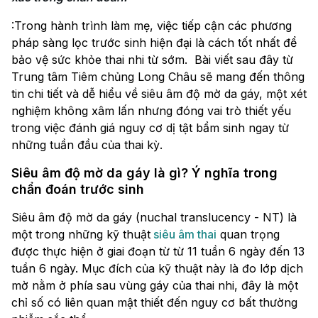
:Trong hành trình làm mẹ, việc tiếp cận các phương
pháp sàng lọc trước sinh hiện đại là cách tốt nhất để
bảo vệ sức khỏe thai nhi từ sớm. Bài viết sau đây từ
Trung tâm Tiêm chủng Long Châu sẽ mang đến thông
tin chi tiết và dễ hiểu về siêu âm độ mờ da gáy, một xét
nghiệm không xâm lấn nhưng đóng vai trò thiết yếu
trong việc đánh giá nguy cơ dị tật bẩm sinh ngay từ
những tuần đầu của thai kỳ.
Siêu âm độ mờ da gáy là gì? Ý nghĩa trong
chẩn đoán trước sinh
Siêu âm độ mờ da gáy (nuchal translucency - NT) là
một trong những kỹ thuật
siêu âm thai
quan trọng
được thực hiện ở giai đoạn từ từ 11 tuần 6 ngày đến 13
tuần 6 ngày. Mục đích của kỹ thuật này là đo lớp dịch
mờ nằm ở phía sau vùng gáy của thai nhi, đây là một
chỉ số có liên quan mật thiết đến nguy cơ bất thường