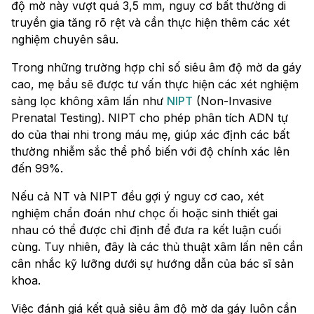
độ mờ này vượt quá 3,5 mm, nguy cơ bất thường di
truyền gia tăng rõ rệt và cần thực hiện thêm các xét
nghiệm chuyên sâu.
Trong những trường hợp chỉ số siêu âm độ mờ da gáy
cao, mẹ bầu sẽ được tư vấn thực hiện các xét nghiệm
sàng lọc không xâm lấn như
NIPT
(Non-Invasive
Prenatal Testing). NIPT cho phép phân tích ADN tự
do của thai nhi trong máu mẹ, giúp xác định các bất
thường nhiễm sắc thể phổ biến với độ chính xác lên
đến 99%.
Nếu cả NT và NIPT đều gợi ý nguy cơ cao, xét
nghiệm chẩn đoán như chọc ối hoặc sinh thiết gai
nhau có thể được chỉ định để đưa ra kết luận cuối
cùng. Tuy nhiên, đây là các thủ thuật xâm lấn nên cần
cân nhắc kỹ lưỡng dưới sự hướng dẫn của bác sĩ sản
khoa.
Việc đánh giá kết quả siêu âm độ mờ da gáy luôn cần