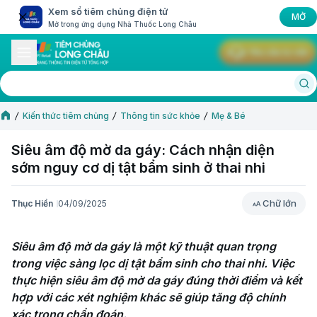
Xem sổ tiêm chủng điện tử
MỞ
Mở trong ứng dụng Nhà Thuốc Long Châu
Yêu cầu tư vấn
Kiến thức tiêm chủng
Thông tin sức khỏe
Mẹ & Bé
Siêu âm độ mờ da gáy: Cách nhận diện
sớm nguy cơ dị tật bẩm sinh ở thai nhi
Chữ lớn
Thục Hiền
04/09/2025
Chữ lớn
Siêu âm độ mờ da gáy là một kỹ thuật quan trọng 
trong việc sàng lọc dị tật bẩm sinh cho thai nhi. Việc 
thực hiện siêu âm độ mờ da gáy đúng thời điểm và kết 
hợp với các xét nghiệm khác sẽ giúp tăng độ chính 
xác trong chẩn đoán. 