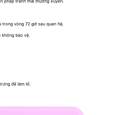
n pháp tránh thai thường xuyên.
uả trong vòng 72 giờ sau quan hệ.
ệ không bảo vệ.
rứng đã làm tổ.