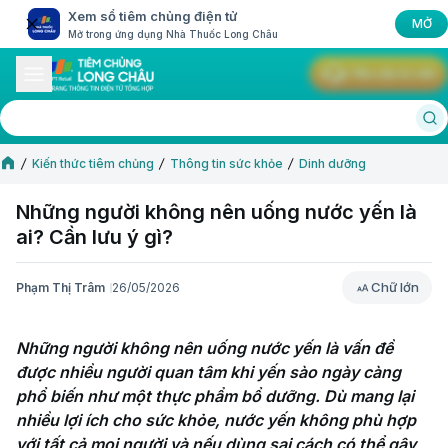
Xem sổ tiêm chủng điện tử
MỞ
Mở trong ứng dụng Nhà Thuốc Long Châu
Yêu cầu tư vấn
Kiến thức tiêm chủng
Thông tin sức khỏe
Dinh dưỡng
Những người không nên uống nước yến là
ai? Cần lưu ý gì?
Chữ lớn
Phạm Thị Trâm
26/05/2026
Chữ lớn
Những người không nên uống nước yến là vấn đề 
được nhiều người quan tâm khi yến sào ngày càng 
phổ biến như một thực phẩm bổ dưỡng. Dù mang lại 
nhiều lợi ích cho sức khỏe, nước yến không phù hợp 
với tất cả mọi người và nếu dùng sai cách có thể gây 