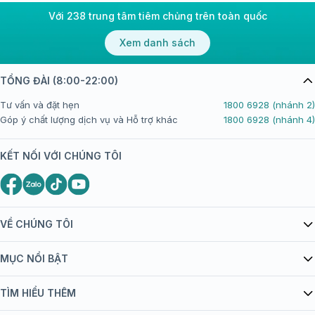
Với 238 trung tâm tiêm chủng trên toàn quốc
Xem danh sách
TỔNG ĐÀI (8:00-22:00)
Tư vấn và đặt hẹn
1800 6928 (nhánh 2)
Góp ý chất lượng dịch vụ và Hỗ trợ khác
1800 6928 (nhánh 4)
KẾT NỐI VỚI CHÚNG TÔI
VỀ CHÚNG TÔI
Giới thiệu Tiêm Chủng FPT Long Châu
MỤC NỔI BẬT
Quy chế hoạt động website/ứng dụng thương mại điện tử
Danh mục vắc xin
TÌM HIỂU THÊM
bán hàng