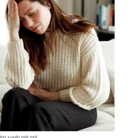
ờng xuyên mệt mỏi