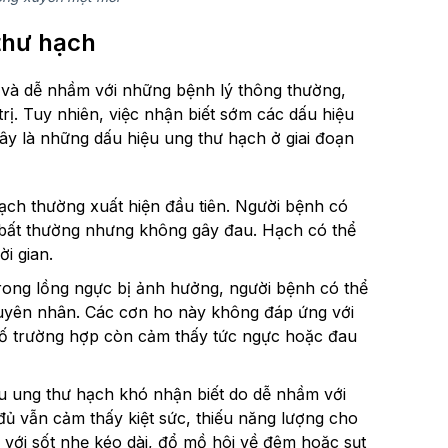
thư hạch
và dễ nhầm với những bệnh lý thông thường,
rị. Tuy nhiên, việc nhận biết sớm các dấu hiệu
đây là những dấu hiệu ung thư hạch ở giai đoạn
ạch thường xuất hiện đầu tiên. Người bệnh có
 bất thường nhưng không gây đau. Hạch có thể
i gian.
rong lồng ngực bị ảnh hưởng, người bệnh có thể
guyên nhân. Các cơn ho này không đáp ứng với
số trường hợp còn cảm thấy tức ngực hoặc đau
ệu ung thư hạch khó nhận biết do dễ nhầm với
đủ vẫn cảm thấy kiệt sức, thiếu năng lượng cho
 với sốt nhẹ kéo dài, đổ mồ hôi về đêm hoặc sụt