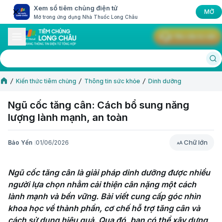
Xem sổ tiêm chủng điện tử
MỞ
Mở trong ứng dụng Nhà Thuốc Long Châu
Yêu cầu tư vấn
Kiến thức tiêm chủng
Thông tin sức khỏe
Dinh dưỡng
Ngũ cốc tăng cân: Cách bổ sung năng
lượng lành mạnh, an toàn
Chữ lớn
Bảo Yến
01/06/2026
Chữ lớn
Ngũ cốc tăng cân là giải pháp dinh dưỡng được nhiều 
người lựa chọn nhằm cải thiện cân nặng một cách 
lành mạnh và bền vững. Bài viết cung cấp góc nhìn 
khoa học về thành phần, cơ chế hỗ trợ tăng cân và 
cách sử dụng hiệu quả. Qua đó, bạn có thể xây dựng 