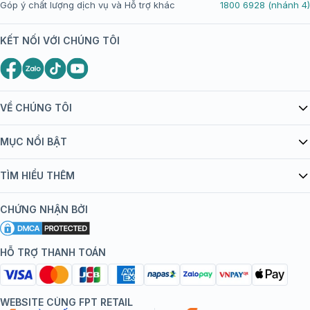
Góp ý chất lượng dịch vụ và Hỗ trợ khác
1800 6928 (nhánh 4)
KẾT NỐI VỚI CHÚNG TÔI
VỀ CHÚNG TÔI
Giới thiệu Tiêm Chủng FPT Long Châu
MỤC NỔI BẬT
Quy chế hoạt động website/ứng dụng thương mại điện tử
Danh mục vắc xin
TÌM HIỂU THÊM
bán hàng
Kiến thức tiêm chủng
Chính sách nội dung
Khuyến mãi
CHỨNG NHẬN BỞI
Đội ngũ bác sĩ, chuyên gia
Chính sách bảo mật
Tôi nên tiêm gì?
Hệ thống trung tâm tiêm chủng
HỖ TRỢ THANH TOÁN
Chính sách bảo mật dữ liệu cá nhân
Tiêm chủng đi nước ngoài
Chính sách thanh toán
WEBSITE CÙNG FPT RETAIL