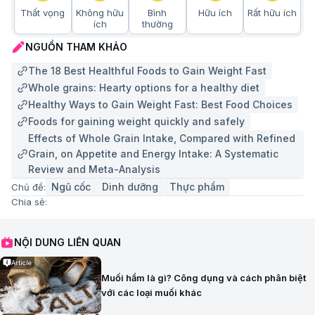
Thất vọng
Không hữu
Bình
Hữu ích
Rất hữu ích
ích
thường
NGUỒN THAM KHẢO
The 18 Best Healthful Foods to Gain Weight Fast
Whole grains: Hearty options for a healthy diet
Healthy Ways to Gain Weight Fast: Best Food Choices
Foods for gaining weight quickly and safely
Effects of Whole Grain Intake, Compared with Refined
Grain, on Appetite and Energy Intake: A Systematic
Review and Meta-Analysis
Ngũ cốc
Dinh dưỡng
Thực phẩm
Chủ đề:
Chia sẻ:
NỘI DUNG LIÊN QUAN
Article
Muối hầm là gì? Công dụng và cách phân biệt
với các loại muối khác