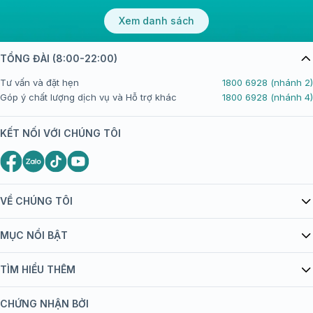
Xem danh sách
TỔNG ĐÀI (8:00-22:00)
Tư vấn và đặt hẹn
1800 6928 (nhánh 2)
Góp ý chất lượng dịch vụ và Hỗ trợ khác
1800 6928 (nhánh 4)
KẾT NỐI VỚI CHÚNG TÔI
VỀ CHÚNG TÔI
Giới thiệu Tiêm Chủng FPT Long Châu
MỤC NỔI BẬT
Quy chế hoạt động website/ứng dụng thương mại điện tử
Danh mục vắc xin
TÌM HIỂU THÊM
bán hàng
Kiến thức tiêm chủng
Chính sách nội dung
Khuyến mãi
CHỨNG NHẬN BỞI