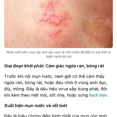
Nhận biết sớm mụn rộp sinh dục nam là chìa khóa để điều trị kịp thời và
ngăn ngừa lây lan
Giai đoạn khởi phát: Cảm giác ngứa ran, bỏng rát
Trước khi nổi mụn nước, nam giới có thể cảm thấy
ngứa ran, bỏng rát, hoặc đau nhói ở vùng sinh dục,
đùi, mông. Đây là dấu hiệu virus sắp bùng phát, đôi
khi kèm theo mệt mỏi, sốt nhẹ, hoặc sưng
hạch bẹn
.
Xuất hiện mụn nước và vết loét
Đây là triệu chứng điển hình nhất của mụn rộp sinh