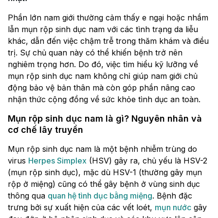
Phần lớn nam giới thường cảm thấy e ngại hoặc nhầm
lẫn mụn rộp sinh dục nam với các tình trạng da liễu
khác, dẫn đến việc chậm trễ trong thăm khám và điều
trị. Sự chủ quan này có thể khiến bệnh trở nên
nghiêm trọng hơn. Do đó, việc tìm hiểu kỹ lưỡng về
mụn rộp sinh dục nam không chỉ giúp nam giới chủ
động bảo vệ bản thân mà còn góp phần nâng cao
nhận thức cộng đồng về sức khỏe tình dục an toàn.
Mụn rộp sinh dục nam là gì? Nguyên nhân và
cơ chế lây truyền
Mụn rộp sinh dục nam là một bệnh nhiễm trùng do
virus
Herpes Simplex
(HSV) gây ra, chủ yếu là HSV-2
(mụn rộp sinh dục), mặc dù HSV-1 (thường gây mụn
rộp ở miệng) cũng có thể gây bệnh ở vùng sinh dục
thông qua
quan hệ tình dục bằng miệng
. Bệnh đặc
trưng bởi sự xuất hiện của các vết loét,
mụn nước
gây