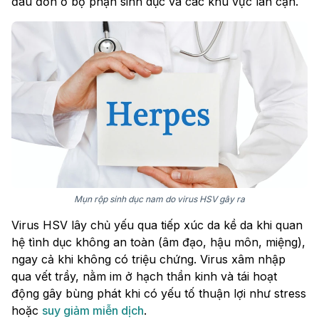
đau đớn ở bộ phận sinh dục và các khu vực lân cận.
Mụn rộp sinh dục nam do virus HSV gây ra
Virus HSV lây chủ yếu qua tiếp xúc da kề da khi quan
hệ tình dục không an toàn (âm đạo, hậu môn, miệng),
ngay cả khi không có triệu chứng. Virus xâm nhập
qua vết trầy, nằm im ở hạch thần kinh và tái hoạt
động gây bùng phát khi có yếu tố thuận lợi như stress
hoặc
suy giảm miễn dịch
.