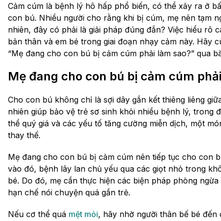
Cảm cúm là bệnh lý hô hấp phổ biến, có thể xảy ra ở bất
con bú. Nhiều người cho rằng khi bị cúm, mẹ nên tạm n
nhiên, đây có phải là giải pháp đúng đắn? Việc hiểu rõ 
bản thân và em bé trong giai đoạn nhạy cảm này. Hãy 
“Mẹ đang cho con bú bị cảm cúm phải làm sao?” qua bài 
Mẹ đang cho con bú bị cảm cúm phải
Cho con bú không chỉ là sợi dây gắn kết thiêng liêng giữ
nhiên giúp bảo vệ trẻ sơ sinh khỏi nhiều bệnh lý, tron
thể quý giá và các yếu tố tăng cường miễn dịch, một m
thay thế.
Mẹ đang cho con bú bị cảm cúm nên tiếp tục cho con b
vào đó, bệnh lây lan chủ yếu qua các giọt nhỏ trong kh
bé. Do đó, mẹ cần thực hiện các biện pháp phòng ngừa
hạn chế nói chuyện quá gần trẻ.
Nếu cơ thể quá
mệt mỏi
, hãy nhờ người thân bế bé đến