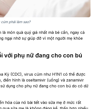
 cúm phải làm sao?
 là món quà quý giá nhất mà bé cần, ngay cả
ng ngại nhờ sự giúp đỡ vì một người mẹ khỏe
i với phụ nữ đang cho con bú
a Kỳ (CDC), virus cúm như H1N1 có thể được
 điển hình là oseltamivir (uống) và zanamivir
iên sử dụng cho phụ nữ đang cho con bú do có dữ
ển hóa của nó bài tiết vào sữa mẹ ở mức rất
ng qua sữa mẹ là không đáng kể, thấp hơn nhiều