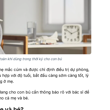
toàn khi dùng trong thời kỳ cho con bú
 mẹ mắc cúm và được chỉ định điều trị dự phòng,
 hợp với độ tuổi, bắt đầu càng sớm càng tốt, lý
ng ở mẹ.
 đang cho con bú cần thông báo rõ với bác sĩ để
ho cả mẹ và bé.
ẹ và bé?