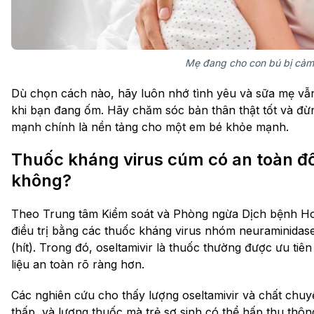
Mẹ đang cho con bú bị cảm
Dù chọn cách nào, hãy luôn nhớ tình yêu và sữa mẹ vẫn
khi bạn đang ốm. Hãy chăm sóc bản thân thật tốt và đừ
mạnh chính là nền tảng cho một em bé khỏe mạnh.
Thuốc kháng virus cúm có an toàn đố
không?
Theo Trung tâm Kiểm soát và Phòng ngừa Dịch bệnh Ho
điều trị bằng các thuốc kháng virus nhóm neuraminidase,
(hít). Trong đó, oseltamivir là thuốc thường được ưu t
liệu an toàn rõ ràng hơn.
Các nghiên cứu cho thấy lượng oseltamivir và chất chuy
thấp, và lượng thuốc mà trẻ sơ sinh có thể hấp thu thô