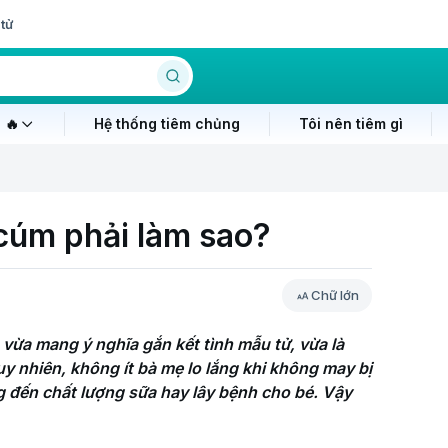
tử
 🔥
Hệ thống tiêm chủng
Tôi nên tiêm gì
cúm phải làm sao?
Chữ lớn
vừa mang ý nghĩa gắn kết tình mẫu tử, vừa là 
y nhiên, không ít bà mẹ lo lắng khi không may bị 
 đến chất lượng sữa hay lây bệnh cho bé. Vậy 