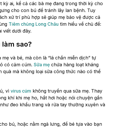
 kỳ ai, kể cả các bà mẹ đang trong thời kỳ cho
gưng cho con bú để tránh lây lan bệnh. Tuy
cách xử trí phù hợp sẽ giúp mẹ bảo vệ được cả
cùng
Tiêm chủng Long Châu
tìm hiểu về chủ đề:
viết dưới đây.
 làm sao?
a mẹ và bé, mà còn là “lá chắn miễn dịch” tự
g đó có cảm cúm.
Sữa mẹ
chứa hàng loạt kháng
ón quà mà không loại sữa công thức nào có thể
ú, vì
virus cúm
không truyền qua sữa mẹ. Thay
ông khí khi mẹ ho, hắt hơi hoặc nói chuyện gần
 như đeo khẩu trang và rửa tay thường xuyên và
 cho bú, hoặc nằm ngả lưng, để bé tựa vào bạn