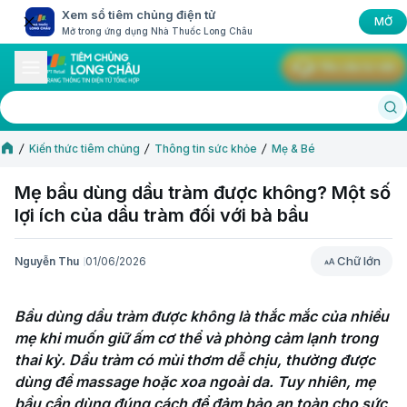
Xem sổ tiêm chủng điện tử
MỞ
Mở trong ứng dụng Nhà Thuốc Long Châu
Yêu cầu tư vấn
Kiến thức tiêm chủng
Thông tin sức khỏe
Mẹ & Bé
Mẹ bầu dùng dầu tràm được không? Một số
lợi ích của dầu tràm đối với bà bầu
Chữ lớn
Nguyễn Thu
01/06/2026
Chữ lớn
Bầu dùng dầu tràm được không là thắc mắc của nhiều 
mẹ khi muốn giữ ấm cơ thể và phòng cảm lạnh trong 
thai kỳ. Dầu tràm có mùi thơm dễ chịu, thường được 
dùng để massage hoặc xoa ngoài da. Tuy nhiên, mẹ 
bầu cần dùng đúng cách để đảm bảo an toàn cho sức 