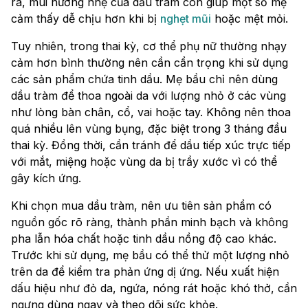
ra, mùi hương nhẹ của dầu tràm còn giúp một số mẹ
cảm thấy dễ chịu hơn khi bị
nghẹt mũi
hoặc mệt mỏi.
Tuy nhiên, trong thai kỳ, cơ thể phụ nữ thường nhạy
cảm hơn bình thường nên cần cẩn trọng khi sử dụng
các sản phẩm chứa tinh dầu. Mẹ bầu chỉ nên dùng
dầu tràm để thoa ngoài da với lượng nhỏ ở các vùng
như lòng bàn chân, cổ, vai hoặc tay. Không nên thoa
quá nhiều lên vùng bụng, đặc biệt trong 3 tháng đầu
thai kỳ. Đồng thời, cần tránh để dầu tiếp xúc trực tiếp
với mắt, miệng hoặc vùng da bị trầy xước vì có thể
gây kích ứng.
Khi chọn mua dầu tràm, nên ưu tiên sản phẩm có
nguồn gốc rõ ràng, thành phần minh bạch và không
pha lẫn hóa chất hoặc tinh dầu nồng độ cao khác.
Trước khi sử dụng, mẹ bầu có thể thử một lượng nhỏ
trên da để kiểm tra phản ứng dị ứng. Nếu xuất hiện
dấu hiệu như đỏ da, ngứa, nóng rát hoặc khó thở, cần
ngưng dùng ngay và theo dõi sức khỏe.