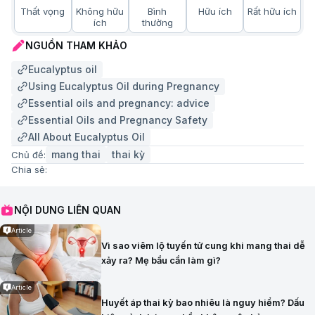
Thất vọng
Không hữu
Bình
Hữu ích
Rất hữu ích
ích
thường
NGUỒN THAM KHẢO
Eucalyptus oil
Using Eucalyptus Oil during Pregnancy
Essential oils and pregnancy: advice
Essential Oils and Pregnancy Safety
All About Eucalyptus Oil
mang thai
thai kỳ
Chủ đề:
Chia sẻ:
NỘI DUNG LIÊN QUAN
Article
Vì sao viêm lộ tuyến tử cung khi mang thai dễ
xảy ra? Mẹ bầu cần làm gì?
Article
Huyết áp thai kỳ bao nhiêu là nguy hiểm? Dấu