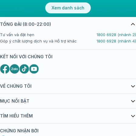
Xem danh sách
TỔNG ĐÀI (8:00-22:00)
Tư vấn và đặt hẹn
1800 6928 (nhánh 2)
Góp ý chất lượng dịch vụ và Hỗ trợ khác
1800 6928 (nhánh 4)
KẾT NỐI VỚI CHÚNG TÔI
VỀ CHÚNG TÔI
Giới thiệu Tiêm Chủng FPT Long Châu
MỤC NỔI BẬT
Quy chế hoạt động website/ứng dụng thương mại điện tử
Danh mục vắc xin
TÌM HIỂU THÊM
bán hàng
Kiến thức tiêm chủng
Chính sách nội dung
Khuyến mãi
CHỨNG NHẬN BỞI