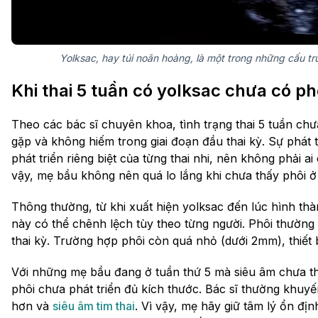
Yolksac, hay túi noãn hoàng, là một trong những cấu trúc
Khi thai 5 tuần có yolksac chưa có p
Theo các bác sĩ chuyên khoa, tình trạng thai 5 tuần chư
gặp và không hiếm trong giai đoạn đầu thai kỳ. Sự phát 
phát triển riêng biệt của từng thai nhi, nên không phải 
vậy, mẹ bầu không nên quá lo lắng khi chưa thấy phôi ở 
Thông thường, từ khi xuất hiện yolksac đến lúc hình thàn
này có thể chênh lệch tùy theo từng người. Phôi thường 
thai kỳ. Trường hợp phôi còn quá nhỏ (dưới 2mm), thiết 
Với những mẹ bầu đang ở tuần thứ 5 mà siêu âm chưa th
phôi chưa phát triển đủ kích thước. Bác sĩ thường khuyế
hơn và
siêu âm tim thai
. Vì vậy, mẹ hãy giữ tâm lý ổn địn