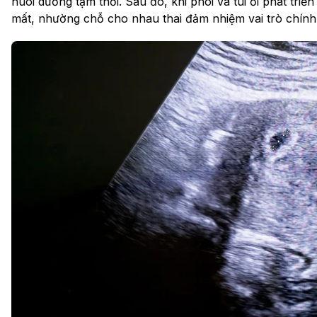
nuôi dưỡng tạm thời. Sau đó, khi phôi và túi ối phát triể
mất, nhường chỗ cho nhau thai đảm nhiệm vai trò chính