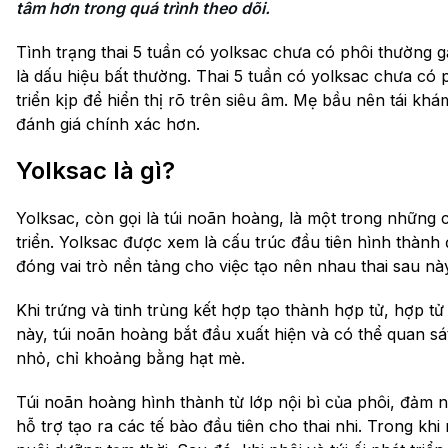
tâm hơn trong quá trình theo dõi.
Tình trạng thai 5 tuần có yolksac chưa có phôi thường g
là dấu hiệu bất thường. Thai 5 tuần có yolksac chưa có 
triển kịp để hiển thị rõ trên siêu âm. Mẹ bầu nên tái kh
đánh giá chính xác hơn.
Yolksac là gì?
Yolksac, còn gọi là túi noãn hoàng, là một trong những c
triển. Yolksac được xem là cấu trúc đầu tiên hình thành đ
đóng vai trò nền tảng cho việc tạo nên nhau thai sau nà
Khi trứng và tinh trùng kết hợp tạo thành hợp tử, hợp t
này, túi noãn hoàng bắt đầu xuất hiện và có thể quan s
nhỏ, chỉ khoảng bằng hạt mè.
Túi noãn hoàng hình thành từ lớp nội bì của phôi, đảm
hỗ trợ tạo ra các tế bào đầu tiên cho thai nhi. Trong khi 