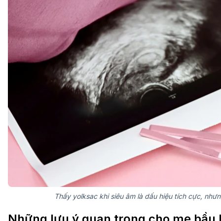
Thấy yolksac khi siêu âm là dấu hiệu tích cực, như
Những lưu ý quan trọng cho mẹ bầu k