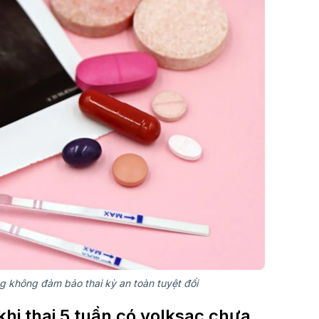
ng không đảm bảo thai kỳ an toàn tuyệt đối
hi thai 5 tuần có yolksac chưa