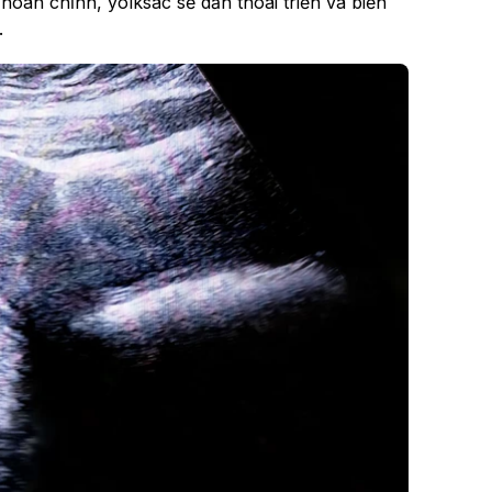
n hoàn chỉnh, yolksac sẽ dần thoái triển và biến
.