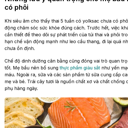
có phôi
Khi siêu âm cho thấy thai 5 tuần có yolksac chưa có ph
động chăm sóc sức khỏe đúng cách. Trước hết, việc khám 
cần thiết để theo dõi sự phát triển của túi thai và phôi 
hạn chế vận động mạnh như leo cầu thang, đi lại quá nh
chưa ổn định.
Chế độ dinh dưỡng cân bằng cũng đóng vai trò quan trọng
tốt. Mẹ bầu nên bổ sung
thực phẩm giàu sắt
như yến mạch
máu. Ngoài ra, sữa và các sản phẩm từ sữa cung cấp canxi
mẹ và bé. Trái cây tươi là nguồn chất xơ và chất chống
phụ hàng ngày.