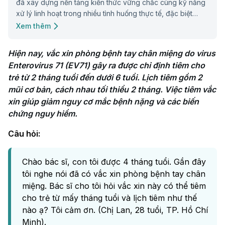
đã xây dựng nền tảng kiến thức vững chắc cùng kỹ năng
xử lý linh hoạt trong nhiều tình huống thực tế, đặc biệt
trong khám và điều trị các bệnh lý nội khoa và xử trí cấp
Xem thêm
cứu. Bác sĩ luôn nỗ lực mang đến những giải pháp chăm
sóc sức khỏe chủ động, góp phần nâng cao chất lượng
Hiện nay, vắc xin phòng bệnh tay chân miệng do virus 
cuộc sống cộng đồng.
Enterovirus 71 (EV71) gây ra được chỉ định tiêm cho 
trẻ từ 2 tháng tuồi đến dưới 6 tuổi. Lịch tiêm gồm 2 
mũi cơ bản, cách nhau tối thiểu 2 tháng. Việc tiêm vắc 
xin giúp giảm nguy cơ mắc bệnh nặng và các biến 
chứng nguy hiểm.
Câu hỏi:
Chào bác sĩ, con tôi được 4 tháng tuổi. Gần đây
tôi nghe nói đã có vắc xin phòng bệnh tay chân
miệng. Bác sĩ cho tôi hỏi vắc xin này có thể tiêm
cho trẻ từ mấy tháng tuổi và lịch tiêm như thế
nào ạ? Tôi cảm ơn. (Chị Lan, 28 tuổi, TP. Hồ Chí
Minh).