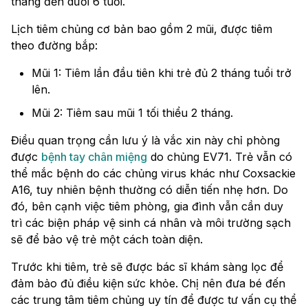
tháng đến dưới 6 tuổi.
Lịch tiêm chủng cơ bản bao gồm 2 mũi, được tiêm
theo đường bắp:
Mũi 1: Tiêm lần đầu tiên khi trẻ đủ 2 tháng tuổi trở
lên.
Mũi 2: Tiêm sau mũi 1 tối thiểu 2 tháng.
Điều quan trọng cần lưu ý là vắc xin này chỉ phòng
được
bệnh tay chân miệng
do chủng EV71. Trẻ vẫn có
thể mắc bệnh do các chủng virus khác như Coxsackie
A16, tuy nhiên bệnh thường có diễn tiến nhẹ hơn. Do
đó, bên cạnh việc tiêm phòng, gia đình vẫn cần duy
trì các biện pháp vệ sinh cá nhân và môi trường sạch
sẽ để bảo vệ trẻ một cách toàn diện.
Trước khi tiêm, trẻ sẽ được bác sĩ khám sàng lọc để
đảm bảo đủ điều kiện sức khỏe. Chị nên đưa bé đến
các trung tâm tiêm chủng uy tín để được tư vấn cụ thể