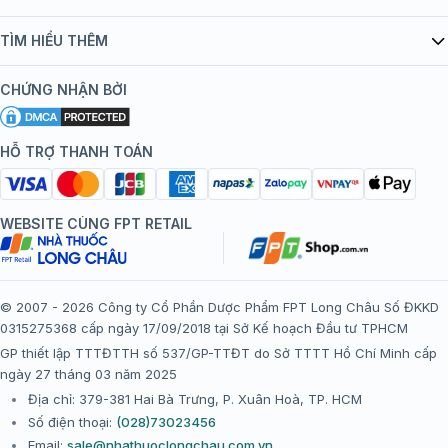
Quy chế hoạt động website/ứng dụng thương mại điện tử
Danh mục vắc xin
TÌM HIỂU THÊM
bán hàng
Kiến thức tiêm chủng
Chính sách nội dung
Khuyến mãi
CHỨNG NHẬN BỞI
Đội ngũ bác sĩ, chuyên gia
Chính sách bảo mật
Tôi nên tiêm gì?
Hệ thống trung tâm tiêm chủng
HỖ TRỢ THANH TOÁN
Chính sách bảo mật dữ liệu cá nhân
Tiêm chủng đi nước ngoài
Chính sách thanh toán
WEBSITE CÙNG FPT RETAIL
Chính sách đổi trả gói, mũi tiêm tại trung tâm tiêm chủng
FPT Long Châu
Chính sách “Gia đình là Số 1”
© 2007 - 2026 Công ty Cổ Phần Dược Phẩm FPT Long Châu Số ĐKKD
0315275368 cấp ngày 17/09/2018 tại Sở Kế hoạch Đầu tư TPHCM
Thể lệ chương trình “Tích điểm nhận đặc quyền”
GP thiết lập TTTĐTTH số 537/GP-TTĐT do Sở TTTT Hồ Chí Minh cấp
ngày 27 tháng 03 năm 2025
Địa chỉ: 379-381 Hai Bà Trưng, P. Xuân Hoà, TP. HCM
Số điện thoại:
(028)73023456
Email:
sale@nhathuoclongchau.com.vn