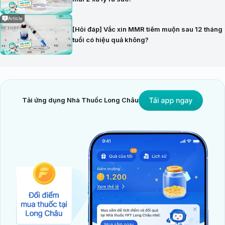
Article
[Hỏi đáp] Vắc xin MMR tiêm muộn sau 12 tháng
tuổi có hiệu quả không?
Tải ứng dụng Nhà Thuốc Long Châu