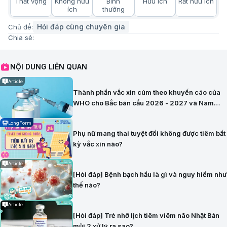
Thất vọng
Không hữu
Bình
Hữu ích
Rất hữu ích
ích
thường
Hỏi đáp cùng chuyên gia
Chủ đề:
Chia sẻ:
NỘI DUNG LIÊN QUAN
Article
Thành phần vắc xin cúm theo khuyến cáo của
WHO cho Bắc bán cầu 2026 - 2027 và Nam
bán cầu 2026
LongForm
Phụ nữ mang thai tuyệt đối không được tiêm bất
kỳ vắc xin nào?
Article
[Hỏi đáp] Bệnh bạch hầu là gì và nguy hiểm như
thế nào?
Article
[Hỏi đáp] Trẻ nhỡ lịch tiêm viêm não Nhật Bản
mũi 2 xử lý ra sao?