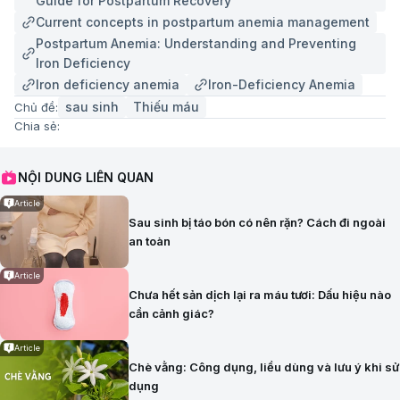
Guide for Postpartum Recovery
Current concepts in postpartum anemia management
Postpartum Anemia: Understanding and Preventing
Iron Deficiency
Iron deficiency anemia
Iron-Deficiency Anemia
sau sinh
Thiếu máu
Chủ đề:
Chia sẻ:
NỘI DUNG LIÊN QUAN
Article
Sau sinh bị táo bón có nên rặn? Cách đi ngoài
an toàn
Article
Chưa hết sản dịch lại ra máu tươi: Dấu hiệu nào
cần cảnh giác?
Article
Chè vằng: Công dụng, liều dùng và lưu ý khi sử
dụng