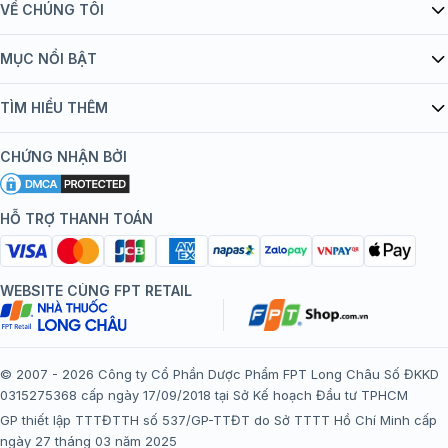
VỀ CHÚNG TÔI
Giới thiệu Tiêm Chủng FPT Long Châu
MỤC NỔI BẬT
Quy chế hoạt động website/ứng dụng thương mại điện tử
Danh mục vắc xin
TÌM HIỂU THÊM
bán hàng
Kiến thức tiêm chủng
Chính sách nội dung
Khuyến mãi
CHỨNG NHẬN BỞI
Đội ngũ bác sĩ, chuyên gia
Chính sách bảo mật
Tôi nên tiêm gì?
Hệ thống trung tâm tiêm chủng
HỖ TRỢ THANH TOÁN
Chính sách bảo mật dữ liệu cá nhân
Tiêm chủng đi nước ngoài
Chính sách thanh toán
WEBSITE CÙNG FPT RETAIL
Chính sách đổi trả gói, mũi tiêm tại trung tâm tiêm chủng
FPT Long Châu
Chính sách “Gia đình là Số 1”
© 2007 - 2026 Công ty Cổ Phần Dược Phẩm FPT Long Châu Số ĐKKD
0315275368 cấp ngày 17/09/2018 tại Sở Kế hoạch Đầu tư TPHCM
Thể lệ chương trình “Tích điểm nhận đặc quyền”
GP thiết lập TTTĐTTH số 537/GP-TTĐT do Sở TTTT Hồ Chí Minh cấp
ngày 27 tháng 03 năm 2025