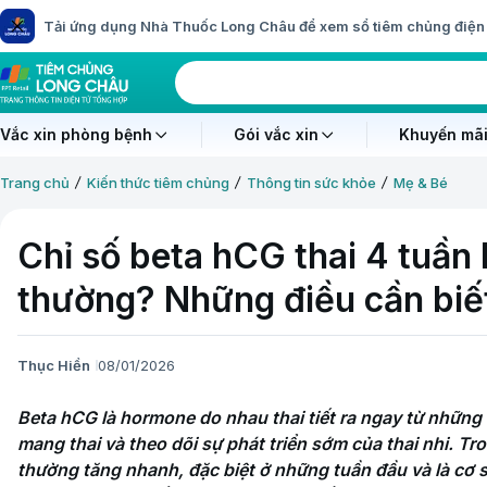
Tải ứng dụng Nhà Thuốc Long Châu để xem sổ tiêm chủng điện 
Vắc xin phòng bệnh
Gói vắc xin
Khuyến mãi
Trang chủ
Kiến thức tiêm chủng
Thông tin sức khỏe
Mẹ & Bé
Chỉ số beta hCG thai 4 tuần 
thường? Những điều cần biết
Thục Hiền
08/01/2026
Beta hCG là hormone do nhau thai tiết ra ngay từ những t
mang thai và theo dõi sự phát triển sớm của thai nhi. Tr
thường tăng nhanh, đặc biệt ở những tuần đầu và là cơ sở 