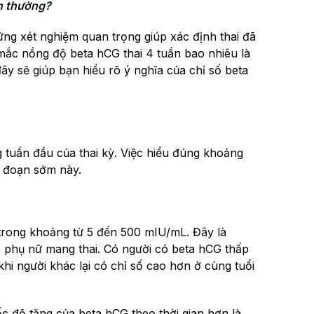
nh thường?
hững xét nghiệm quan trọng giúp xác định thai đã
mắc nồng độ beta hCG thai 4 tuần bao nhiêu là
đây sẽ giúp bạn hiểu rõ ý nghĩa của chỉ số beta
 tuần đầu của thai kỳ. Việc hiểu đúng khoảng
ai đoạn sớm này.
 trong khoảng từ 5 đến 500 mIU/mL. Đây là
c phụ nữ mang thai. Có người có beta hCG thấp
khi người khác lại có chỉ số cao hơn ở cùng tuổi
c độ tăng của beta hCG theo thời gian hơn là