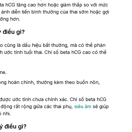
beta hCG tăng cao hơn hoặc giảm thấp so với mức
ánh diễn tiến bình thường của thai sớm hoặc gợi
ưỡng hơn.
 điều gì?
o cũng là dấu hiệu bất thường, mà có thể phản
 ước tính tuổi thai. Chỉ số beta hCG cao có thể
one.
không hoàn chỉnh, thường kèm theo buồn nôn,
ai được ước tính chưa chính xác. Chỉ số beta hCG
động rất rộng giữa các thai phụ,
siêu âm
sẽ giúp
i nhi.
ý điều gì?