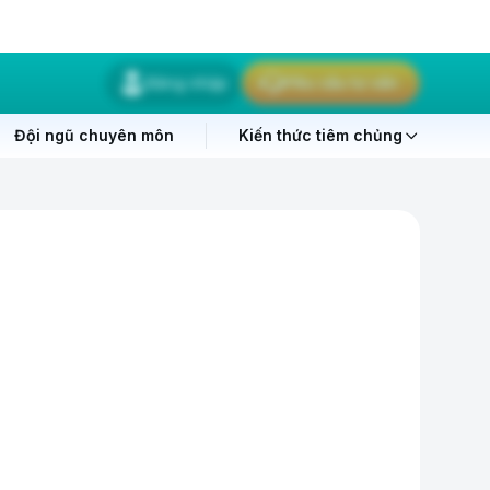
Đăng nhập
Yêu cầu tư vấn
Đội ngũ chuyên môn
Kiến thức tiêm chủng