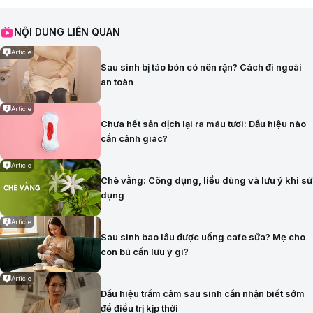
NỘI DUNG LIÊN QUAN
Article
Sau sinh bị táo bón có nên rặn? Cách đi ngoài
an toàn
Article
Chưa hết sản dịch lại ra máu tươi: Dấu hiệu nào
cần cảnh giác?
Article
Chè vằng: Công dụng, liều dùng và lưu ý khi sử
dụng
Article
Sau sinh bao lâu được uống cafe sữa? Mẹ cho
con bú cần lưu ý gì?
Article
Dấu hiệu trầm cảm sau sinh cần nhận biết sớm
để điều trị kịp thời