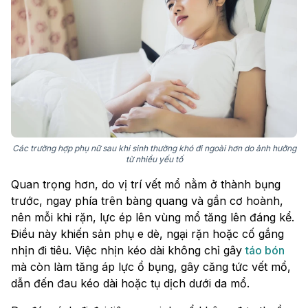
Các trường hợp phụ nữ sau khi sinh thường khó đi ngoài hơn do ảnh hưởng
từ nhiều yếu tố
Quan trọng hơn, do vị trí vết mổ nằm ở thành bụng
trước, ngay phía trên bàng quang và gần cơ hoành,
nên mỗi khi rặn, lực ép lên vùng mổ tăng lên đáng kể.
Điều này khiến sản phụ e dè, ngại rặn hoặc cố gắng
nhịn đi tiêu. Việc nhịn kéo dài không chỉ gây
táo bón
mà còn làm tăng áp lực ổ bụng, gây căng tức vết mổ,
dẫn đến đau kéo dài hoặc tụ dịch dưới da mổ.