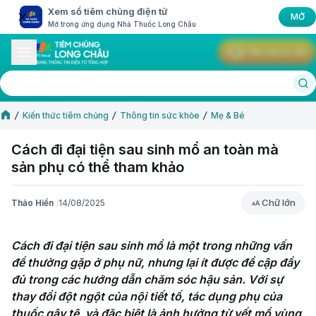
Xem sổ tiêm chủng điện tử
MỞ
Mở trong ứng dụng Nhà Thuốc Long Châu
Yêu cầu tư vấn
Kiến thức tiêm chủng
Thông tin sức khỏe
Mẹ & Bé
Cách đi đại tiện sau sinh mổ an toàn mà
sản phụ có thể tham khảo
Chữ lớn
Thảo Hiền
14/08/2025
Chữ lớn
Cách đi đại tiện sau sinh mổ là một trong những vấn 
đề thường gặp ở phụ nữ, nhưng lại ít được đề cập đầy 
đủ trong các hướng dẫn chăm sóc hậu sản. Với sự 
thay đổi đột ngột của nội tiết tố, tác dụng phụ của 
thuốc gây tê, và đặc biệt là ảnh hưởng từ vết mổ vùng 