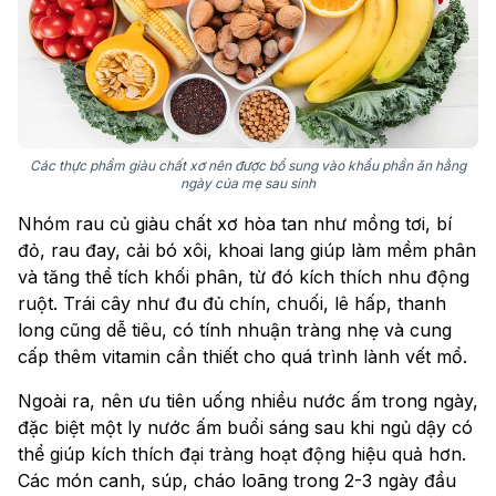
Các thực phẩm giàu chất xơ nên được bổ sung vào khẩu phần ăn hằng
ngày của mẹ sau sinh
Nhóm rau củ giàu chất xơ hòa tan như mồng tơi, bí
đỏ, rau đay, cải bó xôi, khoai lang giúp làm mềm phân
và tăng thể tích khối phân, từ đó kích thích nhu động
ruột. Trái cây như đu đủ chín, chuối, lê hấp, thanh
long cũng dễ tiêu, có tính nhuận tràng nhẹ và cung
cấp thêm vitamin cần thiết cho quá trình lành vết mổ.
Ngoài ra, nên ưu tiên uống nhiều nước ấm trong ngày,
đặc biệt một ly nước ấm buổi sáng sau khi ngủ dậy có
thể giúp kích thích đại tràng hoạt động hiệu quả hơn.
Các món canh, súp, cháo loãng trong 2-3 ngày đầu