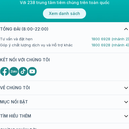
Với 238 trung tâm tiêm chủng trên toàn quốc
Xem danh sách
TỔNG ĐÀI (8:00-22:00)
Tư vấn và đặt hẹn
1800 6928 (nhánh 2)
Góp ý chất lượng dịch vụ và Hỗ trợ khác
1800 6928 (nhánh 4)
KẾT NỐI VỚI CHÚNG TÔI
VỀ CHÚNG TÔI
Giới thiệu Tiêm Chủng FPT Long Châu
MỤC NỔI BẬT
Quy chế hoạt động website/ứng dụng thương mại điện tử
Danh mục vắc xin
TÌM HIỂU THÊM
bán hàng
Kiến thức tiêm chủng
Chính sách nội dung
Khuyến mãi