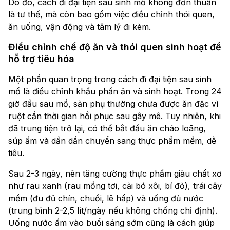
Do đó, cách đi đại tiện sau sinh mổ không đơn thuần
là tư thế, mà còn bao gồm việc điều chỉnh thói quen,
ăn uống, vận động và tâm lý đi kèm.
Điều chỉnh chế độ ăn và thói quen sinh hoạt để
hỗ trợ tiêu hóa
Một phần quan trọng trong cách đi đại tiện sau sinh
mổ là điều chỉnh khẩu phần ăn và sinh hoạt. Trong 24
giờ đầu sau mổ, sản phụ thường chưa được ăn đặc vì
ruột cần thời gian hồi phục sau gây mê. Tuy nhiên, khi
đã trung tiện trở lại, có thể bắt đầu ăn cháo loãng,
súp ấm và dần dần chuyển sang thực phẩm mềm, dễ
tiêu.
Sau 2-3 ngày, nên tăng cường thực phẩm giàu chất xơ
như rau xanh (rau mồng tơi, cải bó xôi, bí đỏ), trái cây
mềm (đu đủ chín, chuối, lê hấp) và uống đủ nước
(trung bình 2-2,5 lít/ngày nếu không chống chỉ định).
Uống nước ấm vào buổi sáng sớm cũng là cách giúp