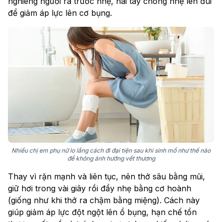
nghiêng người ra trước nhẹ, hai tay chống nhẹ lên đùi
để giảm áp lực lên cơ bụng.
Nhiều chị em phụ nữ lo lắng cách đi đại tiện sau khi sinh mổ như thế nào
để không ảnh hưởng vết thương
Thay vì rặn mạnh và liên tục, nên thở sâu bằng mũi,
giữ hơi trong vài giây rồi đẩy nhẹ bằng cơ hoành
(giống như khi thở ra chậm bằng miệng). Cách này
giúp giảm áp lực đột ngột lên ổ bụng, hạn chế tổn