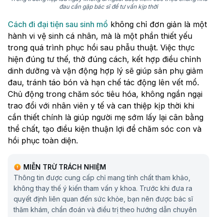
đau cần gặp bác sĩ để tư vấn kịp thời
Cách đi đại tiện sau sinh mổ
không chỉ đơn giản là một
hành vi vệ sinh cá nhân, mà là một phần thiết yếu
trong quá trình phục hồi sau phẫu thuật. Việc thực
hiện đúng tư thế, thở đúng cách, kết hợp điều chỉnh
dinh dưỡng và vận động hợp lý sẽ giúp sản phụ giảm
đau, tránh táo bón và hạn chế tác động lên vết mổ.
Chủ động trong chăm sóc tiêu hóa, không ngần ngại
trao đổi với nhân viên y tế và can thiệp kịp thời khi
cần thiết chính là giúp người mẹ sớm lấy lại cân bằng
thể chất, tạo điều kiện thuận lợi để chăm sóc con và
hồi phục toàn diện.
MIỄN TRỪ TRÁCH NHIỆM
Thông tin được cung cấp chỉ mang tính chất tham khảo,
không thay thế ý kiến tham vấn y khoa. Trước khi đưa ra
quyết định liên quan đến sức khỏe, bạn nên được bác sĩ
thăm khám, chẩn đoán và điều trị theo hướng dẫn chuyên