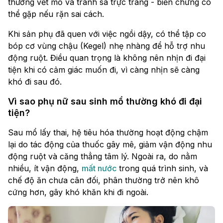
thương vết mổ và tránh sa trực tràng - biến chứng có
thể gặp nếu rặn sai cách.
Khi sản phụ đã quen với việc ngồi dậy, có thể tập co
bóp cơ vùng chậu (Kegel) nhẹ nhàng để hỗ trợ nhu
động ruột. Điều quan trọng là không nên nhịn đi đại
tiện khi có cảm giác muốn đi, vì càng nhịn sẽ càng
khó đi sau đó.
Vì sao phụ nữ sau sinh mổ thường khó đi đại
tiện?
Sau mổ lấy thai, hệ tiêu hóa thường hoạt động chậm
lại do tác động của thuốc gây mê, giảm vận động nhu
động ruột và căng thẳng tâm lý. Ngoài ra, do nằm
nhiều, ít vận động,
mất nước
trong quá trình sinh, và
chế độ ăn chưa cân đối, phân thường trở nên khô
cứng hơn, gây khó khăn khi đi ngoài.