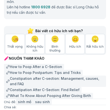
môn.
Liên hệ hotline
1800 6928
để được Bác sĩ Long Châu hỗ
trợ nếu cần được tư vấn.
Bài viết có hữu ích với bạn?
Thất vọng
Không hữu
Bình
Hữu ích
Rất hữu ích
ích
thường
NGUỒN THAM KHẢO
How to Poop After a C-Section
How to Poop Postpartum: Tips and Tricks
Constipation after C-section: Management, causes,
and FAQ
Constipation After C-Section: Find Relief
What To Know About Pooping After Giving Birth
sinh mổ
sau sinh
Chủ đề:
Chia sẻ: