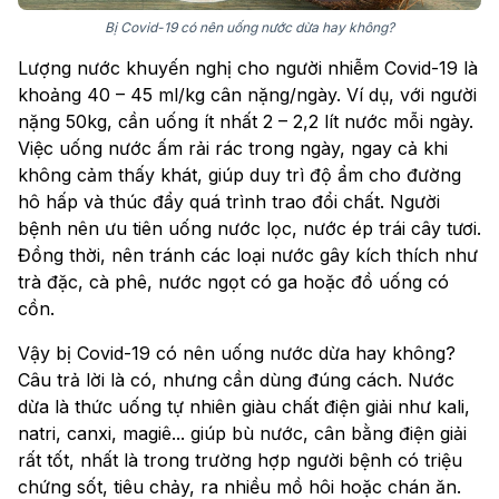
Bị Covid-19 có nên uống nước dừa hay không?
Lượng nước khuyến nghị cho người nhiễm Covid-19 là
khoảng 40 – 45 ml/kg cân nặng/ngày. Ví dụ, với người
nặng 50kg, cần uống ít nhất 2 – 2,2 lít nước mỗi ngày.
Việc uống nước ấm rải rác trong ngày, ngay cả khi
không cảm thấy khát, giúp duy trì độ ẩm cho đường
hô hấp và thúc đẩy quá trình trao đổi chất. Người
bệnh nên ưu tiên uống nước lọc, nước ép trái cây tươi.
Đồng thời, nên tránh các loại nước gây kích thích như
trà đặc, cà phê, nước ngọt có ga hoặc đồ uống có
cồn.
Vậy bị Covid-19 có nên uống nước dừa hay không?
Câu trả lời là có, nhưng cần dùng đúng cách. Nước
dừa là thức uống tự nhiên giàu chất điện giải như kali,
natri, canxi, magiê... giúp bù nước, cân bằng điện giải
rất tốt, nhất là trong trường hợp người bệnh có triệu
chứng sốt, tiêu chảy, ra nhiều mồ hôi hoặc chán ăn.