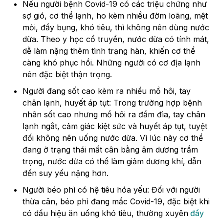
Nếu người bệnh Covid-19 có các triệu chứng như
sợ gió, cơ thể lạnh, ho kèm nhiều đờm loãng, mệt
mỏi, đầy bụng, khó tiêu, thì không nên dùng nước
dừa. Theo y học cổ truyền, nước dừa có tính mát,
dễ làm nặng thêm tình trạng hàn, khiến cơ thể
càng khó phục hồi. Những người có cơ địa lạnh
nên đặc biệt thận trọng.
Người đang sốt cao kèm ra nhiều mồ hôi, tay
chân lạnh, huyết áp tụt: Trong trường hợp bệnh
nhân sốt cao nhưng mồ hôi ra đầm đìa, tay chân
lạnh ngắt, cảm giác kiệt sức và huyết áp tụt, tuyệt
đối không nên uống nước dừa. Vì lúc này cơ thể
đang ở trạng thái mất cân bằng âm dương trầm
trọng, nước dừa có thể làm giảm dương khí, dẫn
đến suy yếu nặng hơn.
Người béo phì có hệ tiêu hóa yếu: Đối với người
thừa cân, béo phì đang mắc Covid-19, đặc biệt khi
có dấu hiệu ăn uống khó tiêu, thường xuyên
đầy