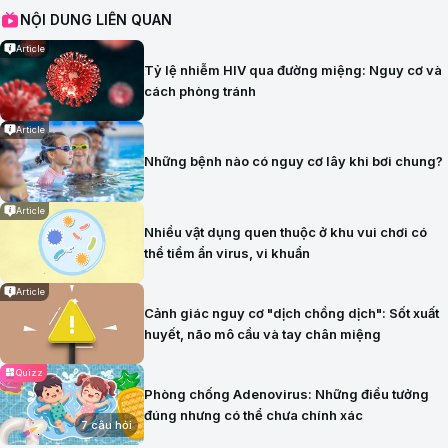
NỘI DUNG LIÊN QUAN
Article
Tỷ lệ nhiễm HIV qua đường miệng: Nguy cơ và
cách phòng tránh
Article
Những bệnh nào có nguy cơ lây khi bơi chung?
Article
Nhiều vật dụng quen thuộc ở khu vui chơi có
thể tiềm ẩn virus, vi khuẩn
Article
Cảnh giác nguy cơ "dịch chồng dịch": Sốt xuất
huyết, não mô cầu và tay chân miệng
Quizz
Phòng chống Adenovirus: Những điều tưởng
đúng nhưng có thể chưa chính xác
7 câu hỏi