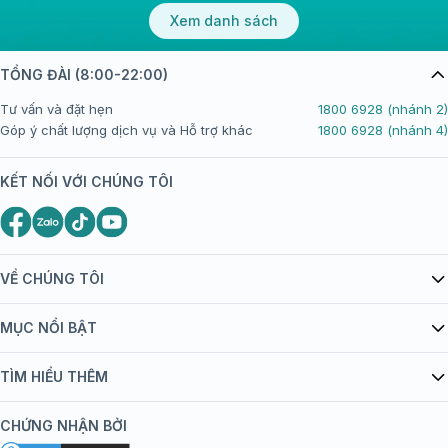
Xem danh sách
TỔNG ĐÀI (8:00-22:00)
Tư vấn và đặt hẹn
1800 6928 (nhánh 2)
Góp ý chất lượng dịch vụ và Hỗ trợ khác
1800 6928 (nhánh 4)
KẾT NỐI VỚI CHÚNG TÔI
VỀ CHÚNG TÔI
Giới thiệu Tiêm Chủng FPT Long Châu
MỤC NỔI BẬT
Quy chế hoạt động website/ứng dụng thương mại điện tử
Danh mục vắc xin
TÌM HIỂU THÊM
bán hàng
Kiến thức tiêm chủng
Chính sách nội dung
Khuyến mãi
CHỨNG NHẬN BỞI
Đội ngũ bác sĩ, chuyên gia