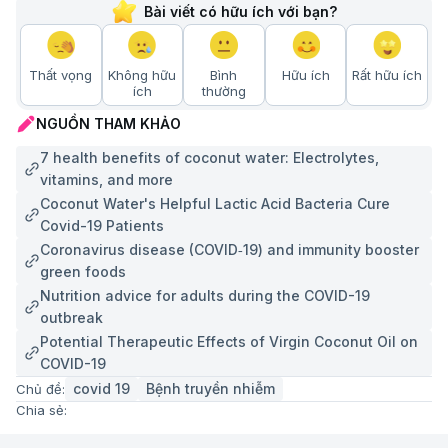
Bài viết có hữu ích với bạn?
Thất vọng
Không hữu
Bình
Hữu ích
Rất hữu ích
ích
thường
NGUỒN THAM KHẢO
7 health benefits of coconut water: Electrolytes,
vitamins, and more
Coconut Water's Helpful Lactic Acid Bacteria Cure
Covid-19 Patients
Coronavirus disease (COVID‐19) and immunity booster
green foods
Nutrition advice for adults during the COVID-19
outbreak
Potential Therapeutic Effects of Virgin Coconut Oil on
COVID-19
covid 19
Bệnh truyền nhiễm
Chủ đề:
Chia sẻ: