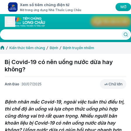
Xem sổ tiêm chủng điện tử
MỞ
Mở trong ứng dụng Nhà Thuốc Long Châu
Yêu cầu tư vấn
Kiến thức tiêm chủng
Bệnh
Bệnh truyền nhiễm
Bị Covid-19 có nên uống nước dừa hay
không?
Chữ lớn
Anh Đào
30/07/2025
Chữ lớn
Bệnh nhân mắc Covid-19, ngoài việc tuân thủ điều trị, 
thì chế độ ăn uống và lựa chọn thức uống phù hợp 
cũng đóng vai trò rất quan trọng. Nhiều người băn 
khoăn liệu bị Covid-19 có nên uống nước dừa hay 
không? Uống nước dừa có giúp hồi phục nhanh hơn 