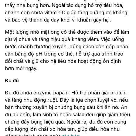
thấy nhẹ bụng hơn. Ngoài tác dụng hỗ trợ tiêu hóa,
chanh còn chứa vitamin C giúp tăng cường đề kháng
và bảo vệ thành dạ dày khỏi vi khuẩn gây hại.
Một lượng nhỏ mật ong có thể được thêm vào để làm
dịu vị chua và tăng hiệu quả kháng viêm. Việc uống
nước chanh thường xuyên, đúng cách còn góp phần
cân bằng độ pH trong cơ thể, hỗ trợ quá trình trao
đổi chất và giữ cho hệ tiêu hóa hoạt động ổn định
hơn mỗi ngày.
Đu đủ
Đu đủ chứa enzyme papain: Hỗ trợ phân giải protein
và tăng nhu động ruột. Đây là lựa chọn tuyệt vời nếu
bạn thường xuyên bị chướng bụng sau khi ăn no. Ăn
đu đủ chín, làm sinh tố hoặc salad đều giúp giảm triệu
chứng đầy bụng hiệu quả. Ngoài ra, đu đủ còn cung
cấp lượng lớn chất xơ hòa tan, giúp điều hòa nhu