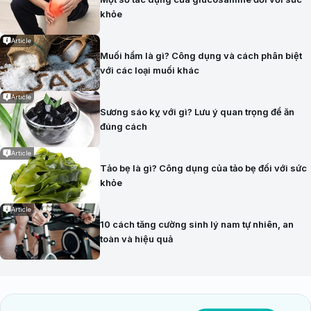
khỏe
Article
Muối hầm là gì? Công dụng và cách phân biệt
với các loại muối khác
Article
Sương sáo kỵ với gì? Lưu ý quan trọng để ăn
đúng cách
Article
Tảo bẹ là gì? Công dụng của tảo bẹ đối với sức
khỏe
Article
10 cách tăng cường sinh lý nam tự nhiên, an
toàn và hiệu quả