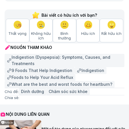
Bài viết có hữu ích với bạn?
Thất vọng
Không hữu
Bình
Hữu ích
Rất hữu ích
ích
thường
NGUỒN THAM KHẢO
Indigestion (Dyspepsia): Symptoms, Causes, and
Treatments
9 Foods That Help Indigestion
Indigestion
Foods to Help Your Acid Reflux
What are the best and worst foods for heartburn?
Dinh dưỡng
Chăm sóc sức khỏe
Chủ đề:
Chia sẻ:
NỘI DUNG LIÊN QUAN
Article
Một số tác dụng của glucosamine đối với sức