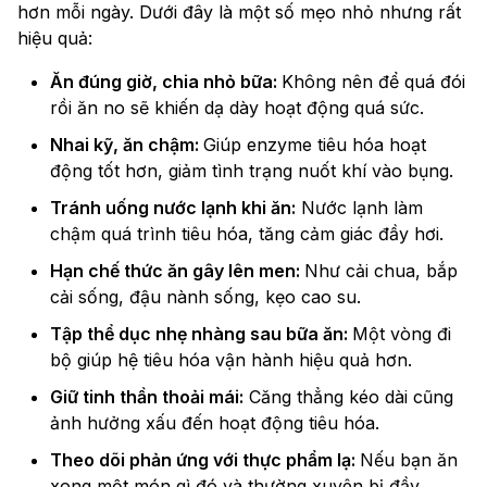
hơn mỗi ngày. Dưới đây là một số mẹo nhỏ nhưng rất
hiệu quả:
Ăn đúng giờ, chia nhỏ bữa:
Không nên để quá đói
rồi ăn no sẽ khiến dạ dày hoạt động quá sức.
Nhai kỹ, ăn chậm:
Giúp enzyme tiêu hóa hoạt
động tốt hơn, giảm tình trạng nuốt khí vào bụng.
Tránh uống nước lạnh khi ăn:
Nước lạnh làm
chậm quá trình tiêu hóa, tăng cảm giác đầy hơi.
Hạn chế thức ăn gây lên men:
Như cải chua, bắp
cải sống, đậu nành sống, kẹo cao su.
Tập thể dục nhẹ nhàng sau bữa ăn:
Một vòng đi
bộ giúp hệ tiêu hóa vận hành hiệu quả hơn.
Giữ tinh thần thoải mái:
Căng thẳng kéo dài cũng
ảnh hưởng xấu đến hoạt động tiêu hóa.
Theo dõi phản ứng với thực phẩm lạ:
Nếu bạn ăn
xong một món gì đó và thường xuyên bị đầy