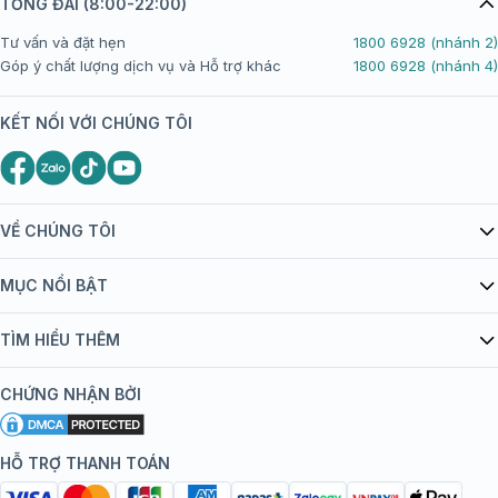
TỔNG ĐÀI (8:00-22:00)
Tư vấn và đặt hẹn
1800 6928 (nhánh 2)
Góp ý chất lượng dịch vụ và Hỗ trợ khác
1800 6928 (nhánh 4)
KẾT NỐI VỚI CHÚNG TÔI
VỀ CHÚNG TÔI
Giới thiệu Tiêm Chủng FPT Long Châu
MỤC NỔI BẬT
Quy chế hoạt động website/ứng dụng thương mại điện tử
Danh mục vắc xin
TÌM HIỂU THÊM
bán hàng
Kiến thức tiêm chủng
Chính sách nội dung
Khuyến mãi
CHỨNG NHẬN BỞI
Đội ngũ bác sĩ, chuyên gia
Chính sách bảo mật
Tôi nên tiêm gì?
Hệ thống trung tâm tiêm chủng
HỖ TRỢ THANH TOÁN
Chính sách bảo mật dữ liệu cá nhân
Tiêm chủng đi nước ngoài