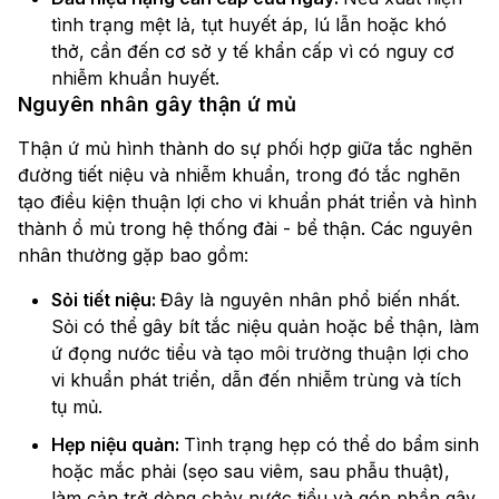
tình trạng mệt lả, tụt huyết áp, lú lẫn hoặc khó
thở, cần đến cơ sở y tế khẩn cấp vì có nguy cơ
nhiễm khuẩn huyết.
Nguyên nhân gây thận ứ mủ
Thận ứ mủ hình thành do sự phối hợp giữa tắc nghẽn
đường tiết niệu và nhiễm khuẩn, trong đó tắc nghẽn
tạo điều kiện thuận lợi cho vi khuẩn phát triển và hình
thành ổ mủ trong hệ thống đài - bể thận. Các nguyên
nhân thường gặp bao gồm:
Sỏi tiết niệu:
Đây là nguyên nhân phổ biến nhất.
Sỏi có thể gây bít tắc niệu quản hoặc bể thận, làm
ứ đọng nước tiểu và tạo môi trường thuận lợi cho
vi khuẩn phát triển, dẫn đến nhiễm trùng và tích
tụ mủ.
Hẹp niệu quản:
Tình trạng hẹp có thể do bẩm sinh
hoặc mắc phải (sẹo sau viêm, sau phẫu thuật),
làm cản trở dòng chảy nước tiểu và góp phần gây