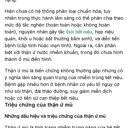
Hiện chưa có hệ thống phân loại chuẩn hóa, tuy
nhiên trong thực hành lâm sàng có thể phân chia theo
mức độ tắc nghẽn (hoàn toàn hoặc không hoàn
toàn), nguyên nhân gây tắc (
sỏi tiết niệu
, hẹp niệu
quản, khối u hoặc bất thường bẩm sinh), và diễn tiến
bệnh (cấp tính hoặc mạn tính). Ngoài ra, cần phân
biệt với thận ứ nước nhiễm khuẩn, trong đó chưa hình
thành ổ mủ điển hình.
Thận ứ mủ là biến chứng không thường gặp nhưng có
ý nghĩa lâm sàng quan trọng của nhiễm trùng tiết niệu.
Bệnh gặp nhiều hơn ở bệnh nhân có yếu tố nguy cơ
như sỏi thận, đái tháo đường, suy giảm miễn dịch
hoặc có tiền sử can thiệp tiết niệu.
Triệu chứng của thận ứ mủ
Những dấu hiệu và triệu chứng của thận ứ mủ
Thận ứ mủ là tình trạng nhiễm trùng nặng của hệ tiết