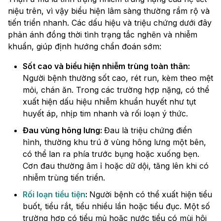
niệu trên, vì vậy biểu hiện lâm sàng thường rầm rộ và
tiến triển nhanh. Các dấu hiệu và triệu chứng dưới đây
phản ánh đồng thời tình trạng tắc nghẽn và nhiễm
khuẩn, giúp định hướng chẩn đoán sớm:
Sốt cao và biểu hiện nhiễm trùng toàn thân:
Người bệnh thường sốt cao, rét run, kèm theo mệt
mỏi, chán ăn. Trong các trường hợp nặng, có thể
xuất hiện dấu hiệu nhiễm khuẩn huyết như tụt
huyết áp, nhịp tim nhanh và rối loạn ý thức.
Đau vùng hông lưng:
Đau là triệu chứng điển
hình, thường khu trú ở vùng hông lưng một bên,
có thể lan ra phía trước bụng hoặc xuống bẹn.
Cơn đau thường âm ỉ hoặc dữ dội, tăng lên khi có
nhiễm trùng tiến triển.
Rối loạn tiểu tiện
:
Người bệnh có thể xuất hiện tiểu
buốt, tiểu rắt, tiểu nhiều lần hoặc tiểu đục. Một số
trường hợp có tiểu mủ hoặc nước tiểu có mùi hôi