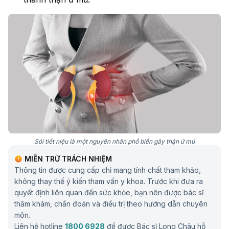
Sỏi tiết niệu là một nguyên nhân phổ biển gây thận ứ mủ
Nguy cơ gây thận ứ mủ
MIỄN TRỪ TRÁCH NHIỆM
Thông tin được cung cấp chỉ mang tính chất tham khảo,
Những ai có nguy cơ mắc phải thận ứ mủ?
không thay thế ý kiến tham vấn y khoa. Trước khi đưa ra
quyết định liên quan đến sức khỏe, bạn nên được bác sĩ
Thận ứ mủ thường không xảy ra ngẫu nhiên mà liên
thăm khám, chẩn đoán và điều trị theo hướng dẫn chuyên
quan chặt chẽ đến các tình trạng làm cản trở dòng
môn.
chảy nước tiểu hoặc suy giảm khả năng chống nhiễm
Liên hệ hotline
1800 6928
để được Bác sĩ Long Châu hỗ