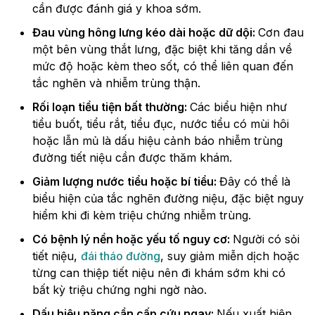
cần được đánh giá y khoa sớm.
Đau vùng hông lưng kéo dài hoặc dữ dội:
Cơn đau
một bên vùng thắt lưng, đặc biệt khi tăng dần về
mức độ hoặc kèm theo sốt, có thể liên quan đến
tắc nghẽn và nhiễm trùng thận.
Rối loạn tiểu tiện bất thường:
Các biểu hiện như
tiểu buốt, tiểu rắt, tiểu đục, nước tiểu có mùi hôi
hoặc lẫn mủ là dấu hiệu cảnh báo nhiễm trùng
đường tiết niệu cần được thăm khám.
Giảm lượng nước tiểu hoặc bí tiểu:
Đây có thể là
biểu hiện của tắc nghẽn đường niệu, đặc biệt nguy
hiểm khi đi kèm triệu chứng nhiễm trùng.
Có bệnh lý nền hoặc yếu tố nguy cơ:
Người có sỏi
tiết niệu,
đái tháo đường
, suy giảm miễn dịch hoặc
từng can thiệp tiết niệu nên đi khám sớm khi có
bất kỳ triệu chứng nghi ngờ nào.
Dấu hiệu nặng cần cấp cứu ngay:
Nếu xuất hiện