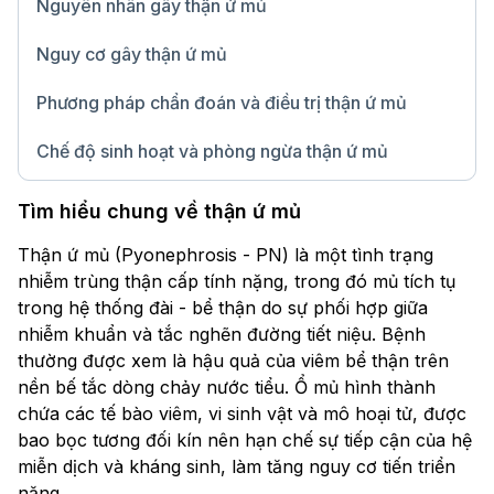
Nguyên nhân gây thận ứ mủ
Nguy cơ gây thận ứ mủ
Phương pháp chẩn đoán và điều trị thận ứ mủ
Chế độ sinh hoạt và phòng ngừa thận ứ mủ
Chữ lớn
Tìm hiểu chung về thận ứ mủ
Thận ứ mủ (Pyonephrosis - PN) là một tình trạng
nhiễm trùng thận cấp tính nặng, trong đó mủ tích tụ
trong hệ thống đài - bể thận do sự phối hợp giữa
nhiễm khuẩn và tắc nghẽn đường tiết niệu. Bệnh
thường được xem là hậu quả của viêm bể thận trên
nền bế tắc dòng chảy nước tiểu. Ổ mủ hình thành
chứa các tế bào viêm, vi sinh vật và mô hoại tử, được
bao bọc tương đối kín nên hạn chế sự tiếp cận của hệ
miễn dịch và kháng sinh, làm tăng nguy cơ tiến triển
nặng.