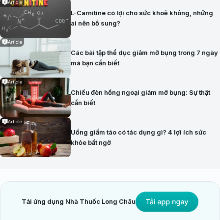
Article
L-Carnitine có lợi cho sức khoẻ không, những
ai nên bổ sung?
Article
Các bài tập thể dục giảm mỡ bụng trong 7 ngày
mà bạn cần biết
Article
Chiếu đèn hồng ngoại giảm mỡ bụng: Sự thật
cần biết
Article
Uống giấm táo có tác dụng gì? 4 lợi ích sức
khỏe bất ngờ
Tải ứng dụng Nhà Thuốc Long Châu