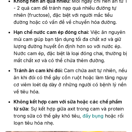
Không nên ăn quá nhiều:
Mỗi ngày chỉ nên ăn từ 1
- 2 quả cam để tránh nạp quá nhiều đường tự
nhiên (fructose), đặc biệt với người mắc tiểu
đường hoặc có vấn đề về chuyển hóa đường.
Hạn chế nước cam ép đóng chai:
Việc ăn nguyên
múi cam giúp bạn tận dụng tối đa chất xơ và giữ
lượng đường huyết ổn định hơn so với nước ép.
Nước cam ép, đặc biệt là loại đóng chai, thường bị
mất chất xơ và có thể chứa thêm đường.
Tránh ăn cam khi đói:
Cam chứa axit tự nhiên, nếu
ăn khi đói có thể gây cồn ruột hoặc làm tăng nguy
cơ viêm loét dạ dày ở những người có bệnh lý nền
về tiêu hóa.
Không kết hợp cam với sữa hoặc các chế phẩm
từ sữa:
Sự kết hợp giữa axit trong cam và protein
trong sữa có thể gây khó tiêu,
đầy bụng
hoặc rối
loạn tiêu hóa nhẹ.