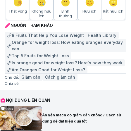
Thất vọng
Không hữu
Bình
Hữu ích
Rất hữu ích
ích
thường
NGUỒN THAM KHẢO
8 Fruits That Help You Lose Weight | Health Library
Orange for weight loss: How eating oranges everyday
can ...
Top 5 Fruits for Weight Loss
Is orange good for weight loss? Here's how they work
Are Oranges Good for Weight Loss?
Giảm cân
Cách giảm cân
Chủ đề:
Chia sẻ:
NỘI DUNG LIÊN QUAN
Article
Ăn yến mạch có giảm cân không? Cách sử
dụng để đạt hiệu quả tốt