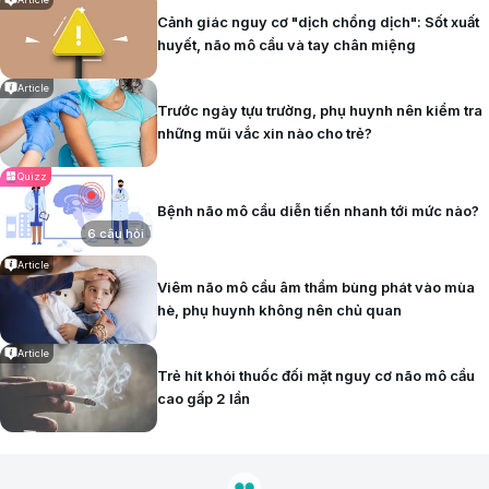
Cảnh giác nguy cơ "dịch chồng dịch": Sốt xuất
huyết, não mô cầu và tay chân miệng
Article
Trước ngày tựu trường, phụ huynh nên kiểm tra
những mũi vắc xin nào cho trẻ?
Quizz
Bệnh não mô cầu diễn tiến nhanh tới mức nào?
6 câu hỏi
Article
Viêm não mô cầu âm thầm bùng phát vào mùa
hè, phụ huynh không nên chủ quan
Article
Trẻ hít khói thuốc đối mặt nguy cơ não mô cầu
cao gấp 2 lần