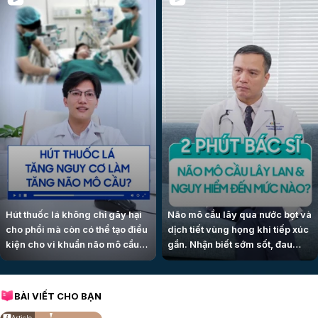
Hút thuốc lá không chỉ gây hại
Não mô cầu lây qua nước bọt và
cho phổi mà còn có thể tạo điều
dịch tiết vùng họng khi tiếp xúc
kiện cho vi khuẩn não mô cầu
gần. Nhận biết sớm sốt, đau
xâm nhập. Người thường xuyên
đầu, cứng gáy hoặc ban xuất
hít khói thuốc cũng cần thận
huyết giúp điều trị kịp thời.
trọng.
BÀI VIẾT CHO BẠN
Article