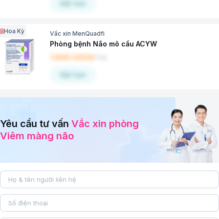
Đặt hẹn
Hoa Kỳ
Vắc xin MenQuadfi
Phòng bệnh Não mô cầu ACYW
1.840.000đ
/
Lọ
Đặt hẹn
Yêu cầu tư vấn
Vắc xin phòng
Viêm màng não