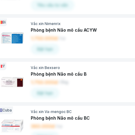
Yêu cầu tư vấn
Bỉ
Vắc xin Nimenrix
Phòng bệnh Não mô cầu ACYW
1.750.000đ
/
Lọ
Đặt hẹn
Ý
Vắc xin Bexsero
Phòng bệnh Não mô cầu B
1.750.000đ
/
Ống
Đặt hẹn
Cuba
Vắc xin Va-mengoc BC
Phòng bệnh Não mô cầu BC
360.000đ
/
Lọ