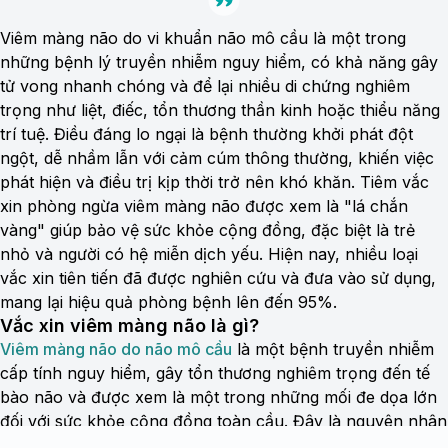
Viêm màng não do vi khuẩn não mô cầu là một trong
những bệnh lý truyền nhiễm nguy hiểm, có khả năng gây
tử vong nhanh chóng và để lại nhiều di chứng nghiêm
trọng như liệt, điếc, tổn thương thần kinh hoặc thiểu năng
trí tuệ. Điều đáng lo ngại là bệnh thường khởi phát đột
ngột, dễ nhầm lẫn với cảm cúm thông thường, khiến việc
phát hiện và điều trị kịp thời trở nên khó khăn. Tiêm vắc
xin phòng ngừa viêm màng não được xem là "lá chắn
vàng" giúp bảo vệ sức khỏe cộng đồng, đặc biệt là trẻ
nhỏ và người có hệ miễn dịch yếu. Hiện nay, nhiều loại
vắc xin tiên tiến đã được nghiên cứu và đưa vào sử dụng,
mang lại hiệu quả phòng bệnh lên đến 95%.
Vắc xin viêm màng não là gì?
Viêm màng não do não mô cầu
là một bệnh truyền nhiễm
cấp tính nguy hiểm, gây tổn thương nghiêm trọng đến tế
bào não và được xem là một trong những mối đe dọa lớn
đối với sức khỏe cộng đồng toàn cầu. Đây là nguyên nhân
chính gây tử vong và bệnh tật ở nhiều quốc gia. Bệnh do