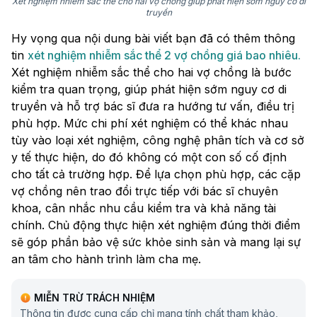
Xét nghiệm nhiễm sắc thể cho hai vợ chồng giúp phát hiện sớm nguy cơ di
truyền
Hy vọng qua nội dung bài viết bạn đã có thêm thông
tin
xét nghiệm nhiễm sắc thể 2 vợ chồng giá bao nhiêu.
Xét nghiệm nhiễm sắc thể cho hai vợ chồng là bước
kiểm tra quan trọng, giúp phát hiện sớm nguy cơ di
truyền và hỗ trợ bác sĩ đưa ra hướng tư vấn, điều trị
phù hợp. Mức chi phí xét nghiệm có thể khác nhau
tùy vào loại xét nghiệm, công nghệ phân tích và cơ sở
y tế thực hiện, do đó không có một con số cố định
cho tất cả trường hợp. Để lựa chọn phù hợp, các cặp
vợ chồng nên trao đổi trực tiếp với bác sĩ chuyên
khoa, cân nhắc nhu cầu kiểm tra và khả năng tài
chính. Chủ động thực hiện xét nghiệm đúng thời điểm
sẽ góp phần bảo vệ sức khỏe sinh sản và mang lại sự
an tâm cho hành trình làm cha mẹ.
MIỄN TRỪ TRÁCH NHIỆM
Thông tin được cung cấp chỉ mang tính chất tham khảo,