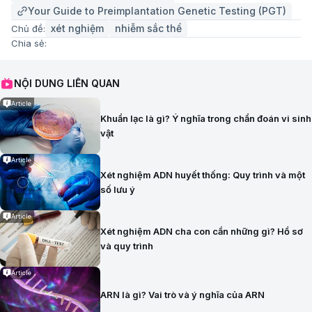
Your Guide to Preimplantation Genetic Testing (PGT)
xét nghiệm
nhiễm sắc thể
Chủ đề:
Chia sẻ:
NỘI DUNG LIÊN QUAN
Article
Khuẩn lạc là gì? Ý nghĩa trong chẩn đoán vi sinh
vật
Article
Xét nghiệm ADN huyết thống: Quy trình và một
số lưu ý
Article
Xét nghiệm ADN cha con cần những gì? Hồ sơ
và quy trình
Article
ARN là gì? Vai trò và ý nghĩa của ARN