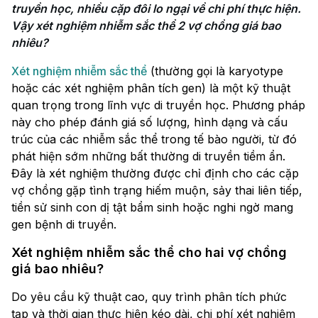
truyền học, nhiều cặp đôi lo ngại về chi phí thực hiện. 
Vậy xét nghiệm nhiễm sắc thể 2 vợ chồng giá bao 
nhiêu?
Xét nghiệm nhiễm sắc thể
(thường gọi là karyotype
hoặc các xét nghiệm phân tích gen) là một kỹ thuật
quan trọng trong lĩnh vực di truyền học. Phương pháp
này cho phép đánh giá số lượng, hình dạng và cấu
trúc của các nhiễm sắc thể trong tế bào người, từ đó
phát hiện sớm những bất thường di truyền tiềm ẩn.
Đây là xét nghiệm thường được chỉ định cho các cặp
vợ chồng gặp tình trạng hiếm muộn, sảy thai liên tiếp,
tiền sử sinh con dị tật bẩm sinh hoặc nghi ngờ mang
gen bệnh di truyền.
Xét nghiệm nhiễm sắc thể cho hai vợ chồng
giá bao nhiêu?
Do yêu cầu kỹ thuật cao, quy trình phân tích phức
tạp và thời gian thực hiện kéo dài, chi phí xét nghiệm