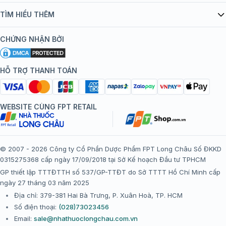
Quy chế hoạt động website/ứng dụng thương mại điện tử
Danh mục vắc xin
TÌM HIỂU THÊM
bán hàng
Kiến thức tiêm chủng
Chính sách nội dung
Khuyến mãi
CHỨNG NHẬN BỞI
Đội ngũ bác sĩ, chuyên gia
Chính sách bảo mật
Tôi nên tiêm gì?
Hệ thống trung tâm tiêm chủng
HỖ TRỢ THANH TOÁN
Chính sách bảo mật dữ liệu cá nhân
Tiêm chủng đi nước ngoài
Chính sách thanh toán
WEBSITE CÙNG FPT RETAIL
Chính sách đổi trả gói, mũi tiêm tại trung tâm tiêm chủng
FPT Long Châu
Chính sách “Gia đình là Số 1”
© 2007 - 2026 Công ty Cổ Phần Dược Phẩm FPT Long Châu Số ĐKKD
0315275368 cấp ngày 17/09/2018 tại Sở Kế hoạch Đầu tư TPHCM
Thể lệ chương trình “Tích điểm nhận đặc quyền”
GP thiết lập TTTĐTTH số 537/GP-TTĐT do Sở TTTT Hồ Chí Minh cấp
ngày 27 tháng 03 năm 2025
Địa chỉ: 379-381 Hai Bà Trưng, P. Xuân Hoà, TP. HCM
Số điện thoại:
(028)73023456
Email:
sale@nhathuoclongchau.com.vn