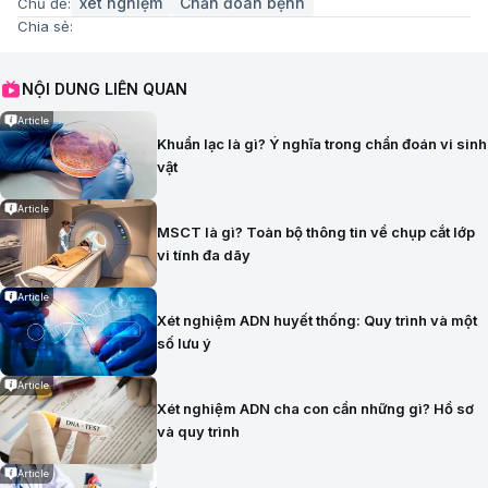
xét nghiệm
Chẩn đoán bệnh
Chủ đề:
Chia sẻ:
NỘI DUNG LIÊN QUAN
Article
Khuẩn lạc là gì? Ý nghĩa trong chẩn đoán vi sinh
vật
Article
MSCT là gì? Toàn bộ thông tin về chụp cắt lớp
vi tính đa dãy
Article
Xét nghiệm ADN huyết thống: Quy trình và một
số lưu ý
Article
Xét nghiệm ADN cha con cần những gì? Hồ sơ
và quy trình
Article