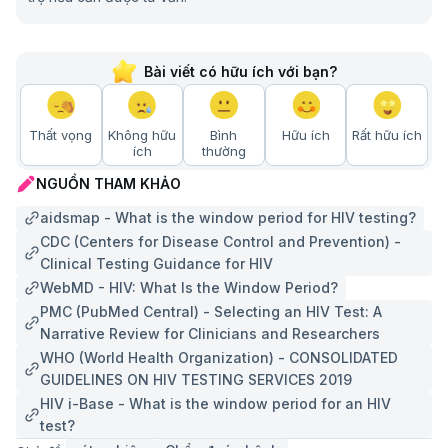
Bài viết có hữu ích với bạn?
Thất vọng
Không hữu
Bình
Hữu ích
Rất hữu ích
ích
thường
NGUỒN THAM KHẢO
aidsmap - What is the window period for HIV testing?
CDC (Centers for Disease Control and Prevention) -
Clinical Testing Guidance for HIV
WebMD - HIV: What Is the Window Period?
PMC (PubMed Central) - Selecting an HIV Test: A
Narrative Review for Clinicians and Researchers
WHO (World Health Organization) - CONSOLIDATED
GUIDELINES ON HIV TESTING SERVICES 2019
HIV i-Base - What is the window period for an HIV
test?