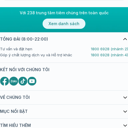
Với 238 trung tâm tiêm chủng trên toàn quốc
Xem danh sách
TỔNG ĐÀI (8:00-22:00)
Tư vấn và đặt hẹn
1800 6928 (nhánh 2)
Góp ý chất lượng dịch vụ và Hỗ trợ khác
1800 6928 (nhánh 4)
KẾT NỐI VỚI CHÚNG TÔI
VỀ CHÚNG TÔI
Giới thiệu Tiêm Chủng FPT Long Châu
MỤC NỔI BẬT
Quy chế hoạt động website/ứng dụng thương mại điện tử
Danh mục vắc xin
TÌM HIỂU THÊM
bán hàng