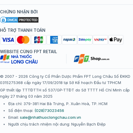
Kiến thức tiêm chủng
Chính sách nội dung
Khuyến mãi
CHỨNG NHẬN BỞI
Đội ngũ bác sĩ, chuyên gia
Chính sách bảo mật
Tôi nên tiêm gì?
Hệ thống trung tâm tiêm chủng
HỖ TRỢ THANH TOÁN
Chính sách bảo mật dữ liệu cá nhân
Tiêm chủng đi nước ngoài
Chính sách thanh toán
WEBSITE CÙNG FPT RETAIL
Chính sách đổi trả gói, mũi tiêm tại trung tâm tiêm chủng
FPT Long Châu
Chính sách “Gia đình là Số 1”
© 2007 - 2026 Công ty Cổ Phần Dược Phẩm FPT Long Châu Số ĐKKD
0315275368 cấp ngày 17/09/2018 tại Sở Kế hoạch Đầu tư TPHCM
Thể lệ chương trình “Tích điểm nhận đặc quyền”
GP thiết lập TTTĐTTH số 537/GP-TTĐT do Sở TTTT Hồ Chí Minh cấp
ngày 27 tháng 03 năm 2025
Địa chỉ: 379-381 Hai Bà Trưng, P. Xuân Hoà, TP. HCM
Số điện thoại:
(028)73023456
Email:
sale@nhathuoclongchau.com.vn
Người chịu trách nhiệm nội dung: Nguyễn Bạch Điệp